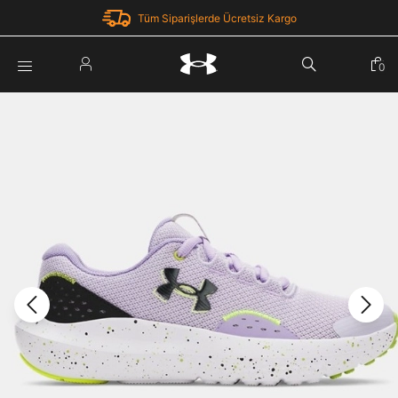
Tüm Siparişlerde Ücretsiz Kargo
Parola Yenileme
0
Giriş Yap
Parola yenileme isteği için e-posta adresinizi giriniz.
E-posta adresi
E-posta Adresi *
Şifre *
Parolayı Yenile
göster
Giriş Sayfasına Dön
Şifremi Unuttum
Zaten hesabın var mı? Giriş yap
Giriş Yap
Kayıt Ol
Under Armour'da yeni misiniz?
Üye Olmadan Devam Et