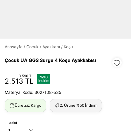
Daha hızlı ödeme.
Hızlı sipariş takibi.
Kolay iade ve değişim.
Anasayfa
/
Çocuk
/
Ayakkabı
/
Koşu
Giriş Yap
Kayıt Ol
Çocuk UA GGS Surge 4 Koşu Ayakkabısı
E-posta
3.590 TL
%30
2.513 TL
indirim
Materyal Kodu: 3027108-535
Şifre
göster
Ücretsiz Kargo
2. Ürüne %50 İndirim
Şifremi Unuttum
Beni Hatırla
adet
1