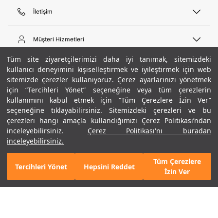
İletişim
Telefon Desteği
444 02 00
Müşteri Hizmetleri
Pazartesi - Cuma 09:00 - 18:00
E-posta
Sipariş Sorgulama
Tüm site ziyaretçilerimizi daha iyi tanımak, sitemizdeki
bilgi@underarmour.com
Hakkımızda
Bize Ulaşın
kullanıcı deneyimini kişiselleştirmek ve iyileştirmek için web
sitemizde çerezler kullanıyoruz. Çerez ayarlarınızı yönetmek
Teslimat Bilgileri
Ticari Bilgiler
için “Tercihleri Yönet” seçeneğine veya tüm çerezlerin
İşlem Rehberi
UA Sosyal Medya
Hükümler ve Koşullar
kullanımını kabul etmek için “Tüm Çerezlere İzin Ver”
İade ve Değişimler
Gizlilik Politikası
seçeneğine tıklayabilirsiniz. Sitemizdeki çerezleri ve bu
Instagram
Sıkça Sorulan Sorular
Çerez Politikası
çerezleri hangi amaçla kullandığımızı Çerez Politikası’ndan
Popüler Kategoriler
Facebook
Beden Rehberi
inceleyebilirsiniz.
Çerez Politikası'nı buradan
Kariyer
Twitter
Site Haritası
Erkek Basketbol Ayakkabısı
inceleyebilirsiniz.
+ 6 Renk
ETBİS
YouTube
Mağazalar
Çocuk Basketbol Ayakkabısı
Tüm Çerezlere
Armour Club
Erkek Eşofman
Tercihleri Yönet
Hepsini Reddet
3.590 TL
%30
SEPETE EKLE
İzin Ver
indirim
2.513 TL
Kadın Spor Sütyeni
Kadın Tayt
Erkek Tişört
Erkek Koşu Ayakkabısı
©2021 Under Armour, Inc.