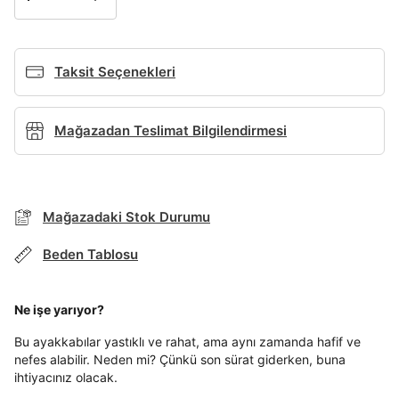
Giriş Yap
Ad*
Taksit Seçenekleri
Soyad*
Mağazadan Teslimat Bilgilendirmesi
Telefon Numarası*
Mağazadaki Stok Durumu
BEDEN TABLOSU
Beden Tablosu
E-posta Adresi*
TAKSİT SEÇENEKLERİ
Mağazada Bul
Ne işe yarıyor?
Şifre*
Banka
Kart
Taksit
Siparişinizin durumu hakkında bilgi alabilmek için
Bu ayakkabılar yastıklı ve rahat, ama aynı zamanda hafif ve
Term Of Use
ipsum
göster
sn
sn
aşağıdaki bilgileri giriniz.
nefes alabilir. Neden mi? Çünkü son sürat giderken, buna
Stok Bildirimi
İşbankası
Maximum
6
ihtiyacınız olacak.
E-posta Adresi *
En az 8 karakter
Bir küçük harf karakter