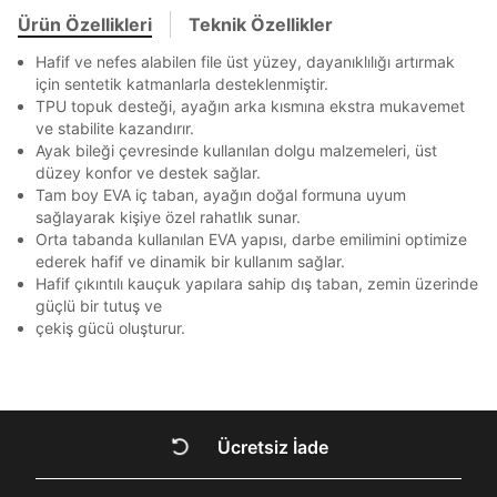
Akbank
Axess
4
SMS Onay Kodu
SMS Onay Kodu
Bir rakam
Bir büyük harf
Beden Seçin
Ürün Özellikleri
Teknik Özellikler
Ürün stoklara geldiğinde
mail adresinize
Ziraat Bankası
Ziraat Bankası
4
En az 1 özel karakter
bildirim göndereceğiz.
Sipariş Numaranız *
Bilgilerinizi güncellemek için lütfen telefonunuza SMS
Bilgilerinizi güncellemek için lütfen telefonunuza SMS
Hafif ve nefes alabilen file üst yüzey, dayanıklılığı artırmak
Kapat
Kapat
QNB
QNB
4
ile gelen kodu girerek telefon numaranızı doğrulayın.
ile gelen kodu girerek telefon numaranızı doğrulayın.
için sentetik katmanlarla desteklenmiştir.
Mağazada Bul
TPU topuk desteği, ayağın arka kısmına ekstra mukavemet
AnadoluBank
World
3
Aşağıdakileri okudum ve kabul ediyorum:
Kapat
ve stabilite kazandırır.
Kişisel verileriniz
Aydınlatma Metni
,
Hüküm ve Koşullar
Sorgula
Ayak bileği çevresinde kullanılan dolgu malzemeleri, üst
uyarınca işlenecektir. Kişisel verilerimin Doğuş
düzey konfor ve destek sağlar.
Perakende Satış Giyim ve Aksesuar Ticaret A.Ş.
Tam boy EVA iç taban, ayağın doğal formuna uyum
GÖNDER
GÖNDER
tarafından ticari elektronik ileti gönderilmesi amacıyla
sağlayarak kişiye özel rahatlık sunar.
işlenmesini kabul ediyorum.
Kapat
Orta tabanda kullanılan EVA yapısı, darbe emilimini optimize
Sms
ederek hafif ve dinamik bir kullanım sağlar.
Hafif çıkıntılı kauçuk yapılara sahip dış taban, zemin üzerinde
E-mail
güçlü bir tutuş ve
Çağrı Merkezi / Arama
çekiş gücü oluşturur.
Kişisel verilerimin Doğuş Perakende Satış Giyim ve
Aksesuar Ticaret A.Ş. bünyesinde yer alan
markalara ait ürünlerin bana özel pazarlanması ve
Kapat
Doğuş Grubu şirketlerinde bulunan pazarlama
verilerimin kişiselleştirilmiş reklamcılık faaliyeti
amacıyla işlenmesini kabul ediyorum.
Ücretsiz İade
DOĞRU UNDER
Kimlik, iletişim ve müşteri işlem verilerimin alınan
internet sitesi altyapı hizmetlerinin sunucularının yurt