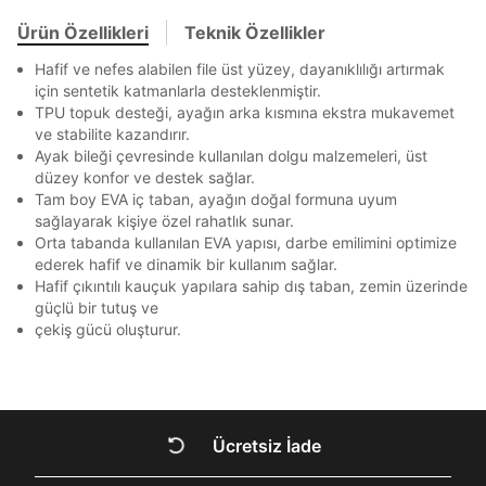
En az 8 karakter
Bir küçük harf karakter
Akbank
Axess
4
SMS Onay Kodu
SMS Onay Kodu
Bir rakam
Bir büyük harf
Beden Seçin
Ürün stoklara geldiğinde
mail adresinize
Ürün Özellikleri
Teknik Özellikler
Ziraat Bankası
Ziraat Bankası
4
En az 1 özel karakter
bildirim göndereceğiz.
Sipariş Numaranız *
Bilgilerinizi güncellemek için lütfen telefonunuza SMS
Bilgilerinizi güncellemek için lütfen telefonunuza SMS
Hafif ve nefes alabilen file üst yüzey, dayanıklılığı artırmak
Kapat
Kapat
QNB
QNB
4
ile gelen kodu girerek telefon numaranızı doğrulayın.
ile gelen kodu girerek telefon numaranızı doğrulayın.
için sentetik katmanlarla desteklenmiştir.
Mağazada Bul
TPU topuk desteği, ayağın arka kısmına ekstra mukavemet
Aşağıdakileri okudum ve kabul ediyorum:
AnadoluBank
World
3
Kapat
ve stabilite kazandırır.
Kişisel verileriniz
Aydınlatma Metni
,
Hüküm ve Koşullar
Sorgula
Ayak bileği çevresinde kullanılan dolgu malzemeleri, üst
uyarınca işlenecektir. Kişisel verilerimin Doğuş
düzey konfor ve destek sağlar.
Perakende Satış Giyim ve Aksesuar Ticaret A.Ş.
Tam boy EVA iç taban, ayağın doğal formuna uyum
tarafından ticari elektronik ileti gönderilmesi amacıyla
GÖNDER
GÖNDER
işlenmesini kabul ediyorum.
sağlayarak kişiye özel rahatlık sunar.
Kapat
Orta tabanda kullanılan EVA yapısı, darbe emilimini optimize
Sms
ederek hafif ve dinamik bir kullanım sağlar.
E-mail
Hafif çıkıntılı kauçuk yapılara sahip dış taban, zemin üzerinde
güçlü bir tutuş ve
Çağrı Merkezi / Arama
çekiş gücü oluşturur.
Kişisel verilerimin Doğuş Perakende Satış Giyim ve
Aksesuar Ticaret A.Ş. bünyesinde yer alan
markalara ait ürünlerin bana özel pazarlanması ve
Kapat
Doğuş Grubu şirketlerinde bulunan pazarlama
verilerimin kişiselleştirilmiş reklamcılık faaliyeti
amacıyla işlenmesini kabul ediyorum.
Ücretsiz İade
DOĞRU UNDER
Kimlik, iletişim ve müşteri işlem verilerimin alınan
internet sitesi altyapı hizmetlerinin sunucularının yurt