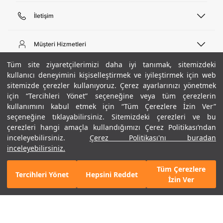
İletişim
Telefon Desteği
444 02 00
Müşteri Hizmetleri
Pazartesi - Cuma 09:00 - 18:00
E-posta
Sipariş Sorgulama
Tüm site ziyaretçilerimizi daha iyi tanımak, sitemizdeki
bilgi@underarmour.com
Hakkımızda
Bize Ulaşın
kullanıcı deneyimini kişiselleştirmek ve iyileştirmek için web
sitemizde çerezler kullanıyoruz. Çerez ayarlarınızı yönetmek
Teslimat Bilgileri
Ticari Bilgiler
için “Tercihleri Yönet” seçeneğine veya tüm çerezlerin
İşlem Rehberi
UA Sosyal Medya
Hükümler ve Koşullar
kullanımını kabul etmek için “Tüm Çerezlere İzin Ver”
İade ve Değişimler
Gizlilik Politikası
seçeneğine tıklayabilirsiniz. Sitemizdeki çerezleri ve bu
Instagram
Sıkça Sorulan Sorular
Çerez Politikası
çerezleri hangi amaçla kullandığımızı Çerez Politikası’ndan
Popüler Kategoriler
Facebook
Beden Rehberi
inceleyebilirsiniz.
Çerez Politikası'nı buradan
Kariyer
Twitter
Site Haritası
Erkek Basketbol Ayakkabısı
inceleyebilirsiniz.
+ 6 Renk
ETBİS
YouTube
Mağazalar
Çocuk Basketbol Ayakkabısı
Tüm Çerezlere
Armour Club
Erkek Eşofman
Tercihleri Yönet
Hepsini Reddet
GELINCE HABER VER
İzin Ver
Kadın Spor Sütyeni
Kadın Tayt
Erkek Tişört
Erkek Koşu Ayakkabısı