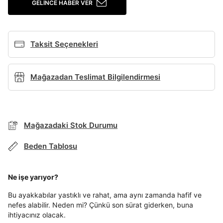
GELINCE HABER VER
Giriş Yap
Ad*
Taksit Seçenekleri
Soyad*
Mağazadan Teslimat Bilgilendirmesi
Telefon Numarası*
BEDEN TABLOSU
Mağazadaki Stok Durumu
E-posta Adresi*
Beden Tablosu
TAKSİT SEÇENEKLERİ
Mağazada Bul
Ne işe yarıyor?
Şifre*
Banka
Kart
Taksit
Siparişinizin durumu hakkında bilgi alabilmek için
Bu ayakkabılar yastıklı ve rahat, ama aynı zamanda hafif ve
Term Of Use
ipsum
göster
sn
sn
aşağıdaki bilgileri giriniz.
nefes alabilir. Neden mi? Çünkü son sürat giderken, buna
Stok Bildirimi
İşbankası
Maximum
6
ihtiyacınız olacak.
E-posta Adresi *