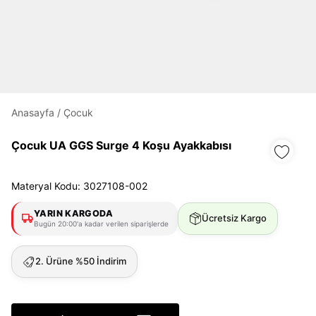
Daha hızlı ödeme.
Hızlı sipariş takibi.
Kolay iade ve değişim.
Anasayfa
/
Çocuk
Giriş Yap
Kayıt Ol
Çocuk UA GGS Surge 4 Koşu Ayakkabısı
E-posta
Materyal Kodu: 3027108-002
YARIN KARGODA
Ücretsiz Kargo
Bugün 20:00'a kadar verilen siparişlerde
Şifre
göster
2. Ürüne %50 İndirim
Şifremi Unuttum
Beni Hatırla