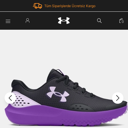
Tüm Siparişlerde Ücretsiz Kargo
Parola Yenileme
0
Giriş Yap
Parola yenileme isteği için e-posta adresinizi giriniz.
E-posta adresi
E-posta Adresi *
Şifre *
Parolayı Yenile
göster
Giriş Sayfasına Dön
Şifremi Unuttum
Zaten hesabın var mı? Giriş yap
Giriş Yap
Kayıt Ol
Under Armour'da yeni misiniz?
Üye Olmadan Devam Et