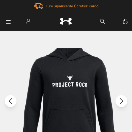
Tüm Siparişlerde Ücretsiz Kargo
Parola Yenileme
0
Giriş Yap
Parola yenileme isteği için e-posta adresinizi giriniz.
E-posta adresi
E-posta Adresi *
Şifre *
Parolayı Yenile
göster
Giriş Sayfasına Dön
Şifremi Unuttum
Zaten hesabın var mı? Giriş yap
Giriş Yap
Kayıt Ol
Under Armour'da yeni misiniz?
Üye Olmadan Devam Et