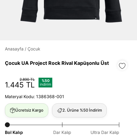
Daha hızlı ödeme.
Hızlı sipariş takibi.
Kolay iade ve değişim.
Anasayfa
/
Çocuk
Giriş Yap
Kayıt Ol
Çocuk UA Project Rock Rival Kapüşonlu Üst
E-posta
2.890 TL
%50
1.445 TL
indirim
Şifre
Materyal Kodu: 1386368-001
göster
Ücretsiz Kargo
2. Ürüne %50 İndirim
Şifremi Unuttum
Beni Hatırla
Bol Kalıp
Dar Kalıp
Ultra Dar Kalıp
Giriş Yap