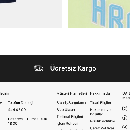
tarafından ticari elektronik ileti gönderilmesi amacıyla
işlenmesini kabul ediyorum.
Sms
E-mail
Çağrı Merkezi / Arama
Kişisel verilerimin Doğuş Perakende Satış Giyim ve
Aksesuar Ticaret A.Ş. bünyesinde yer alan
markalara ait ürünlerin bana özel pazarlanması ve
Doğuş Grubu şirketlerinde bulunan pazarlama
verilerimin kişiselleştirilmiş reklamcılık faaliyeti
amacıyla işlenmesini kabul ediyorum.
Ücretsiz Kargo
Kimlik, iletişim ve müşteri işlem verilerimin alınan
internet sitesi altyapı hizmetlerinin sunucularının yurt
dışında bulunması sebebiyle yurt dışında mukim
Amazon Inc. ve Google LLC. ile paylaşılmasını kabul
İletişim
Müşteri Hizmetleri
Hakkımızda
UA S
ediyorum.
Med
Telefon Desteği
Sipariş Sorgulama
Ticari Bilgiler
Üye Ol
444 02 00
Bize Ulaşın
Hükümler ve
Koşullar
Teslimat Bilgileri
Pazartesi - Cuma 09:00 -
Gizlilik Politikası
18:00
İşlem Rehberi
Çerez Politikası