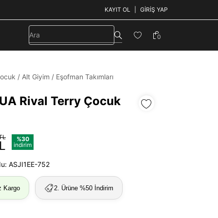
KAYIT OL
GIRIŞ YAP
0
ocuk
/
Alt Giyim
/
Eşofman Takımları
UA Rival Terry Çocuk
TL
%30
L
indirim
du: ASJI1EE-752
z Kargo
2. Ürüne %50 İndirim