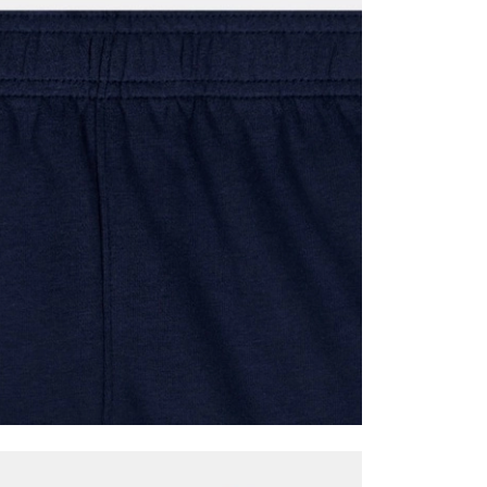
it
Mağazada Bul
z.