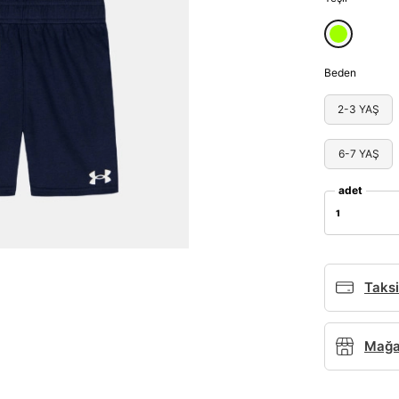
Beden
2-3 YAŞ
6-7 YAŞ
adet
1
Taksi
Mağaz