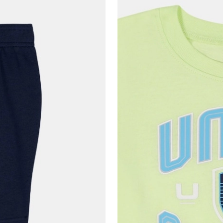
Telefon Numarası*
E-posta Adresi*
Şifre*
göster
En az 8 karakter
Bir küçük harf karakter
Bir rakam
Bir büyük harf
En az 1 özel karakter
Aşağıdakileri okudum ve kabul ediyorum:
Kişisel verileriniz
Aydınlatma Metni
,
Hüküm ve Koşullar
uyarınca işlenecektir. Kişisel verilerimin Doğuş
Perakende Satış Giyim ve Aksesuar Ticaret A.Ş.