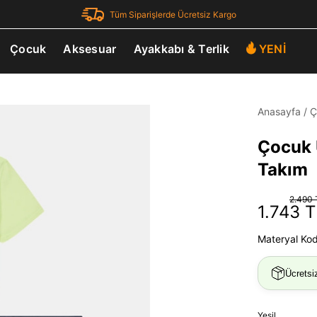
Tüm Siparişlerde Ücretsiz Kargo
Çocuk
Aksesuar
Ayakkabı & Terlik
YENİ
Anasayfa
/
Ç
Çocuk 
Takım
2.490 
1.743 T
Materyal Ko
Ücretsi
Yeşil