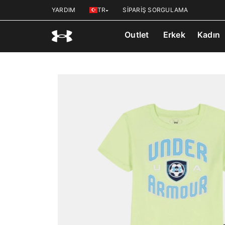
YARDIM
TR
SİPARİŞ SORGULAMA
Outlet
Erkek
Kadın