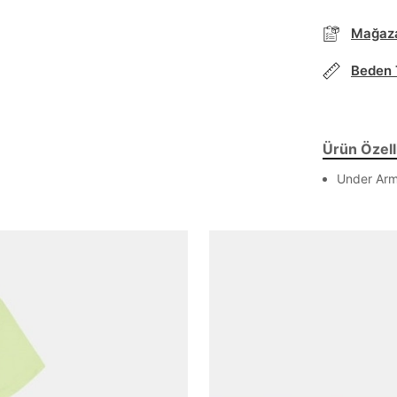
Parola Yenileme
Mağaza
Parola yenileme isteği için e-posta adresinizi giriniz.
Beden 
E-posta adresi
Ürün Özelli
Under Ar
Parolayı Yenile
Giriş Sayfasına Dön
Zaten hesabın var mı? Giriş yap
Giriş Yap
Daha hızlı ödeme.
Hızlı sipariş takibi.
E-posta Adresi *