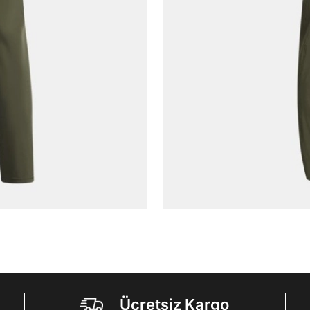
Şifre*
göster
En az 8 karakter
Bir küçük harf karakter
Bir rakam
Bir büyük harf
En az 1 özel karakter
Aşağıdakileri okudum ve kabul ediyorum:
Kişisel verileriniz
Aydınlatma Metni
,
Hüküm ve Koşullar
uyarınca işlenecektir. Kişisel verilerimin Doğuş
Perakende Satış Giyim ve Aksesuar Ticaret A.Ş.
tarafından ticari elektronik ileti gönderilmesi amacıyla
işlenmesini kabul ediyorum.
Sms
E-mail
Ücretsiz Kargo
Çağrı Merkezi / Arama