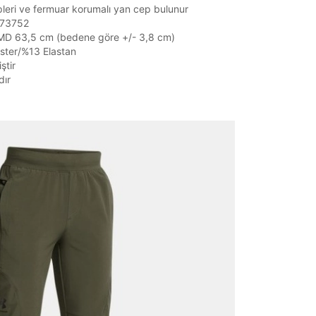
Mağazada Bul
pleri ve fermuar korumalı yan cep bulunur
1373752
z.
 YMD 63,5 cm (bedene göre +/- 3,8 cm)
ster/%13 Elastan
ştir
dır