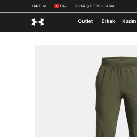
YARDIM
TR
SİPARİŞ SORGULAMA
Outlet
Erkek
Kadın