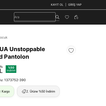
KAYIT OL
GIRIŞ YAP
0
ocuk
UA Unstoppable
d Pantolon
TL
%50
L
indirim
du: 1373752-390
z Kargo
2. Ürüne %50 İndirim