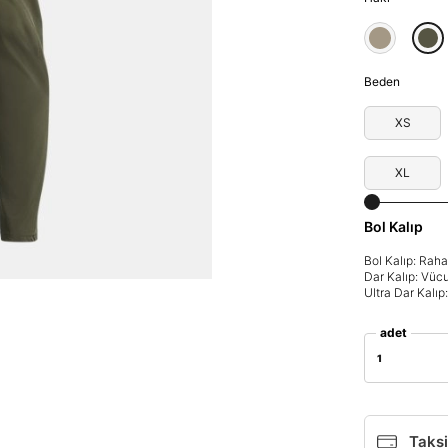
Beden
XS
XL
Bol Kalıp
Bol Kalıp: Rah
Dar Kalıp: Vüc
Ultra Dar Kalı
adet
1
Parola Yenileme
Parola yenileme isteği için e-posta adresinizi giriniz.
Taksi