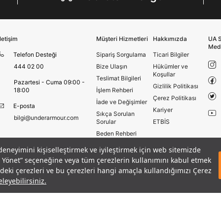
Kişisel verilerimin Doğuş Perakende Satış Giyim ve
Aksesuar Ticaret A.Ş. bünyesinde yer alan
markalara ait ürünlerin bana özel pazarlanması ve
Doğuş Grubu şirketlerinde bulunan pazarlama
İletişim
Müşteri Hizmetleri
Hakkımızda
UA S
verilerimin kişiselleştirilmiş reklamcılık faaliyeti
Med
amacıyla işlenmesini kabul ediyorum.
Telefon Desteği
Sipariş Sorgulama
Ticari Bilgiler
Kimlik, iletişim ve müşteri işlem verilerimin alınan
444 02 00
Bize Ulaşın
Hükümler ve
Koşullar
internet sitesi altyapı hizmetlerinin sunucularının yurt
Teslimat Bilgileri
Pazartesi - Cuma 09:00 -
dışında bulunması sebebiyle yurt dışında mukim
Gizlilik Politikası
18:00
İşlem Rehberi
Amazon Inc. ve Google LLC. ile paylaşılmasını kabul
Çerez Politikası
ediyorum.
İade ve Değişimler
E-posta
Kariyer
Sıkça Sorulan
bilgi@underarmour.com
Üye Ol
Sorular
ETBİS
Beden Rehberi
Site Haritası
 deneyimini kişiselleştirmek ve iyileştirmek için web sitemizde
adet
tolon
Mağazalar
eri Yönet” seçeneğine veya tüm çerezlerin kullanımını kabul etmek
SEPETE E
1
Armour Club
izdeki çerezleri ve bu çerezleri hangi amaçla kullandığımızı Çerez
leyebilirsiniz.
Hüküm ve Koşullar
Çerezleri Yönet