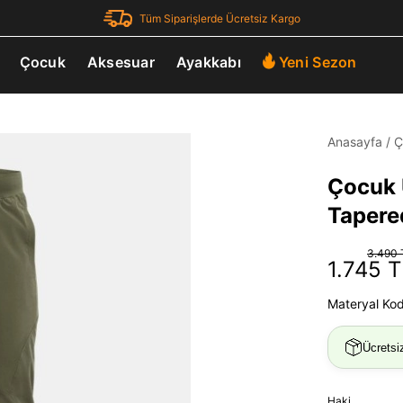
Tüm Siparişlerde Ücretsiz Kargo
Çocuk
Aksesuar
Ayakkabı
Yeni Sezon
Anasayfa
/
Ç
Çocuk 
Tapere
3.490 
1.745 T
Materyal Ko
Ücretsi
Haki