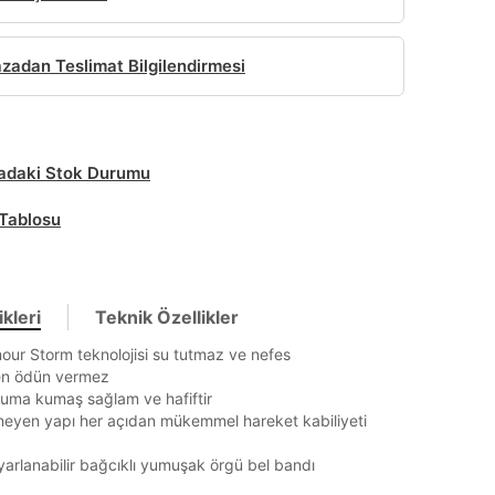
adan Teslimat Bilgilendirmesi
daki Stok Durumu
Tablosu
kleri
Teknik Özellikler
ur Storm teknolojisi su tutmaz ve nefes
kten ödün vermez
uma kumaş sağlam ve hafiftir
neyen yapı her açıdan mükemmel hareket kabiliyeti
it
yarlanabilir bağcıklı yumuşak örgü bel bandı