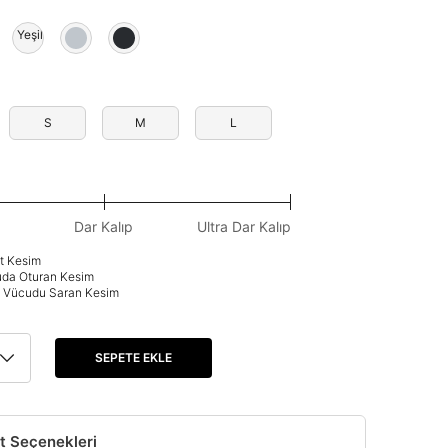
Yeşil
S
M
L
Dar Kalıp
Ultra Dar Kalıp
at Kesim
uda Oturan Kesim
p: Vücudu Saran Kesim
SEPETE EKLE
t Seçenekleri