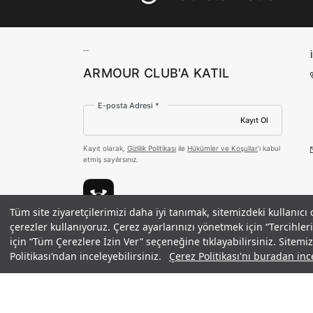
ARMOUR CLUB'A KATIL
E-posta Adresi *
Kayıt Ol
Kayıt olarak,
Gizlilik Politikası
ile
Hükümler ve Koşullar
'ı kabul
etmiş sayılırsınız.
Tüm site ziyaretçilerimizi daha iyi tanımak, sitemizdeki kullanıcı
Çocuk UA Unstoppable Tapered Pan
çerezler kullanıyoruz. Çerez ayarlarınızı yönetmek için “Tercihl
Ödeme Yöntemleri
3.490 TL
%50
için “Tüm Çerezlere İzin Ver” seçeneğine tıklayabilirsiniz. Sitem
indirim
1.745 TL
Politikası’ndan inceleyebilirsiniz.
Çerez Politikası'nı buradan ince
©2021 Under Armour, Inc.
Gizlilik Politikası
/
Çerez Politikası
/