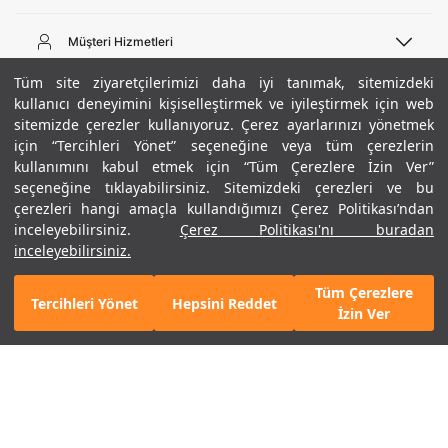
Telefon Desteği
444 02 00
Müşteri Hizmetleri
Pazartesi - Cuma 09:00 - 18:00
E-posta
Sipariş Sorgulama
Tüm site ziyaretçilerimizi daha iyi tanımak, sitemizdeki
bilgi@underarmour.com
Hakkımızda
Bize Ulaşın
kullanıcı deneyimini kişiselleştirmek ve iyileştirmek için web
sitemizde çerezler kullanıyoruz. Çerez ayarlarınızı yönetmek
Teslimat Bilgileri
Ticari Bilgiler
için “Tercihleri Yönet” seçeneğine veya tüm çerezlerin
İşlem Rehberi
UA Sosyal Medya
Hükümler ve Koşullar
kullanımını kabul etmek için “Tüm Çerezlere İzin Ver”
İade ve Değişimler
Gizlilik Politikası
seçeneğine tıklayabilirsiniz. Sitemizdeki çerezleri ve bu
Instagram
Sıkça Sorulan Sorular
Çerez Politikası
çerezleri hangi amaçla kullandığımızı Çerez Politikası’ndan
Popüler Kategoriler
Facebook
Beden Rehberi
inceleyebilirsiniz.
Çerez Politikası'nı buradan
Kariyer
Twitter
Site Haritası
Erkek Basketbol Ayakkabısı
inceleyebilirsiniz.
+ 2 Renk
ETBİS
YouTube
Mağazalar
Çocuk Basketbol Ayakkabısı
Tüm Çerezlere
Armour Club
Erkek Eşofman
Tercihleri Yönet
Hepsini Reddet
4.290 TL
%50
SEPETE EKLE
İzin Ver
indirim
2.145 TL
Kadın Spor Sütyeni
Kadın Tayt
Erkek Tişört
Erkek Koşu Ayakkabısı
©2021 Under Armour, Inc.
Kadın Koşu Ayakkabısı
Gizlilik Politikası
/
Çerez Politikası
/
Hüküm ve Koşullar
Çerezleri Yönet