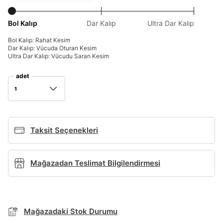
Giriş Yap
Ad*
Bol Kalıp
Dar Kalıp
Ultra Dar Kalıp
Bol Kalıp: Rahat Kesim
Dar Kalıp: Vücuda Oturan Kesim
Ultra Dar Kalıp: Vücudu Saran Kesim
Soyad*
adet
1
Telefon Numarası*
Taksit Seçenekleri
E-posta Adresi*
TAKSİT SEÇENEKLERİ
Mağazada Bul
Mağazadan Teslimat Bilgilendirmesi
Şifre*
Banka
Kart
Taksit
Siparişinizin durumu hakkında bilgi alabilmek için
Term Of Use
ipsum
sn
sn
BEDEN TABLOSU
aşağıdaki bilgileri giriniz.
göster
Stok Bildirimi
İşbankası
Maximum
6
E-posta Adresi *
Mağazadaki Stok Durumu
Akbank
Axess
4
SMS Onay Kodu
SMS Onay Kodu
En az 8 karakter
Bir küçük harf karakter