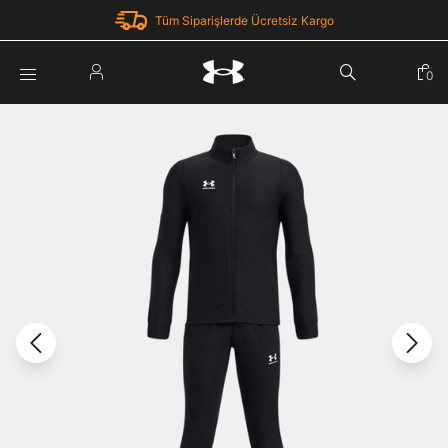
Tüm Siparişlerde Ücretsiz Kargo
Parola Yenileme
0
Giriş Yap
Parola yenileme isteği için e-posta adresinizi giriniz.
E-posta adresi
E-posta Adresi *
Şifre *
Parolayı Yenile
göster
Giriş Sayfasına Dön
Şifremi Unuttum
Zaten hesabın var mı? Giriş yap
Giriş Yap
Kayıt Ol
Under Armour'da yeni misiniz?
Üye Olmadan Devam Et