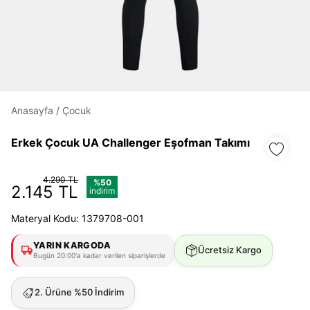
Daha hızlı ödeme.
Hızlı sipariş takibi.
Kolay iade ve değişim.
Anasayfa
/
Çocuk
Giriş Yap
Kayıt Ol
Erkek Çocuk UA Challenger Eşofman Takımı
E-posta
4.290 TL
%50
2.145 TL
indirim
Materyal Kodu: 1379708-001
Şifre
göster
YARIN KARGODA
Ücretsiz Kargo
Bugün 20:00'a kadar verilen siparişlerde
Şifremi Unuttum
Beni Hatırla
2. Ürüne %50 İndirim