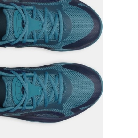
it
Mağazada Bul
z.