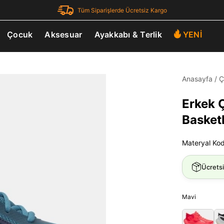
Tüm Siparişlerde Ücretsiz Kargo
Çocuk
Aksesuar
Ayakkabı & Terlik
YENİ
Anasayfa
/
Ç
Erkek 
Basket
Materyal Ko
Ücrets
Mavi