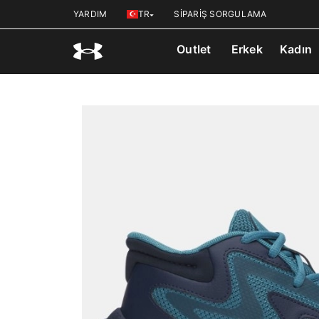
YARDIM
TR
SİPARİŞ SORGULAMA
Outlet
Erkek
Kadın