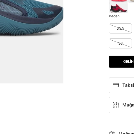
Beden
35.5
38
GELIN
Taksi
Mağaz
Mağaza