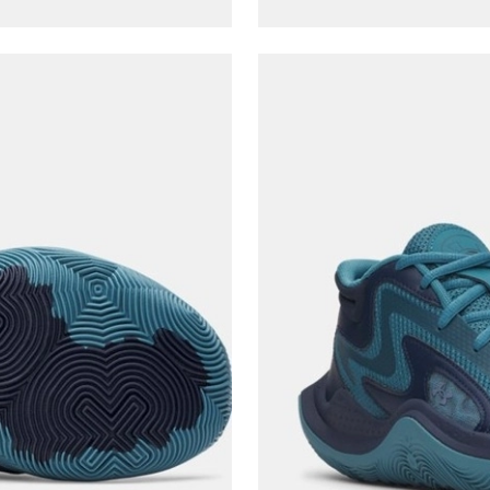
Telefon Numarası*
E-posta Adresi*
Şifre*
göster
En az 8 karakter
Bir küçük harf karakter
Bir rakam
Bir büyük harf
En az 1 özel karakter
Aşağıdakileri okudum ve kabul ediyorum:
Kişisel verileriniz
Aydınlatma Metni
,
Hüküm ve Koşullar