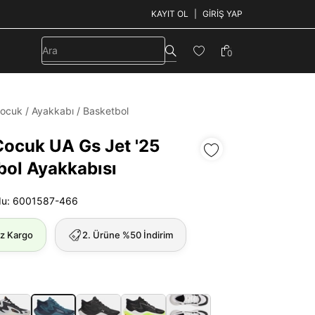
KAYIT OL
GIRIŞ YAP
0
ocuk
/
Ayakkabı
/
Basketbol
Çocuk UA Gs Jet '25
bol Ayakkabısı
du: 6001587-466
iz Kargo
2. Ürüne %50 İndirim