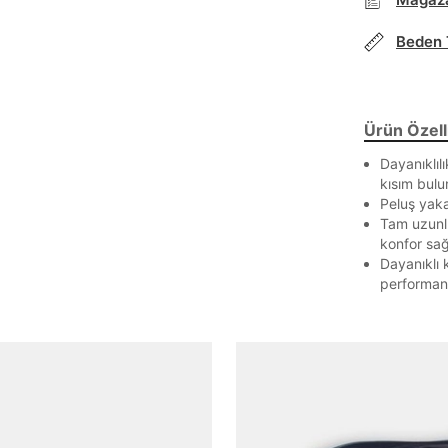
Beden 
Parola Yenileme
Parola yenileme isteği için e-posta adresinizi giriniz.
Ürün Özelli
E-posta adresi
Dayanıklılı
kısım bulu
Peluş yaka
Tam uzunlu
konfor sağ
Parolayı Yenile
Dayanıklı 
performans
Giriş Sayfasına Dön
Zaten hesabın var mı? Giriş yap
Giriş Yap