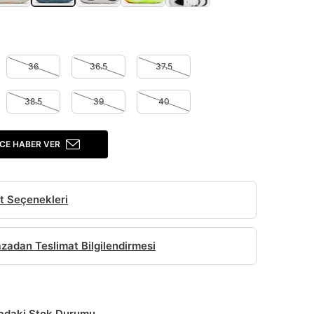
36
36.5
37.5
38.5
39
40
CE HABER VER
t Seçenekleri
adan Teslimat Bilgilendirmesi
daki Stok Durumu