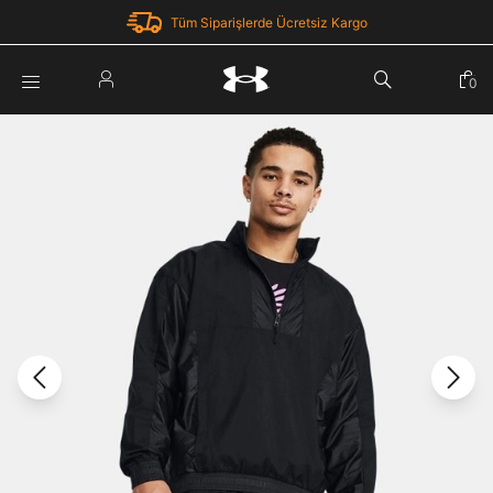
Tüm Siparişlerde Ücretsiz Kargo
Parola Yenileme
0
Giriş Yap
Parola yenileme isteği için e-posta adresinizi giriniz.
E-posta adresi
E-posta Adresi *
Şifre *
Parolayı Yenile
göster
Giriş Sayfasına Dön
Şifremi Unuttum
Zaten hesabın var mı? Giriş yap
Giriş Yap
Kayıt Ol
Under Armour'da yeni misiniz?
Üye Olmadan Devam Et