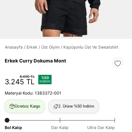
Daha hızlı ödeme.
Hızlı sipariş takibi.
Kolay iade ve değişim.
Anasayfa
/
Erkek
/
Üst Giyim
/
Kapüşonlu Üst Ve Sweatshirt
Giriş Yap
Kayıt Ol
Erkek Curry Dokuma Mont
E-posta
6.490 TL
%50
3.245 TL
indirim
Materyal Kodu: 1383372-001
Şifre
göster
Ücretsiz Kargo
2. Ürüne %50 İndirim
Şifremi Unuttum
Beni Hatırla
Bol Kalıp
Dar Kalıp
Ultra Dar Kalıp