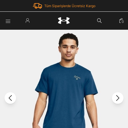
Tüm Siparişlerde Ücretsiz Kargo
Parola Yenileme
0
Giriş Yap
Parola yenileme isteği için e-posta adresinizi giriniz.
E-posta adresi
E-posta Adresi *
Şifre *
Parolayı Yenile
göster
Giriş Sayfasına Dön
Şifremi Unuttum
Zaten hesabın var mı? Giriş yap
Giriş Yap
Kayıt Ol
Under Armour'da yeni misiniz?
Üye Olmadan Devam Et