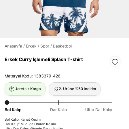
Daha hızlı ödeme.
Hızlı sipariş takibi.
Kolay iade ve değişim.
Anasayfa
/
Erkek
/
Spor
/
Basketbol
Giriş Yap
Kayıt Ol
Erkek Curry İşlemeli Splash T-shirt
E-posta
Materyal Kodu: 1383379-426
Ücretsiz Kargo
2. Ürüne %50 İndirim
Şifre
göster
Bol Kalıp
Dar Kalıp
Ultra Dar Kalıp
Şifremi Unuttum
Beni Hatırla
Bol Kalıp: Rahat Kesim
Dar Kalıp: Vücuda Oturan Kesim
Ultra Dar Kalıp: Vücudu Saran Kesim