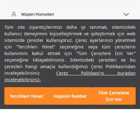
Telefon Desteği
444 02 00
Müşteri Hizmetleri
Pazartesi - Cuma 09:00 - 18:00
E-posta
Sipariş Sorgulama
Tüm site ziyaretçilerimizi daha iyi tanımak, sitemizdeki
bilgi@underarmour.com
Hakkımızda
Bize Ulaşın
kullanıcı deneyimini kişiselleştirmek ve iyileştirmek için web
sitemizde çerezler kullanıyoruz. Çerez ayarlarınızı yönetmek
Teslimat Bilgileri
Ticari Bilgiler
için “Tercihleri Yönet” seçeneğine veya tüm çerezlerin
İşlem Rehberi
UA Sosyal Medya
Hükümler ve Koşullar
kullanımını kabul etmek için “Tüm Çerezlere İzin Ver”
İade ve Değişimler
Gizlilik Politikası
seçeneğine tıklayabilirsiniz. Sitemizdeki çerezleri ve bu
Instagram
Sıkça Sorulan Sorular
Çerez Politikası
çerezleri hangi amaçla kullandığımızı Çerez Politikası’ndan
Popüler Kategoriler
Facebook
Beden Rehberi
inceleyebilirsiniz.
Çerez Politikası'nı buradan
Kariyer
Twitter
Site Haritası
Erkek Basketbol Ayakkabısı
inceleyebilirsiniz.
+ 1 Renk
ETBİS
YouTube
Mağazalar
Çocuk Basketbol Ayakkabısı
Tüm Çerezlere
Armour Club
Erkek Eşofman
Tercihleri Yönet
Hepsini Reddet
GELINCE HABER VER
İzin Ver
Kadın Spor Sütyeni
Kadın Tayt
Erkek Tişört
Erkek Koşu Ayakkabısı
©2021 Under Armour, Inc.
Kadın Koşu Ayakkabısı
Gizlilik Politikası
/
Çerez Politikası
/
Hüküm ve Koşullar
Çerezleri Yönet