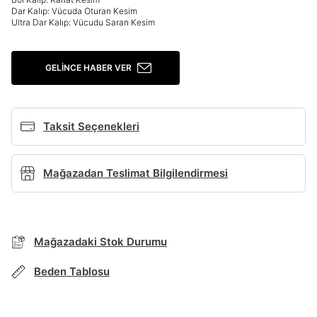
Dar Kalıp: Vücuda Oturan Kesim
Giriş Yap
Ultra Dar Kalıp: Vücudu Saran Kesim
Ad*
GELINCE HABER VER
Soyad*
Taksit Seçenekleri
Telefon Numarası*
Mağazadan Teslimat Bilgilendirmesi
BEDEN TABLOSU
E-posta Adresi*
TAKSİT SEÇENEKLERİ
Mağazadaki Stok Durumu
Mağazada Bul
Şifre*
Beden Tablosu
Banka
Kart
Taksit
Siparişinizin durumu hakkında bilgi alabilmek için
göster
Term Of Use
ipsum
sn
sn
aşağıdaki bilgileri giriniz.
Stok Bildirimi
İşbankası
Maximum
6
E-posta Adresi *