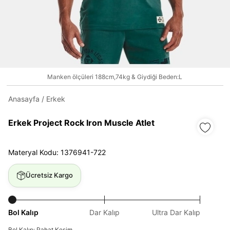
Daha hızlı ödeme.
Hızlı sipariş takibi.
Kolay iade ve değişim.
Manken ölçüleri 188cm,74kg & Giydiği Beden:L
Anasayfa
/
Erkek
Giriş Yap
Kayıt Ol
Erkek Project Rock Iron Muscle Atlet
E-posta
Materyal Kodu: 1376941-722
Şifre
Ücretsiz Kargo
göster
Bol Kalıp
Dar Kalıp
Ultra Dar Kalıp
Şifremi Unuttum
Beni Hatırla
Bol Kalıp: Rahat Kesim