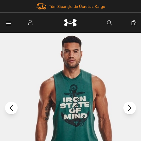
Tüm Siparişlerde Ücretsiz Kargo
Parola Yenileme
0
Giriş Yap
Parola yenileme isteği için e-posta adresinizi giriniz.
E-posta adresi
E-posta Adresi *
Şifre *
Parolayı Yenile
göster
Giriş Sayfasına Dön
Şifremi Unuttum
Zaten hesabın var mı? Giriş yap
Giriş Yap
Kayıt Ol
Under Armour'da yeni misiniz?
Üye Olmadan Devam Et