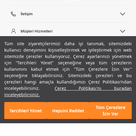
İletişim
Telefon Desteği
444 02 00
Müşteri Hizmetleri
Pazartesi - Cuma 09:00 - 18:00
E-posta
Sipariş Sorgulama
Tüm site ziyaretçilerimizi daha iyi tanımak, sitemizdeki
bilgi@underarmour.com
Hakkımızda
Bize Ulaşın
kullanıcı deneyimini kişiselleştirmek ve iyileştirmek için web
sitemizde çerezler kullanıyoruz. Çerez ayarlarınızı yönetmek
Teslimat Bilgileri
Ticari Bilgiler
için “Tercihleri Yönet” seçeneğine veya tüm çerezlerin
İşlem Rehberi
UA Sosyal Medya
Hükümler ve Koşullar
kullanımını kabul etmek için “Tüm Çerezlere İzin Ver”
İade ve Değişimler
Gizlilik Politikası
seçeneğine tıklayabilirsiniz. Sitemizdeki çerezleri ve bu
Instagram
Sıkça Sorulan Sorular
Çerez Politikası
çerezleri hangi amaçla kullandığımızı Çerez Politikası’ndan
Popüler Kategoriler
Facebook
Beden Rehberi
inceleyebilirsiniz.
Çerez Politikası'nı buradan
Kariyer
Twitter
Site Haritası
Yeşil
Erkek Basketbol Ayakkabısı
inceleyebilirsiniz.
ETBİS
+ 1 Renk
YouTube
Mağazalar
Çocuk Basketbol Ayakkabısı
Tüm Çerezlere
Armour Club
Erkek Eşofman
Tercihleri Yönet
Hepsini Reddet
GELINCE HABER VER
İzin Ver
Kadın Spor Sütyeni
Kadın Tayt
Erkek Tişört