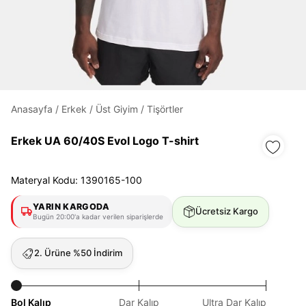
Daha hızlı ödeme.
Hızlı sipariş takibi.
Kolay iade ve değişim.
Anasayfa
/
Erkek
/
Üst Giyim
/
Tişörtler
Giriş Yap
Kayıt Ol
Erkek UA 60/40S Evol Logo T-shirt
E-posta
Materyal Kodu: 1390165-100
YARIN KARGODA
Ücretsiz Kargo
Bugün 20:00'a kadar verilen siparişlerde
Şifre
göster
2. Ürüne %50 İndirim
Şifremi Unuttum
Beni Hatırla
Bol Kalıp
Dar Kalıp
Ultra Dar Kalıp