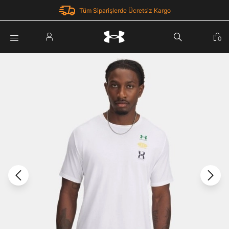
Tüm Siparişlerde Ücretsiz Kargo
Parola Yenileme
0
Giriş Yap
Parola yenileme isteği için e-posta adresinizi giriniz.
E-posta adresi
E-posta Adresi *
Şifre *
Parolayı Yenile
göster
Giriş Sayfasına Dön
Şifremi Unuttum
Zaten hesabın var mı? Giriş yap
Giriş Yap
Kayıt Ol
Under Armour'da yeni misiniz?
Üye Olmadan Devam Et