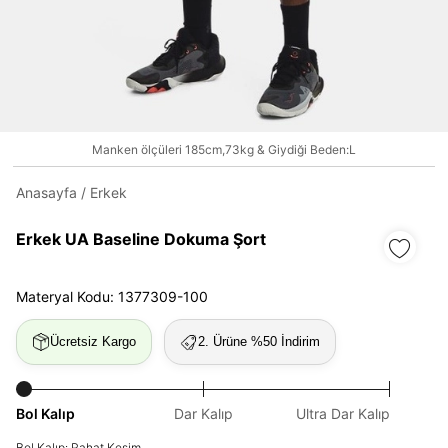
Daha hızlı ödeme.
Hızlı sipariş takibi.
Manken ölçüleri 185cm,73kg & Giydiği Beden:L
Kolay iade ve değişim.
Anasayfa
/
Erkek
Giriş Yap
Kayıt Ol
Erkek UA Baseline Dokuma Şort
E-posta
Materyal Kodu: 1377309-100
Ücretsiz Kargo
2. Ürüne %50 İndirim
Şifre
göster
Bol Kalıp
Dar Kalıp
Ultra Dar Kalıp
Şifremi Unuttum
Beni Hatırla
Bol Kalıp: Rahat Kesim