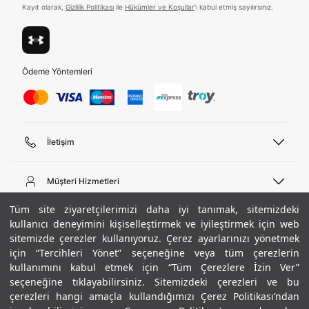
Kayıt olarak,
Gizlilik Politikası
ile
Hükümler ve Koşullar
'ı kabul etmiş sayılırsınız.
Ödeme Yöntemleri
İletişim
Telefon Desteği
444 02 00
Müşteri Hizmetleri
Pazartesi - Cuma 09:00 - 18:00
E-posta
Sipariş Sorgulama
Tüm site ziyaretçilerimizi daha iyi tanımak, sitemizdeki
bilgi@underarmour.com
Hakkımızda
Bize Ulaşın
kullanıcı deneyimini kişiselleştirmek ve iyileştirmek için web
sitemizde çerezler kullanıyoruz. Çerez ayarlarınızı yönetmek
Teslimat Bilgileri
Ticari Bilgiler
için “Tercihleri Yönet” seçeneğine veya tüm çerezlerin
İşlem Rehberi
UA Sosyal Medya
Hükümler ve Koşullar
kullanımını kabul etmek için “Tüm Çerezlere İzin Ver”
İade ve Değişimler
Gizlilik Politikası
seçeneğine tıklayabilirsiniz. Sitemizdeki çerezleri ve bu
Instagram
Sıkça Sorulan Sorular
Çerez Politikası
çerezleri hangi amaçla kullandığımızı Çerez Politikası’ndan
Popüler Kategoriler
Facebook
Beden Rehberi