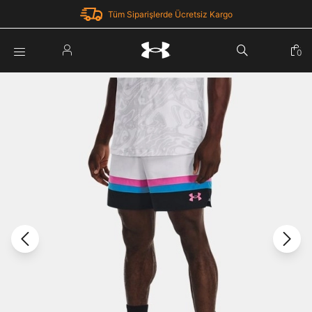
Tüm Siparişlerde Ücretsiz Kargo
Parola Yenileme
0
Giriş Yap
Parola yenileme isteği için e-posta adresinizi giriniz.
E-posta adresi
E-posta Adresi *
Şifre *
Parolayı Yenile
göster
Giriş Sayfasına Dön
Şifremi Unuttum
Zaten hesabın var mı? Giriş yap
Giriş Yap
Kayıt Ol
Under Armour'da yeni misiniz?
Üye Olmadan Devam Et