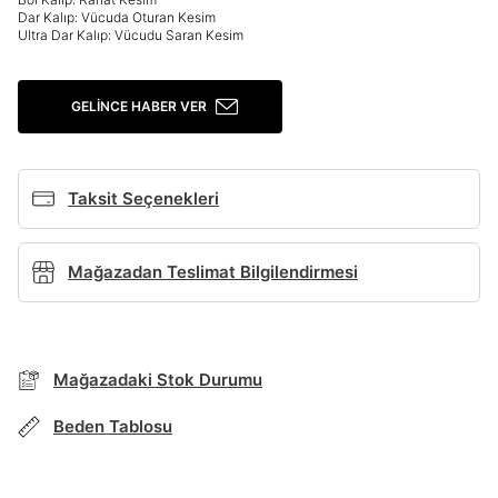
Dar Kalıp: Vücuda Oturan Kesim
Ultra Dar Kalıp: Vücudu Saran Kesim
Giriş Yap
Ad*
GELINCE HABER VER
Soyad*
Taksit Seçenekleri
Telefon Numarası*
Mağazadan Teslimat Bilgilendirmesi
E-posta Adresi*
BEDEN TABLOSU
Mağazadaki Stok Durumu
Beden Tablosu
Şifre*
TAKSİT SEÇENEKLERİ
göster
Mağazada Bul