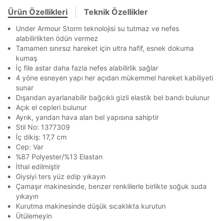
Ürün Özellikleri
Teknik Özellikler
Banka
Kart
Taksit
Siparişinizin durumu hakkında bilgi alabilmek için
En az 8 karakter
Bir küçük harf karakter
Term Of Use
ipsum
sn
sn
aşağıdaki bilgileri giriniz.
Bir rakam
Bir büyük harf
Under Armour Storm teknolojisi su tutmaz ve nefes
Stok Bildirimi
İşbankası
Maximum
6
En az 1 özel karakter
E-posta Adresi *
alabilirlikten ödün vermez
Akbank
Axess
4
SMS Onay Kodu
SMS Onay Kodu
Tamamen sınırsız hareket için ultra hafif, esnek dokuma
Beden Seçin
Ürün stoklara geldiğinde
mail adresinize
kumaş
Ziraat Bankası
Ziraat Bankası
4
Aşağıdakileri okudum ve kabul ediyorum:
İç file astar daha fazla nefes alabilirlik sağlar
bildirim göndereceğiz.
Sipariş Numaranız *
Bilgilerinizi güncellemek için lütfen telefonunuza SMS
Bilgilerinizi güncellemek için lütfen telefonunuza SMS
Kapat
Kapat
4 yöne esneyen yapı her açıdan mükemmel hareket kabiliyeti
Kişisel verileriniz
Aydınlatma Metni
,
Hüküm ve Koşullar
QNB
QNB
4
ile gelen kodu girerek telefon numaranızı doğrulayın.
ile gelen kodu girerek telefon numaranızı doğrulayın.
Mağazada Bul
sunar
uyarınca işlenecektir. Kişisel verilerimin Doğuş
AnadoluBank
World
3
Perakende Satış Giyim ve Aksesuar Ticaret A.Ş.
Dışarıdan ayarlanabilir bağcıklı gizli elastik bel bandı bulunur
Kapat
tarafından ticari elektronik ileti gönderilmesi amacıyla
Açık el cepleri bulunur
Sorgula
işlenmesini kabul ediyorum.
Ayrık, yandan hava alan bel yapısına sahiptir
Stil No: 1377309
Sms
GÖNDER
GÖNDER
İç dikiş: 17,7 cm
E-mail
Cep: Var
Kapat
Çağrı Merkezi / Arama
%87 Polyester/%13 Elastan
İthal edilmiştir
Kişisel verilerimin Doğuş Perakende Satış Giyim ve
Giysiyi ters yüz edip yıkayın
Aksesuar Ticaret A.Ş. bünyesinde yer alan
markalara ait ürünlerin bana özel pazarlanması ve
Çamaşır makinesinde, benzer renklilerle birlikte soğuk suda
Doğuş Grubu şirketlerinde bulunan pazarlama
yıkayın
verilerimin kişiselleştirilmiş reklamcılık faaliyeti
Kurutma makinesinde düşük sıcaklıkta kurutun
amacıyla işlenmesini kabul ediyorum.
Ütülemeyin
Kapat