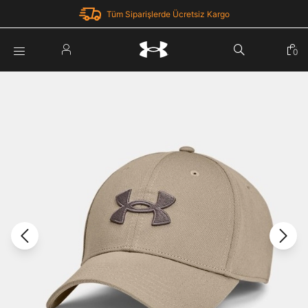
Tüm Siparişlerde Ücretsiz Kargo
Parola Yenileme
0
Giriş Yap
Parola yenileme isteği için e-posta adresinizi giriniz.
E-posta adresi
E-posta Adresi *
Şifre *
Parolayı Yenile
göster
Giriş Sayfasına Dön
Şifremi Unuttum
Zaten hesabın var mı? Giriş yap
Giriş Yap
Kayıt Ol
Under Armour'da yeni misiniz?
Üye Olmadan Devam Et