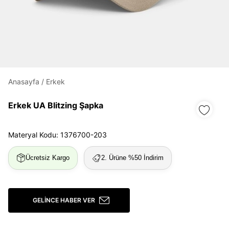
Daha hızlı ödeme.
Hızlı sipariş takibi.
Kolay iade ve değişim.
Anasayfa
/
Erkek
Giriş Yap
Kayıt Ol
Erkek UA Blitzing Şapka
E-posta
Materyal Kodu: 1376700-203
Şifre
Ücretsiz Kargo
2. Ürüne %50 İndirim
göster
Şifremi Unuttum
Beni Hatırla
GELINCE HABER VER
Giriş Yap