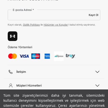
Amazon Inc. ve Google LLC. ile paylaşılmasını kabul
ediyorum.
E-posta Adresi *
Üye Ol
Kayıt Ol
Kayıt olarak,
Gizlilik Politikası
ile
Hükümler ve Koşullar
'ı kabul etmiş sayılırsınız.
Birleşik Krallık
Türkiye
Ödeme Yöntemleri
Tümünü Gör
İletişim
Telefon Desteği
444 02 00
Müşteri Hizmetleri
Pazartesi - Cuma 09:00 - 18:00
E-posta
Sipariş Sorgulama
Tüm site ziyaretçilerimizi daha iyi tanımak, sitemizdeki
bilgi@underarmour.com
Hakkımızda
Bize Ulaşın
kullanıcı deneyimini kişiselleştirmek ve iyileştirmek için web
sitemizde çerezler kullanıyoruz. Çerez ayarlarınızı yönetmek
Teslimat Bilgileri
Ticari Bilgiler