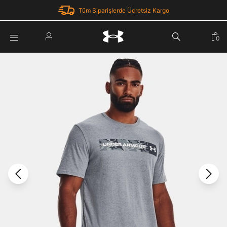
Tüm Siparişlerde Ücretsiz Kargo
Parola Yenileme
0
Giriş Yap
Parola yenileme isteği için e-posta adresinizi giriniz.
E-posta adresi
E-posta Adresi *
Şifre *
Parolayı Yenile
göster
Giriş Sayfasına Dön
Şifremi Unuttum
Zaten hesabın var mı? Giriş yap
Giriş Yap
Kayıt Ol
Under Armour'da yeni misiniz?
Üye Olmadan Devam Et