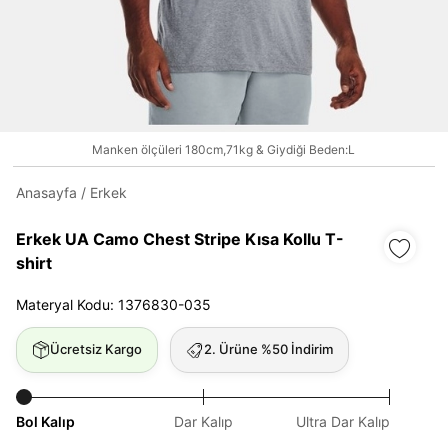
Daha hızlı ödeme.
Hızlı sipariş takibi.
Kolay iade ve değişim.
Manken ölçüleri 180cm,71kg & Giydiği Beden:L
Giriş Yap
Kayıt Ol
Anasayfa
/
Erkek
Erkek UA Camo Chest Stripe Kısa Kollu T-
E-posta
shirt
Materyal Kodu: 1376830-035
Şifre
göster
Ücretsiz Kargo
2. Ürüne %50 İndirim
Şifremi Unuttum
Beni Hatırla
Bol Kalıp
Dar Kalıp
Ultra Dar Kalıp
Giriş Yap