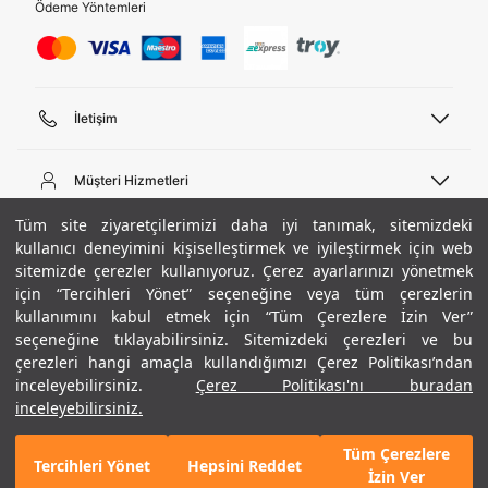
Ödeme Yöntemleri
İletişim
Telefon Desteği
444 02 00
Müşteri Hizmetleri
Pazartesi - Cuma 09:00 - 18:00
E-posta
Sipariş Sorgulama
Tüm site ziyaretçilerimizi daha iyi tanımak, sitemizdeki
bilgi@underarmour.com
Hakkımızda
Bize Ulaşın
kullanıcı deneyimini kişiselleştirmek ve iyileştirmek için web
sitemizde çerezler kullanıyoruz. Çerez ayarlarınızı yönetmek
Teslimat Bilgileri
Ticari Bilgiler
için “Tercihleri Yönet” seçeneğine veya tüm çerezlerin
İşlem Rehberi
UA Sosyal Medya
Hükümler ve Koşullar
kullanımını kabul etmek için “Tüm Çerezlere İzin Ver”
İade ve Değişimler
Gizlilik Politikası
seçeneğine tıklayabilirsiniz. Sitemizdeki çerezleri ve bu
Instagram
Sıkça Sorulan Sorular
Çerez Politikası
çerezleri hangi amaçla kullandığımızı Çerez Politikası’ndan
Popüler Kategoriler
Facebook
Beden Rehberi
inceleyebilirsiniz.
Çerez Politikası'nı buradan
Kariyer
Twitter
Site Haritası
Erkek Basketbol Ayakkabısı
inceleyebilirsiniz.
+ 1 Renk
ETBİS
YouTube
Mağazalar
Çocuk Basketbol Ayakkabısı
Tüm Çerezlere
Armour Club
Erkek Eşofman
Tercihleri Yönet
Hepsini Reddet
GELINCE HABER VER
İzin Ver
Kadın Spor Sütyeni