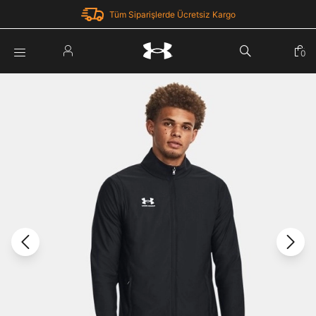
Tüm Siparişlerde Ücretsiz Kargo
Parola Yenileme
0
Giriş Yap
Parola yenileme isteği için e-posta adresinizi giriniz.
E-posta adresi
E-posta Adresi *
Şifre *
Parolayı Yenile
göster
Giriş Sayfasına Dön
Şifremi Unuttum
Zaten hesabın var mı? Giriş yap
Giriş Yap
Kayıt Ol
Under Armour'da yeni misiniz?
Üye Olmadan Devam Et