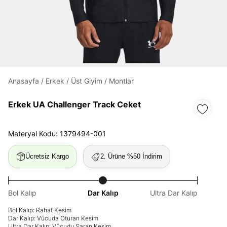
Daha hızlı ödeme.
Hızlı sipariş takibi.
Kolay iade ve değişim.
Anasayfa
/
Erkek
/
Üst Giyim
/
Montlar
Erkek UA Challenger Track Ceket
Giriş Yap
Kayıt Ol
Materyal Kodu: 1379494-001
E-posta
Ücretsiz Kargo
2. Ürüne %50 İndirim
Şifre
göster
Bol Kalıp
Dar Kalıp
Ultra Dar Kalıp
Bol Kalıp: Rahat Kesim
Şifremi Unuttum
Beni Hatırla
Dar Kalıp: Vücuda Oturan Kesim
Ultra Dar Kalıp: Vücudu Saran Kesim