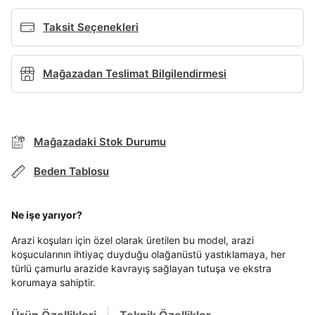
Giriş Yap
Ad*
Taksit Seçenekleri
Mağazadan Teslimat Bilgilendirmesi
Soyad*
Telefon Numarası*
Mağazadaki Stok Durumu
Beden Tablosu
E-posta Adresi*
TAKSİT SEÇENEKLERİ
Ne işe yarıyor?
Mağazada Bul
Arazi koşuları için özel olarak üretilen bu model, arazi
Banka
Kart
Taksit
Siparişinizin durumu hakkında bilgi alabilmek için
Şifre*
Term Of Use
ipsum
koşucularının ihtiyaç duyduğu olağanüstü yastıklamaya, her
sn
sn
BEDEN TABLOSU
aşağıdaki bilgileri giriniz.
türlü çamurlu arazide kavrayış sağlayan tutuşa ve ekstra
göster
Stok Bildirimi
İşbankası
Maximum
6
korumaya sahiptir.
E-posta Adresi *
Akbank
Axess
4
SMS Onay Kodu
SMS Onay Kodu
Beden Seçin
En az 8 karakter
Bir küçük harf karakter
Ürün stoklara geldiğinde
mail adresinize
Ürün Özellikleri
Teknik Özellikler