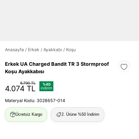
Daha hızlı ödeme.
Hızlı sipariş takibi.
Kolay iade ve değişim.
Anasayfa
/
Erkek
/
Ayakkabı
/
Koşu
Giriş Yap
Kayıt Ol
Erkek UA Charged Bandit TR 3 Stormproof
Koşu Ayakkabısı
E-posta
6.790 TL
%40
4.074 TL
indirim
Şifre
Materyal Kodu: 3028657-014
göster
Ücretsiz Kargo
2. Ürüne %50 İndirim
Şifremi Unuttum
Beni Hatırla