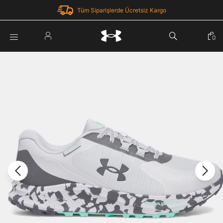
Tüm Siparişlerde Ücretsiz Kargo
Parola Yenileme
0
Giriş Yap
Parola yenileme isteği için e-posta adresinizi giriniz.
E-posta adresi
E-posta Adresi *
Şifre *
Parolayı Yenile
göster
Giriş Sayfasına Dön
Şifremi Unuttum
Zaten hesabın var mı? Giriş yap
Giriş Yap
Kayıt Ol
Under Armour'da yeni misiniz?
Üye Olmadan Devam Et