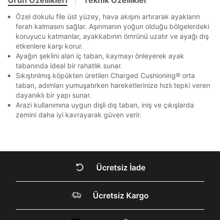
Ziraat Bankası
Ziraat Bankası
4
Bir rakam
Bir büyük harf
Kapat
bildirim göndereceğiz.
Sipariş Numaranız *
Bilgilerinizi güncellemek için lütfen telefonunuza SMS
Bilgilerinizi güncellemek için lütfen telefonunuza SMS
En az 1 özel karakter
Kapat
Kapat
Özel dokulu file üst yüzey, hava akışını artırarak ayakların
QNB
QNB
4
ile gelen kodu girerek telefon numaranızı doğrulayın.
ile gelen kodu girerek telefon numaranızı doğrulayın.
ferah kalmasını sağlar. Aşınmanın yoğun olduğu bölgelerdeki
Mağazada Bul
AnadoluBank
World
3
koruyucu katmanlar, ayakkabının ömrünü uzatır ve ayağı dış
Kapat
Aşağıdakileri okudum ve kabul ediyorum:
etkenlere karşı korur.
Sorgula
Ayağın şeklini alan iç taban, kaymayı önleyerek ayak
Kişisel verileriniz
Aydınlatma Metni
,
Hüküm ve Koşullar
tabanında ideal bir rahatlık sunar.
uyarınca işlenecektir. Kişisel verilerimin Doğuş
GÖNDER
GÖNDER
Sıkıştırılmış köpükten üretilen Charged Cushioning® orta
Perakende Satış Giyim ve Aksesuar Ticaret A.Ş.
tarafından ticari elektronik ileti gönderilmesi amacıyla
taban, adımları yumuşatırken hareketlerinize hızlı tepki veren
Kapat
işlenmesini kabul ediyorum.
dayanıklı bir yapı sunar.
Arazi kullanımına uygun dişli dış taban, iniş ve çıkışlarda
Sms
zemini daha iyi kavrayarak güven verir.
E-mail
Çağrı Merkezi / Arama
Kişisel verilerimin Doğuş Perakende Satış Giyim ve
Aksesuar Ticaret A.Ş. bünyesinde yer alan
markalara ait ürünlerin bana özel pazarlanması ve
Ücretsiz İade
Doğuş Grubu şirketlerinde bulunan pazarlama
verilerimin kişiselleştirilmiş reklamcılık faaliyeti
DOĞRU UNDER
amacıyla işlenmesini kabul ediyorum.
Ücretsiz Kargo
ARMOUR SİTESİNDE
Kimlik, iletişim ve müşteri işlem verilerimin alınan
internet sitesi altyapı hizmetlerinin sunucularının yurt