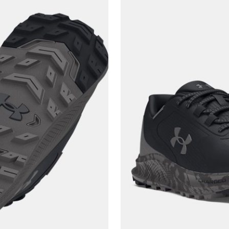
göster
En az 8 karakter
Bir küçük harf karakter
Bir rakam
Bir büyük harf
En az 1 özel karakter
Aşağıdakileri okudum ve kabul ediyorum:
Kişisel verileriniz
Aydınlatma Metni
,
Hüküm ve Koşullar
uyarınca işlenecektir. Kişisel verilerimin Doğuş
Perakende Satış Giyim ve Aksesuar Ticaret A.Ş.
tarafından ticari elektronik ileti gönderilmesi amacıyla
işlenmesini kabul ediyorum.
Sms
E-mail
Çağrı Merkezi / Arama
Kişisel verilerimin Doğuş Perakende Satış Giyim ve
Aksesuar Ticaret A.Ş. bünyesinde yer alan
markalara ait ürünlerin bana özel pazarlanması ve
Doğuş Grubu şirketlerinde bulunan pazarlama
verilerimin kişiselleştirilmiş reklamcılık faaliyeti