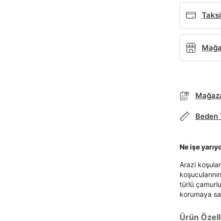
Taksi
Mağaz
Parola Yenileme
Mağaza
Beden 
Parola yenileme isteği için e-posta adresinizi giriniz.
E-posta adresi
Ne işe yarıy
Arazi koşular
koşucularını
türlü çamurl
Parolayı Yenile
korumaya sah
Ürün Özelli
Giriş Sayfasına Dön