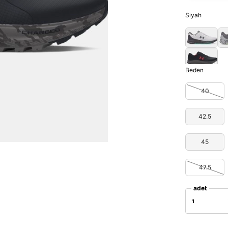
Siyah
Beden
40
42.5
45
47.5
adet
1