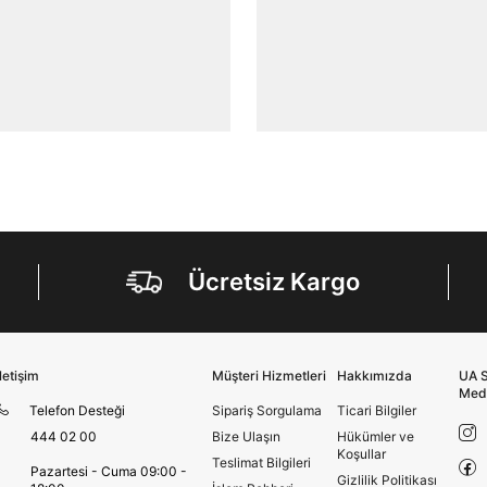
amacıyla işlenmesini kabul ediyorum.
Kimlik, iletişim ve müşteri işlem verilerimin alınan
internet sitesi altyapı hizmetlerinin sunucularının yurt
dışında bulunması sebebiyle yurt dışında mukim
Amazon Inc. ve Google LLC. ile paylaşılmasını kabul
ediyorum.
Üye Ol
Ücretsiz Kargo
İletişim
Müşteri Hizmetleri
Hakkımızda
UA S
Med
Telefon Desteği
Sipariş Sorgulama
Ticari Bilgiler
444 02 00
Bize Ulaşın
Hükümler ve
Koşullar
Teslimat Bilgileri
Pazartesi - Cuma 09:00 -
Gizlilik Politikası