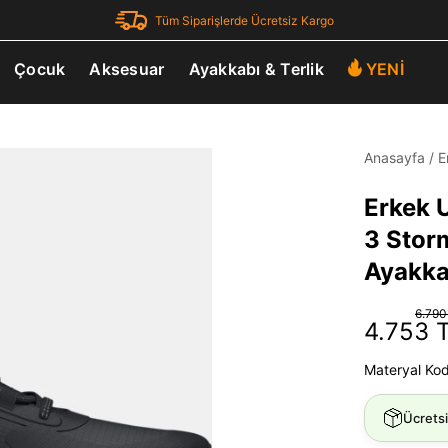
Tüm Siparişlerde Ücretsiz Kargo
Çocuk
Aksesuar
Ayakkabı & Terlik
YENİ
Anasayfa
/
E
Erkek 
3 Stor
Ayakka
6.790
4.753 
Materyal Ko
Ücrets