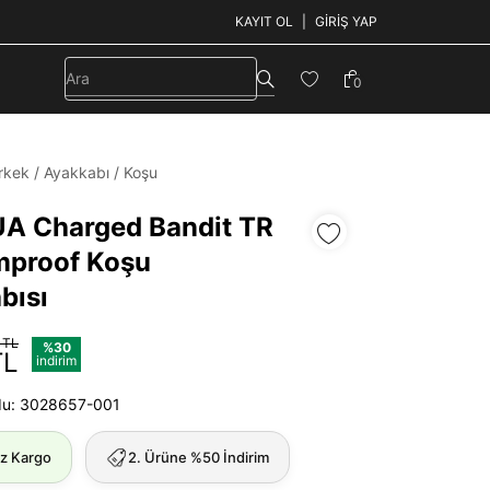
KAYIT OL
GIRIŞ YAP
0
rkek
/
Ayakkabı
/
Koşu
UA Charged Bandit TR
mproof Koşu
bısı
 TL
%30
TL
indirim
du: 3028657-001
iz Kargo
2. Ürüne %50 İndirim