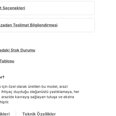
t Seçenekleri
adan Teslimat Bilgilendirmesi
daki Stok Durumu
Tablosu
or?
ı için özel olarak üretilen bu model, arazi
n ihtiyaç duyduğu olağanüstü yastıklamaya, her
u arazide kavrayış sağlayan tutuşa ve ekstra
iptir.
kleri
Teknik Özellikler