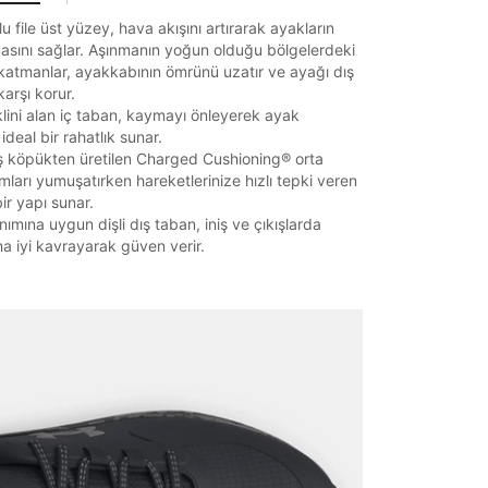
u file üst yüzey, hava akışını artırarak ayakların
asını sağlar. Aşınmanın yoğun olduğu bölgelerdeki
atmanlar, ayakkabının ömrünü uzatır ve ayağı dış
karşı korur.
lini alan iç taban, kaymayı önleyerek ayak
ideal bir rahatlık sunar.
mış köpükten üretilen Charged Cushioning® orta
mları yumuşatırken hareketlerinize hızlı tepki veren
ir yapı sunar.
nımına uygun dişli dış taban, iniş ve çıkışlarda
a iyi kavrayarak güven verir.
it
Mağazada Bul
z.