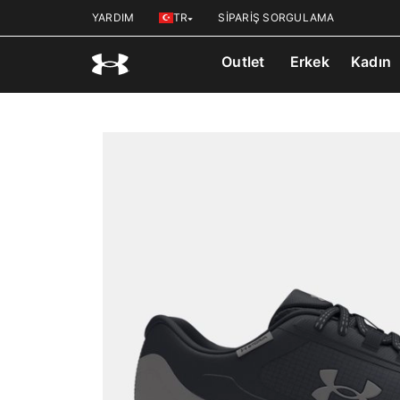
YARDIM
TR
SİPARİŞ SORGULAMA
Outlet
Erkek
Kadın