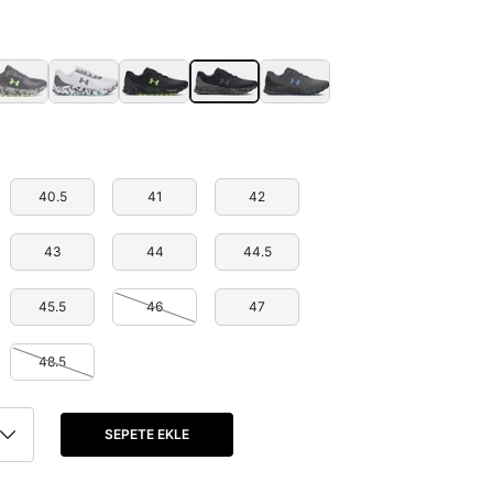
40.5
41
42
43
44
44.5
45.5
46
47
48.5
SEPETE EKLE