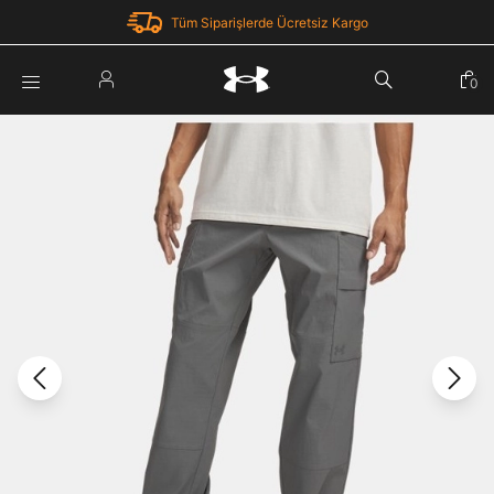
Tüm Siparişlerde Ücretsiz Kargo
Parola Yenileme
0
Giriş Yap
Parola yenileme isteği için e-posta adresinizi giriniz.
E-posta adresi
E-posta Adresi *
Şifre *
Parolayı Yenile
göster
Giriş Sayfasına Dön
Şifremi Unuttum
Zaten hesabın var mı? Giriş yap
Giriş Yap
Kayıt Ol
Under Armour'da yeni misiniz?
Üye Olmadan Devam Et