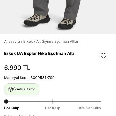
Daha hızlı ödeme.
Hızlı sipariş takibi.
Kolay iade ve değişim.
Anasayfa
/
Erkek
/
Alt Giyim
/
Eşofman Altları
Giriş Yap
Kayıt Ol
Erkek UA Explor Hike ​Eşofman Altı
E-posta
6.990 TL
Materyal Kodu: 6009581-709
Şifre
Ücretsiz Kargo
göster
Şifremi Unuttum
Beni Hatırla
Bol Kalıp
Dar Kalıp
Ultra Dar Kalıp