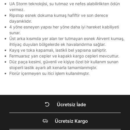
Ürün stoklara geldiğinde
mail adresinize
Bir rakam
Bir büyük harf
UA Storm teknolojisi, su tutmaz ve nefes alabilirlikten ödün
Ziraat Bankası
Ziraat Bankası
4
bildirim göndereceğiz.
Sipariş Numaranız *
Bilgilerinizi güncellemek için lütfen telefonunuza SMS
Bilgilerinizi güncellemek için lütfen telefonunuza SMS
En az 1 özel karakter
vermez.
Kapat
Kapat
QNB
QNB
4
ile gelen kodu girerek telefon numaranızı doğrulayın.
ile gelen kodu girerek telefon numaranızı doğrulayın.
Ripstop esnek dokuma kumaş hafiftir ve son derece
Mağazada Bul
dayanıklıdır.
AnadoluBank
World
3
Kapat
4 yöne esneyen yapısı her yöne daha iyi hareket kabiliyeti
Aşağıdakileri okudum ve kabul ediyorum:
sunar.
Sorgula
Kişisel verileriniz
Aydınlatma Metni
,
Hüküm ve Koşullar
Üst arka kısımda yer alan ter tutmayan esnek Airvent kumaş,
uyarınca işlenecektir. Kişisel verilerimin Doğuş
ihtiyaç duyulan bölgelerde ek havalandırma sağlar.
Perakende Satış Giyim ve Aksesuar Ticaret A.Ş.
GÖNDER
GÖNDER
Kayış ve toka kapamalı, lastikli bel yapısına sahiptir.
tarafından ticari elektronik ileti gönderilmesi amacıyla
Kapat
Fermuarsız yan cepler ve kapaklı kargo cepleri mevcuttur.
işlenmesini kabul ediyorum.
Düz paça kesimi, güvenli ve kişiye özel bir kullanım sunan
Sms
stoperli lastik ayarlı alt kenarla tamamlanmıştır.
E-mail
Florür içermeyen su itici işlem kullanılmıştır.
Çağrı Merkezi / Arama
Kişisel verilerimin Doğuş Perakende Satış Giyim ve
Aksesuar Ticaret A.Ş. bünyesinde yer alan
Kapat
markalara ait ürünlerin bana özel pazarlanması ve
Doğuş Grubu şirketlerinde bulunan pazarlama
Ücretsiz İade
verilerimin kişiselleştirilmiş reklamcılık faaliyeti
DOĞRU UNDER
amacıyla işlenmesini kabul ediyorum.
Ücretsiz Kargo
Kimlik, iletişim ve müşteri işlem verilerimin alınan
ARMOUR SİTESİNDE
internet sitesi altyapı hizmetlerinin sunucularının yurt