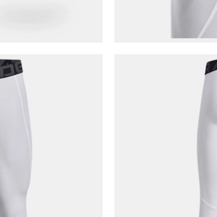
E-posta Adresi*
Şifre*
göster
En az 8 karakter
Bir küçük harf karakter
Bir rakam
Bir büyük harf
En az 1 özel karakter
Aşağıdakileri okudum ve kabul ediyorum:
Kişisel verileriniz
Aydınlatma Metni
,
Hüküm ve Koşullar
uyarınca işlenecektir. Kişisel verilerimin Doğuş
Perakende Satış Giyim ve Aksesuar Ticaret A.Ş.
tarafından ticari elektronik ileti gönderilmesi amacıyla
işlenmesini kabul ediyorum.
Sms
E-mail