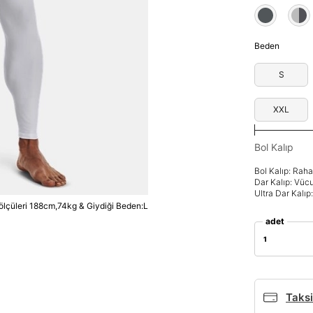
Beden
S
XXL
Bol Kalıp
Bol Kalıp: Rah
Dar Kalıp: Vüc
Ultra Dar Kalı
lçüleri 188cm,74kg & Giydiği Beden:L
adet
1
Taksi