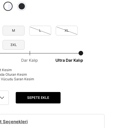
M
L
XL
3XL
Dar Kalıp
Ultra Dar Kalıp
at Kesim
uda Oturan Kesim
p: Vücudu Saran Kesim
SEPETE EKLE
t Seçenekleri