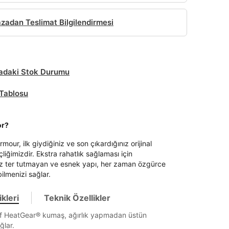
adan Teslimat Bilgilendirmesi
daki Stok Durumu
Tablosu
or?
our, ilk giydiğiniz ve son çıkardığınız orijinal
liğimizdir. Ekstra rahatlık sağlaması için
miz ter tutmayan ve esnek yapı, her zaman özgürce
ilmenizi sağlar.
kleri
Teknik Özellikler
if HeatGear® kumaş, ağırlık yapmadan üstün
ğlar.