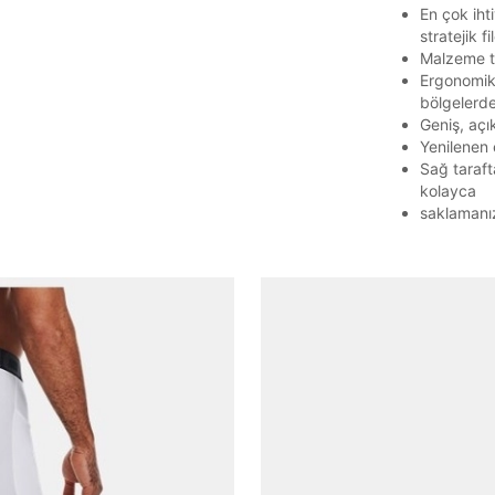
En çok ih
stratejik f
Malzeme te
Ergonomik 
bölgelerden
Geniş, açık
Yenilenen 
Parola Yenileme
Sağ taraft
kolayca
Parola yenileme isteği için e-posta adresinizi giriniz.
saklamanız
E-posta adresi
Parolayı Yenile
Giriş Sayfasına Dön
Zaten hesabın var mı? Giriş yap