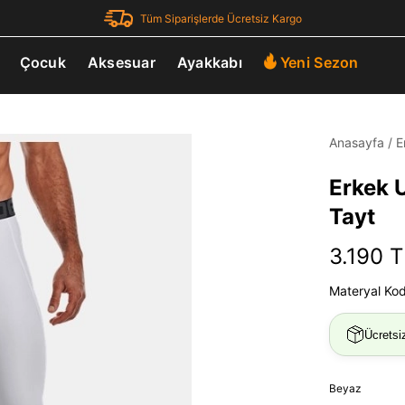
Tüm Siparişlerde Ücretsiz Kargo
Çocuk
Aksesuar
Ayakkabı
Yeni Sezon
Anasayfa
/
E
Erkek 
Tayt
3.190 T
Materyal Ko
Ücretsi
Beyaz