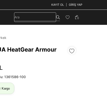
KAYIT OL
GIRIŞ YAP
0
rkek
UA HeatGear Armour
L
du: 1361586-100
z Kargo