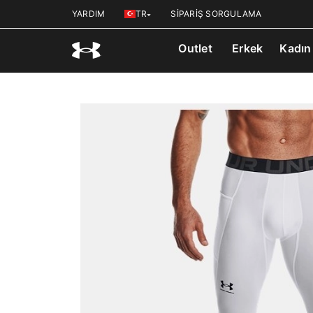
YARDIM
TR
SİPARİŞ SORGULAMA
Outlet
Erkek
Kadın