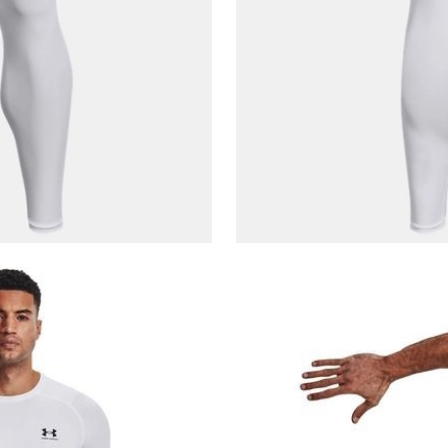
Çağrı Merkezi / Arama
Kişisel verilerimin Doğuş Perakende Satış Giyim ve
Aksesuar Ticaret A.Ş. bünyesinde yer alan
markalara ait ürünlerin bana özel pazarlanması ve
Doğuş Grubu şirketlerinde bulunan pazarlama
verilerimin kişiselleştirilmiş reklamcılık faaliyeti
amacıyla işlenmesini kabul ediyorum.
Kimlik, iletişim ve müşteri işlem verilerimin alınan
internet sitesi altyapı hizmetlerinin sunucularının yurt
dışında bulunması sebebiyle yurt dışında mukim
Amazon Inc. ve Google LLC. ile paylaşılmasını kabul
ediyorum.
Üye Ol