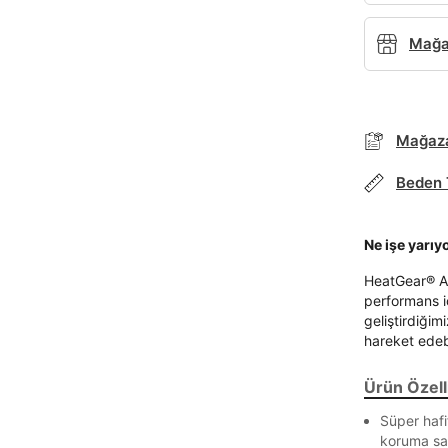
Mağaz
Mağaza
Beden 
Ne işe yarıy
HeatGear® Arm
performans iç
geliştirdiği
hareket edeb
Ürün Özelli
Süper haf
koruma sa