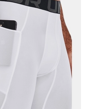
Mağazada Bul
z.