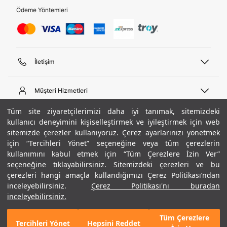
Ödeme Yöntemleri
İletişim
Telefon Desteği
444 02 00
Müşteri Hizmetleri
Pazartesi - Cuma 09:00 - 18:00
E-posta
Sipariş Sorgulama
Tüm site ziyaretçilerimizi daha iyi tanımak, sitemizdeki
bilgi@underarmour.com
Hakkımızda
Bize Ulaşın
kullanıcı deneyimini kişiselleştirmek ve iyileştirmek için web
sitemizde çerezler kullanıyoruz. Çerez ayarlarınızı yönetmek
Teslimat Bilgileri
Ticari Bilgiler
için “Tercihleri Yönet” seçeneğine veya tüm çerezlerin
İşlem Rehberi
UA Sosyal Medya
Hükümler ve Koşullar
kullanımını kabul etmek için “Tüm Çerezlere İzin Ver”
İade ve Değişimler
Gizlilik Politikası
seçeneğine tıklayabilirsiniz. Sitemizdeki çerezleri ve bu
Instagram
Sıkça Sorulan Sorular
Çerez Politikası
çerezleri hangi amaçla kullandığımızı Çerez Politikası’ndan
Popüler Kategoriler
Facebook
Beden Rehberi
inceleyebilirsiniz.
Çerez Politikası'nı buradan
Kariyer
Twitter
Site Haritası
Erkek Basketbol Ayakkabısı
inceleyebilirsiniz.
+ 3 Renk
ETBİS
YouTube
Mağazalar
Çocuk Basketbol Ayakkabısı
Tüm Çerezlere
Armour Club
Erkek Eşofman
Tercihleri Yönet
Hepsini Reddet