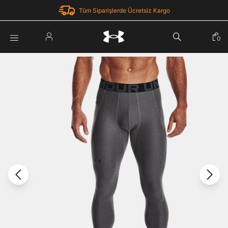
Tüm Siparişlerde Ücretsiz Kargo
Parola Yenileme
0
Giriş Yap
Parola yenileme isteği için e-posta adresinizi giriniz.
E-posta adresi
E-posta Adresi *
Şifre *
Parolayı Yenile
göster
Giriş Sayfasına Dön
Şifremi Unuttum
Zaten hesabın var mı? Giriş yap
Giriş Yap
Kayıt Ol
Under Armour'da yeni misiniz?
Üye Olmadan Devam Et