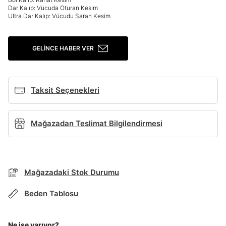
Dar Kalıp: Vücuda Oturan Kesim
Ultra Dar Kalıp: Vücudu Saran Kesim
Giriş Yap
Ad*
GELINCE HABER VER
Soyad*
Taksit Seçenekleri
Telefon Numarası*
Mağazadan Teslimat Bilgilendirmesi
BEDEN TABLOSU
E-posta Adresi*
Mağazadaki Stok Durumu
TAKSİT SEÇENEKLERİ
Beden Tablosu
Şifre*
Mağazada Bul
göster
Banka
Kart
Taksit
Siparişinizin durumu hakkında bilgi alabilmek için
Term Of Use
ipsum
sn
sn
Ne işe yarıyor?
aşağıdaki bilgileri giriniz.