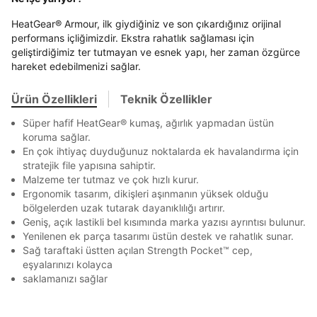
En az 8 karakter
Bir küçük harf karakter
Stok Bildirimi
İşbankası
Maximum
6
HeatGear® Armour, ilk giydiğiniz ve son çıkardığınız orijinal
E-posta Adresi *
Bir rakam
Bir büyük harf
Akbank
Axess
4
SMS Onay Kodu
SMS Onay Kodu
performans içliğimizdir. Ekstra rahatlık sağlaması için
En az 1 özel karakter
Beden Seçin
Ürün stoklara geldiğinde
mail adresinize
geliştirdiğimiz ter tutmayan ve esnek yapı, her zaman özgürce
Ziraat Bankası
Ziraat Bankası
4
hareket edebilmenizi sağlar.
bildirim göndereceğiz.
Sipariş Numaranız *
Bilgilerinizi güncellemek için lütfen telefonunuza SMS
Bilgilerinizi güncellemek için lütfen telefonunuza SMS
Kapat
Kapat
QNB
QNB
4
Aşağıdakileri okudum ve kabul ediyorum:
ile gelen kodu girerek telefon numaranızı doğrulayın.
ile gelen kodu girerek telefon numaranızı doğrulayın.
Mağazada Bul
Ürün Özellikleri
Teknik Özellikler
Kişisel verileriniz
Aydınlatma Metni
,
Hüküm ve Koşullar
AnadoluBank
World
3
Kapat
uyarınca işlenecektir. Kişisel verilerimin Doğuş
Süper hafif HeatGear® kumaş, ağırlık yapmadan üstün
Perakende Satış Giyim ve Aksesuar Ticaret A.Ş.
Sorgula
koruma sağlar.
tarafından ticari elektronik ileti gönderilmesi amacıyla
En çok ihtiyaç duyduğunuz noktalarda ek havalandırma için
işlenmesini kabul ediyorum.
GÖNDER
GÖNDER
stratejik file yapısına sahiptir.
Sms
Malzeme ter tutmaz ve çok hızlı kurur.
Kapat
Ergonomik tasarım, dikişleri aşınmanın yüksek olduğu
E-mail
bölgelerden uzak tutarak dayanıklılığı artırır.
Çağrı Merkezi / Arama
Geniş, açık lastikli bel kısımında marka yazısı ayrıntısı bulunur.
Kişisel verilerimin Doğuş Perakende Satış Giyim ve
Yenilenen ek parça tasarımı üstün destek ve rahatlık sunar.
Aksesuar Ticaret A.Ş. bünyesinde yer alan
Sağ taraftaki üstten açılan Strength Pocket™ cep,
markalara ait ürünlerin bana özel pazarlanması ve
eşyalarınızı kolayca
Doğuş Grubu şirketlerinde bulunan pazarlama
saklamanızı sağlar
verilerimin kişiselleştirilmiş reklamcılık faaliyeti
Kapat
amacıyla işlenmesini kabul ediyorum.
Kimlik, iletişim ve müşteri işlem verilerimin alınan