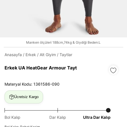
Daha hızlı ödeme.
Hızlı sipariş takibi.
Manken ölçüleri 188cm,74kg & Giydiği Beden:L
Kolay iade ve değişim.
Anasayfa
/
Erkek
/
Alt Giyim
/
Taytlar
Giriş Yap
Kayıt Ol
Erkek UA HeatGear Armour Tayt
E-posta
Materyal Kodu: 1361586-090
Ücretsiz Kargo
Şifre
göster
Bol Kalıp
Dar Kalıp
Ultra Dar Kalıp
Şifremi Unuttum
Beni Hatırla
Bol Kalıp: Rahat Kesim