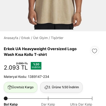
Daha hızlı ödeme.
Hızlı sipariş takibi.
Kolay iade ve değişim.
Anasayfa
/
Erkek
/
Üst Giyim
/
Tişörtler
Giriş Yap
Kayıt Ol
Erkek UA Heavyweight Oversized Logo
Wash Kısa Kollu T-shirt
E-posta
2.990 TL
%30
2.093 TL
indirim
Materyal Kodu: 1389147-234
Şifre
göster
Ücretsiz Kargo
2. Ürüne %50 İndirim
Şifremi Unuttum
Beni Hatırla
Bol Kalıp
Dar Kalıp
Ultra Dar Kalıp