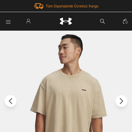
Tüm Siparişlerde Ücretsiz Kargo
Parola Yenileme
0
Giriş Yap
Parola yenileme isteği için e-posta adresinizi giriniz.
E-posta adresi
E-posta Adresi *
Şifre *
Parolayı Yenile
göster
Giriş Sayfasına Dön
Şifremi Unuttum
Zaten hesabın var mı? Giriş yap
Giriş Yap
Kayıt Ol
Under Armour'da yeni misiniz?
Üye Olmadan Devam Et