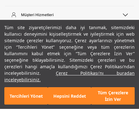
Telefon Desteği
444 02 00
Müşteri Hizmetleri
Pazartesi - Cuma 09:00 - 18:00
E-posta
Sipariş Sorgulama
Tüm site ziyaretçilerimizi daha iyi tanımak, sitemizdeki
bilgi@underarmour.com
Hakkımızda
Bize Ulaşın
kullanıcı deneyimini kişiselleştirmek ve iyileştirmek için web
sitemizde çerezler kullanıyoruz. Çerez ayarlarınızı yönetmek
Teslimat Bilgileri
Ticari Bilgiler
için “Tercihleri Yönet” seçeneğine veya tüm çerezlerin
İşlem Rehberi
UA Sosyal Medya
Hükümler ve Koşullar
kullanımını kabul etmek için “Tüm Çerezlere İzin Ver”
İade ve Değişimler
Gizlilik Politikası
seçeneğine tıklayabilirsiniz. Sitemizdeki çerezleri ve bu
Instagram
Sıkça Sorulan Sorular
Çerez Politikası
çerezleri hangi amaçla kullandığımızı Çerez Politikası’ndan
Popüler Kategoriler
Facebook
Beden Rehberi
inceleyebilirsiniz.
Çerez Politikası'nı buradan
Kariyer
Twitter
Site Haritası
Erkek Basketbol Ayakkabısı
inceleyebilirsiniz.
+ 13 Renk
ETBİS
YouTube
Mağazalar
Çocuk Basketbol Ayakkabısı
Tüm Çerezlere
Armour Club
Erkek Eşofman
Tercihleri Yönet
Hepsini Reddet
2.990 TL
%30
SEPETE EKLE
İzin Ver
indirim
2.093 TL
Kadın Spor Sütyeni
Kadın Tayt
Erkek Tişört
Erkek Koşu Ayakkabısı
©2021 Under Armour, Inc.
Kadın Koşu Ayakkabısı
Gizlilik Politikası
/
Çerez Politikası
/
Hüküm ve Koşullar
Çerezleri Yönet