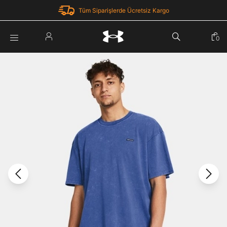
Tüm Siparişlerde Ücretsiz Kargo
Parola Yenileme
0
Giriş Yap
Parola yenileme isteği için e-posta adresinizi giriniz.
E-posta adresi
E-posta Adresi *
Şifre *
Parolayı Yenile
göster
Giriş Sayfasına Dön
Şifremi Unuttum
Zaten hesabın var mı? Giriş yap
Giriş Yap
Kayıt Ol
Under Armour'da yeni misiniz?
Üye Olmadan Devam Et