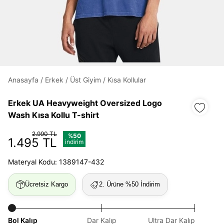
Daha hızlı ödeme.
Hızlı sipariş takibi.
Kolay iade ve değişim.
Anasayfa
/
Erkek
/
Üst Giyim
/
Kısa Kollular
Giriş Yap
Kayıt Ol
Erkek UA Heavyweight Oversized Logo
Wash Kısa Kollu T-shirt
E-posta
2.990 TL
%50
1.495 TL
indirim
Şifre
Materyal Kodu: 1389147-432
göster
Ücretsiz Kargo
2. Ürüne %50 İndirim
Şifremi Unuttum
Beni Hatırla
Bol Kalıp
Dar Kalıp
Ultra Dar Kalıp