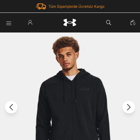
Tüm Siparişlerde Ücretsiz Kargo
Parola Yenileme
0
Giriş Yap
Parola yenileme isteği için e-posta adresinizi giriniz.
E-posta adresi
E-posta Adresi *
Şifre *
Parolayı Yenile
göster
Giriş Sayfasına Dön
Şifremi Unuttum
Zaten hesabın var mı? Giriş yap
Giriş Yap
Kayıt Ol
Under Armour'da yeni misiniz?
Üye Olmadan Devam Et