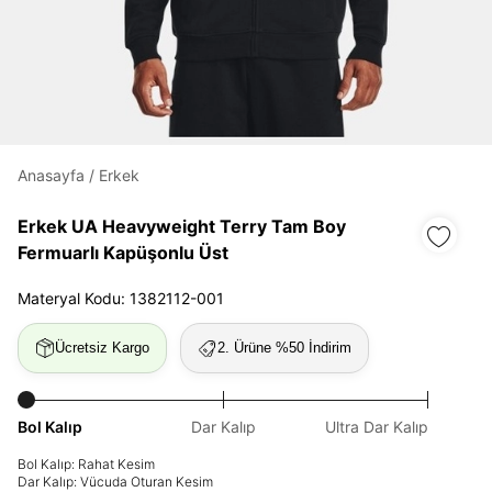
Daha hızlı ödeme.
Hızlı sipariş takibi.
Kolay iade ve değişim.
Anasayfa
/
Erkek
Erkek UA Heavyweight Terry Tam Boy
Giriş Yap
Kayıt Ol
Fermuarlı Kapüşonlu Üst
E-posta
Materyal Kodu: 1382112-001
Ücretsiz Kargo
2. Ürüne %50 İndirim
Şifre
göster
Bol Kalıp
Dar Kalıp
Ultra Dar Kalıp
Bol Kalıp: Rahat Kesim
Şifremi Unuttum
Beni Hatırla
Dar Kalıp: Vücuda Oturan Kesim