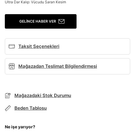
Ultra Dar Kalıp: Vücudu Saran Kesim
Giriş Yap
Ad*
GELINCE HABER VER
Soyad*
Taksit Seçenekleri
Mağazadan Teslimat Bilgilendirmesi
Telefon Numarası*
BEDEN TABLOSU
E-posta Adresi*
Mağazadaki Stok Durumu
Beden Tablosu
TAKSİT SEÇENEKLERİ
Şifre*
Mağazada Bul
göster
Ne işe yarıyor?
Banka
Kart
Taksit
Siparişinizin durumu hakkında bilgi alabilmek için
Term Of Use
ipsum
sn
sn
aşağıdaki bilgileri giriniz.