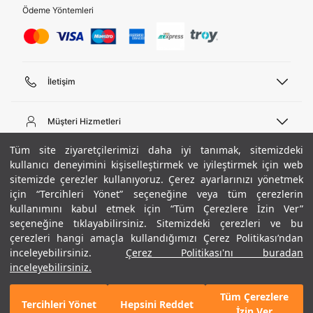
Ödeme Yöntemleri
İletişim
Telefon Desteği
444 02 00
Müşteri Hizmetleri
Pazartesi - Cuma 09:00 - 18:00
E-posta
Sipariş Sorgulama
Tüm site ziyaretçilerimizi daha iyi tanımak, sitemizdeki
bilgi@underarmour.com
Hakkımızda
Bize Ulaşın
kullanıcı deneyimini kişiselleştirmek ve iyileştirmek için web
sitemizde çerezler kullanıyoruz. Çerez ayarlarınızı yönetmek
Teslimat Bilgileri
Ticari Bilgiler
için “Tercihleri Yönet” seçeneğine veya tüm çerezlerin
İşlem Rehberi
UA Sosyal Medya
Hükümler ve Koşullar
kullanımını kabul etmek için “Tüm Çerezlere İzin Ver”
İade ve Değişimler
Gizlilik Politikası
seçeneğine tıklayabilirsiniz. Sitemizdeki çerezleri ve bu
Instagram
Sıkça Sorulan Sorular
Çerez Politikası
çerezleri hangi amaçla kullandığımızı Çerez Politikası’ndan
Popüler Kategoriler
Facebook
Beden Rehberi
inceleyebilirsiniz.
Çerez Politikası'nı buradan
Kariyer
Twitter
Site Haritası
Erkek Basketbol Ayakkabısı
inceleyebilirsiniz.
+ 1 Renk
ETBİS
YouTube
Mağazalar
Çocuk Basketbol Ayakkabısı
Tüm Çerezlere
Armour Club
Erkek Eşofman
Tercihleri Yönet
Hepsini Reddet
GELINCE HABER VER
İzin Ver