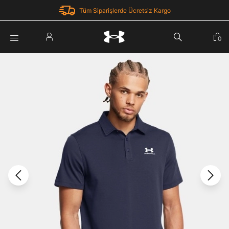
Tüm Siparişlerde Ücretsiz Kargo
Parola Yenileme
0
Giriş Yap
Parola yenileme isteği için e-posta adresinizi giriniz.
E-posta adresi
E-posta Adresi *
Şifre *
Parolayı Yenile
göster
Giriş Sayfasına Dön
Şifremi Unuttum
Zaten hesabın var mı? Giriş yap
Giriş Yap
Kayıt Ol
Under Armour'da yeni misiniz?
Üye Olmadan Devam Et