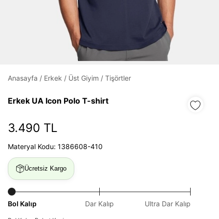
Daha hızlı ödeme.
Hızlı sipariş takibi.
Kolay iade ve değişim.
Anasayfa
/
Erkek
/
Üst Giyim
/
Tişörtler
Giriş Yap
Kayıt Ol
Erkek UA Icon Polo T-shirt
E-posta
3.490 TL
Materyal Kodu: 1386608-410
Şifre
göster
Ücretsiz Kargo
Şifremi Unuttum
Beni Hatırla
Bol Kalıp
Dar Kalıp
Ultra Dar Kalıp