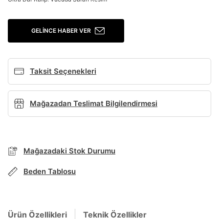
Giriş Yap
GELINCE HABER VER
Ad*
Taksit Seçenekleri
Soyad*
Mağazadan Teslimat Bilgilendirmesi
Telefon Numarası*
Mağazadaki Stok Durumu
E-posta Adresi*
BEDEN TABLOSU
Beden Tablosu
Şifre*
TAKSİT SEÇENEKLERİ
göster
Mağazada Bul
Ürün Özellikleri
Teknik Özellikler