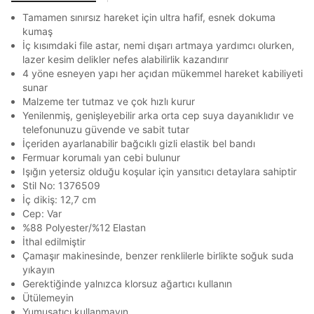
Banka
Kart
Taksit
Siparişinizin durumu hakkında bilgi alabilmek için
Tamamen sınırsız hareket için ultra hafif, esnek dokuma
Term Of Use
ipsum
En az 8 karakter
Bir küçük harf karakter
sn
sn
aşağıdaki bilgileri giriniz.
kumaş
Bir rakam
Bir büyük harf
Stok Bildirimi
İşbankası
Maximum
6
İç kısımdaki file astar, nemi dışarı artmaya yardımcı olurken,
En az 1 özel karakter
E-posta Adresi *
lazer kesim delikler nefes alabilirlik kazandırır
Akbank
Axess
4
SMS Onay Kodu
SMS Onay Kodu
Beden Seçin
4 yöne esneyen yapı her açıdan mükemmel hareket kabiliyeti
Ürün stoklara geldiğinde
mail adresinize
Ziraat Bankası
Ziraat Bankası
4
sunar
Aşağıdakileri okudum ve kabul ediyorum:
bildirim göndereceğiz.
Sipariş Numaranız *
Bilgilerinizi güncellemek için lütfen telefonunuza SMS
Bilgilerinizi güncellemek için lütfen telefonunuza SMS
Malzeme ter tutmaz ve çok hızlı kurur
Kapat
Kapat
QNB
QNB
4
ile gelen kodu girerek telefon numaranızı doğrulayın.
ile gelen kodu girerek telefon numaranızı doğrulayın.
Kişisel verileriniz
Aydınlatma Metni
,
Hüküm ve Koşullar
Yenilenmiş, genişleyebilir arka orta cep suya dayanıklıdır ve
Mağazada Bul
uyarınca işlenecektir. Kişisel verilerimin Doğuş
telefonunuzu güvende ve sabit tutar
AnadoluBank
World
3
Perakende Satış Giyim ve Aksesuar Ticaret A.Ş.
Kapat
İçeriden ayarlanabilir bağcıklı gizli elastik bel bandı
tarafından ticari elektronik ileti gönderilmesi amacıyla
Sorgula
Fermuar korumalı yan cebi bulunur
işlenmesini kabul ediyorum.
Işığın yetersiz olduğu koşular için yansıtıcı detaylara sahiptir
Sms
Stil No: 1376509
GÖNDER
GÖNDER
İç dikiş: 12,7 cm
E-mail
Kapat
Cep: Var
Çağrı Merkezi / Arama
%88 Polyester/%12 Elastan
Kişisel verilerimin Doğuş Perakende Satış Giyim ve
İthal edilmiştir
Aksesuar Ticaret A.Ş. bünyesinde yer alan
Çamaşır makinesinde, benzer renklilerle birlikte soğuk suda
markalara ait ürünlerin bana özel pazarlanması ve
yıkayın
Doğuş Grubu şirketlerinde bulunan pazarlama
Gerektiğinde yalnızca klorsuz ağartıcı kullanın
verilerimin kişiselleştirilmiş reklamcılık faaliyeti
Ütülemeyin
amacıyla işlenmesini kabul ediyorum.
Kapat
Yumuşatıcı kullanmayın