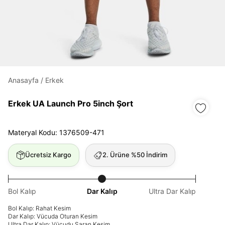
Daha hızlı ödeme.
Hızlı sipariş takibi.
Anasayfa
/
Erkek
Kolay iade ve değişim.
Erkek UA Launch Pro 5inch Şort
Giriş Yap
Kayıt Ol
Materyal Kodu: 1376509-471
E-posta
Ücretsiz Kargo
2. Ürüne %50 İndirim
Şifre
Bol Kalıp
Dar Kalıp
Ultra Dar Kalıp
göster
Bol Kalıp: Rahat Kesim
Dar Kalıp: Vücuda Oturan Kesim
Şifremi Unuttum
Beni Hatırla
Ultra Dar Kalıp: Vücudu Saran Kesim