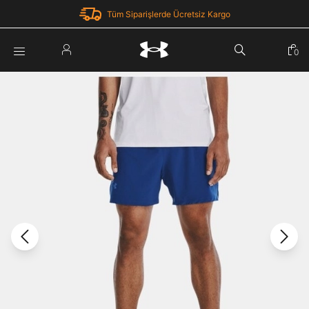
Tüm Siparişlerde Ücretsiz Kargo
Parola Yenileme
0
Giriş Yap
Parola yenileme isteği için e-posta adresinizi giriniz.
E-posta adresi
E-posta Adresi *
Şifre *
Parolayı Yenile
göster
Giriş Sayfasına Dön
Şifremi Unuttum
Zaten hesabın var mı? Giriş yap
Giriş Yap
Kayıt Ol
Under Armour'da yeni misiniz?
Üye Olmadan Devam Et