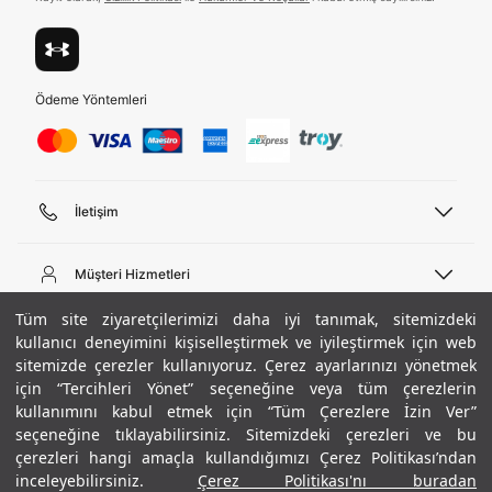
Ödeme Yöntemleri
İletişim
Telefon Desteği
444 02 00
Müşteri Hizmetleri
Pazartesi - Cuma 09:00 - 18:00
E-posta
Sipariş Sorgulama
Tüm site ziyaretçilerimizi daha iyi tanımak, sitemizdeki
bilgi@underarmour.com
Hakkımızda
Bize Ulaşın
kullanıcı deneyimini kişiselleştirmek ve iyileştirmek için web
sitemizde çerezler kullanıyoruz. Çerez ayarlarınızı yönetmek
Teslimat Bilgileri
Ticari Bilgiler
için “Tercihleri Yönet” seçeneğine veya tüm çerezlerin
İşlem Rehberi
UA Sosyal Medya
Hükümler ve Koşullar
kullanımını kabul etmek için “Tüm Çerezlere İzin Ver”
İade ve Değişimler
Gizlilik Politikası
seçeneğine tıklayabilirsiniz. Sitemizdeki çerezleri ve bu
Instagram
Sıkça Sorulan Sorular
Çerez Politikası
çerezleri hangi amaçla kullandığımızı Çerez Politikası’ndan
Popüler Kategoriler
Facebook
Beden Rehberi
inceleyebilirsiniz.
Çerez Politikası'nı buradan
Kariyer
Twitter