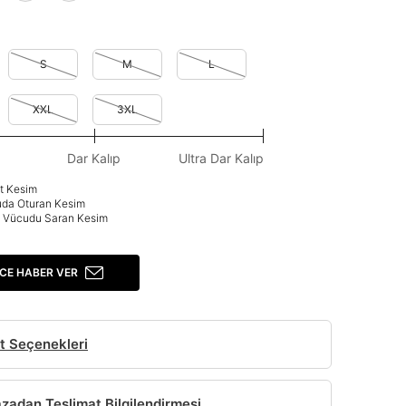
S
M
L
XXL
3XL
Dar Kalıp
Ultra Dar Kalıp
at Kesim
uda Oturan Kesim
p: Vücudu Saran Kesim
CE HABER VER
t Seçenekleri
adan Teslimat Bilgilendirmesi