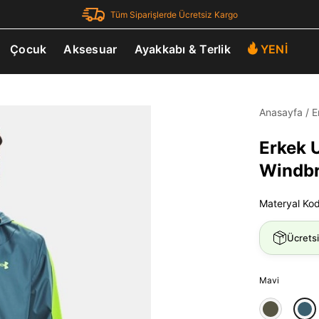
Tüm Siparişlerde Ücretsiz Kargo
Çocuk
Aksesuar
Ayakkabı & Terlik
YENİ
Anasayfa
/
E
Erkek 
Windbr
Materyal Ko
Ücrets
Mavi