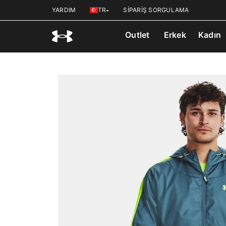
YARDIM
TR
SİPARİŞ SORGULAMA
Outlet
Erkek
Kadın