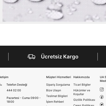
Ücretsiz Kargo
İletişim
Müşteri Hizmetleri
Hakkımızda
UA S
Med
Telefon Desteği
Sipariş Sorgulama
Ticari Bilgiler
444 02 00
Bize Ulaşın
Hükümler ve
Koşullar
Teslimat Bilgileri
Pazartesi - Cuma 09:00 -
Gizlilik Politikası
18:00
İşlem Rehberi
Çerez Politikası