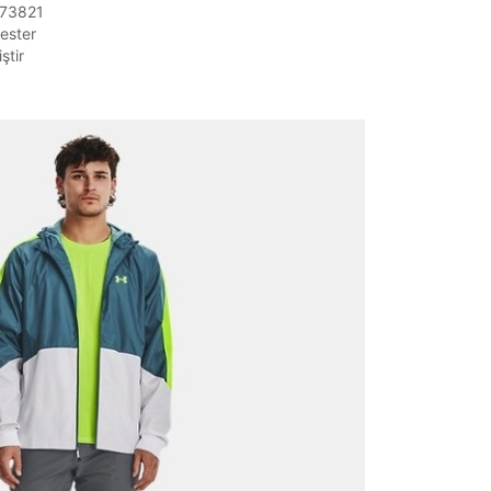
373821
ester
ştir