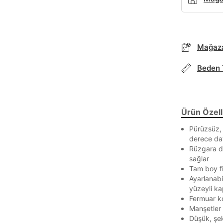
Mağaza
Beden 
Ürün Özelli
Pürüzsüz, 
derece day
Rüzgara da
sağlar
Tam boy fi
Parola Yenileme
Ayarlanabi
yüzeyli k
Parola yenileme isteği için e-posta adresinizi giriniz.
Fermuar ko
Manşetler
E-posta adresi
Düşük, şek