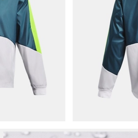
Telefon Numarası*
E-posta Adresi*
Şifre*
göster
En az 8 karakter
Bir küçük harf karakter
Bir rakam
Bir büyük harf
En az 1 özel karakter
Aşağıdakileri okudum ve kabul ediyorum:
Kişisel verileriniz
Aydınlatma Metni
,
Hüküm ve Koşullar
uyarınca işlenecektir. Kişisel verilerimin Doğuş
Perakende Satış Giyim ve Aksesuar Ticaret A.Ş.