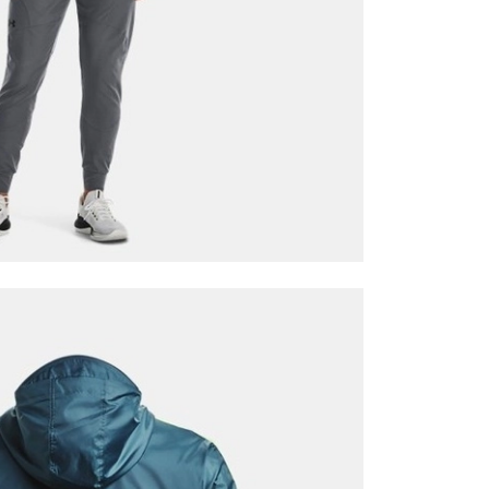
it
Mağazada Bul
z.