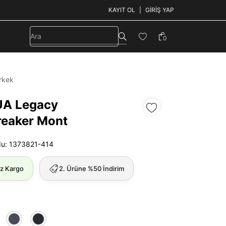
KAYIT OL
GIRIŞ YAP
0
rkek
UA Legacy
eaker Mont
du: 1373821-414
iz Kargo
2. Ürüne %50 İndirim