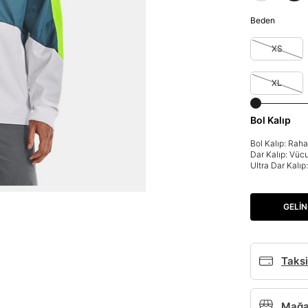
Beden
XS
XL
Bol Kalıp
Bol Kalıp: Rah
Dar Kalıp: Vüc
Ultra Dar Kalı
GELIN
Taksi
Mağaz