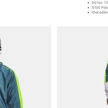
Stil No: 1
%100 Poly
İthal edilmi
Parolayı Yenile
Giriş Sayfasına Dön
Zaten hesabın var mı? Giriş yap
Giriş Yap
Daha hızlı ödeme.
Hızlı sipariş takibi.