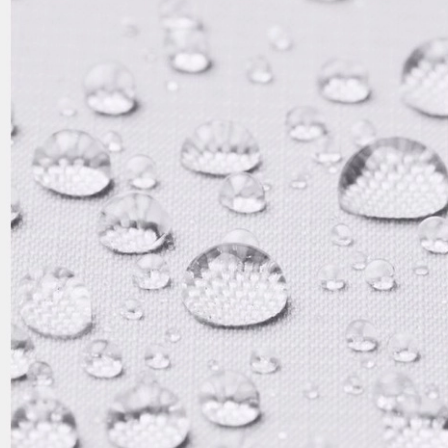
tarafından ticari elektronik ileti gönderilmesi amacıyla
işlenmesini kabul ediyorum.
Sms
E-mail
Çağrı Merkezi / Arama
Kişisel verilerimin Doğuş Perakende Satış Giyim ve
Aksesuar Ticaret A.Ş. bünyesinde yer alan
markalara ait ürünlerin bana özel pazarlanması ve
Doğuş Grubu şirketlerinde bulunan pazarlama
verilerimin kişiselleştirilmiş reklamcılık faaliyeti
amacıyla işlenmesini kabul ediyorum.
Kimlik, iletişim ve müşteri işlem verilerimin alınan
internet sitesi altyapı hizmetlerinin sunucularının yurt
dışında bulunması sebebiyle yurt dışında mukim
Amazon Inc. ve Google LLC. ile paylaşılmasını kabul
ediyorum.
Üye Ol