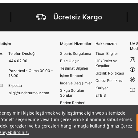
En az 1 özel karakter
Ücretsiz Kargo
Aşağıdakileri okudum ve kabul ediyorum:
Kişisel verileriniz
Aydınlatma Metni
,
Hüküm ve Koşullar
uyarınca işlenecektir. Kişisel verilerimin Doğuş
Perakende Satış Giyim ve Aksesuar Ticaret A.Ş.
İletişim
Müşteri Hizmetleri
Hakkımızda
UA S
tarafından ticari elektronik ileti gönderilmesi amacıyla
Med
işlenmesini kabul ediyorum.
Telefon Desteği
Sipariş Sorgulama
Ticari Bilgiler
Sms
444 02 00
Bize Ulaşın
Hükümler ve
Koşullar
E-mail
Teslimat Bilgileri
Pazartesi - Cuma 09:00 -
Gizlilik Politikası
18:00
İşlem Rehberi
Çağrı Merkezi / Arama
Çerez Politikası
İade ve Değişimler
Kişisel verilerimin Doğuş Perakende Satış Giyim ve
E-posta
Kariyer
Aksesuar Ticaret A.Ş. bünyesinde yer alan
Sıkça Sorulan
bilgi@underarmour.com
markalara ait ürünlerin bana özel pazarlanması ve
Sorular
ETBİS
Doğuş Grubu şirketlerinde bulunan pazarlama
Beden Rehberi
verilerimin kişiselleştirilmiş reklamcılık faaliyeti
Site Haritası
amacıyla işlenmesini kabul ediyorum.
 deneyimini kişiselleştirmek ve iyileştirmek için web sitemizde
a Kollu T-shirt
Mağazalar
eri Yönet” seçeneğine veya tüm çerezlerin kullanımını kabul etmek
GELINCE HABER VER
Kimlik, iletişim ve müşteri işlem verilerimin alınan
Armour Club
izdeki çerezleri ve bu çerezleri hangi amaçla kullandığımızı Çerez
internet sitesi altyapı hizmetlerinin sunucularının yurt
dışında bulunması sebebiyle yurt dışında mukim
leyebilirsiniz.
Amazon Inc. ve Google LLC. ile paylaşılmasını kabul