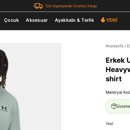
Tüm Siparişlerde Ücretsiz Kargo
Çocuk
Aksesuar
Ayakkabı & Terlik
YENİ
Anasayfa
/
E
Erkek
Heavyw
shirt
Materyal Ko
Ücrets
Yeşil