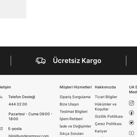
Telefon Numarası*
E-posta Adresi*
Şifre*
Ücretsiz Kargo
göster
En az 8 karakter
Bir küçük harf karakter
Bir rakam
Bir büyük harf
İletişim
Müşteri Hizmetleri
Hakkımızda
UA S
En az 1 özel karakter
Med
Telefon Desteği
Sipariş Sorgulama
Ticari Bilgiler
444 02 00
Bize Ulaşın
Hükümler ve
Koşullar
Aşağıdakileri okudum ve kabul ediyorum:
Teslimat Bilgileri
Pazartesi - Cuma 09:00 -
Gizlilik Politikası
Kişisel verileriniz
Aydınlatma Metni
,
Hüküm ve Koşullar
18:00
İşlem Rehberi
Çerez Politikası
uyarınca işlenecektir. Kişisel verilerimin Doğuş
İade ve Değişimler
E-posta
Perakende Satış Giyim ve Aksesuar Ticaret A.Ş.
Kariyer
Sıkça Sorulan
tarafından ticari elektronik ileti gönderilmesi amacıyla
bilgi@underarmour.com