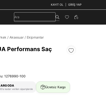
KAYIT OL
GIRIŞ YAP
0
rkek
/
Aksesuar
/
Ekipmanlar
UA Performans Saç
du: 1276990-100
KARGODA
Ücretsiz Kargo
0'a kadar verilen siparişlerde