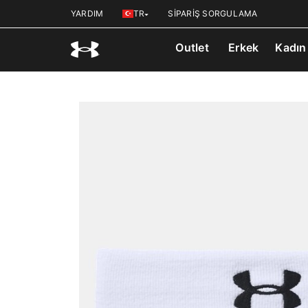
YARDIM
TR
SİPARİŞ SORGULAMA
Outlet
Erkek
Kadın