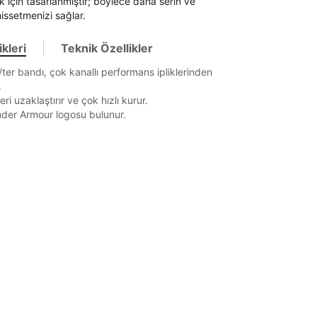
 için tasarlanmıştır; böylece daha serin ve
issetmenizi sağlar.
it
kleri
Teknik Özellikler
ter bandı, çok kanallı performans ipliklerinden
Mağazada Bul
.
z.
i uzaklaştırır ve çok hızlı kurur.
nder Armour logosu bulunur.