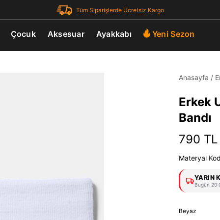
Tüm Siparişlerde Ücretsiz Kargo
Çocuk
Aksesuar
Ayakkabı
Yeni Sezon
Anasayfa
/
E
Erkek 
Bandı
790 TL
Materyal Ko
YARIN 
Bugün 20:0
Beyaz