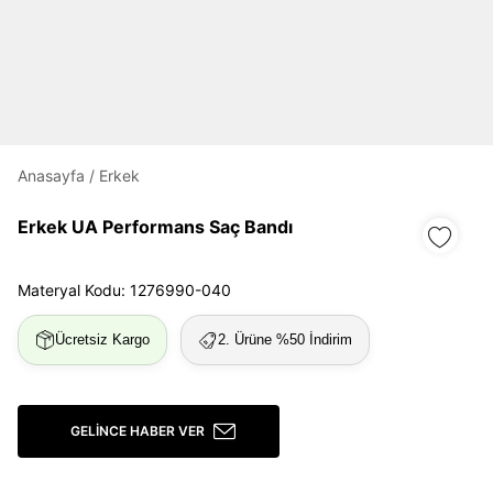
Daha hızlı ödeme.
Hızlı sipariş takibi.
Kolay iade ve değişim.
Giriş Yap
Kayıt Ol
Anasayfa
/
Erkek
Erkek UA Performans Saç Bandı
E-posta
Materyal Kodu: 1276990-040
Şifre
göster
Ücretsiz Kargo
2. Ürüne %50 İndirim
Şifremi Unuttum
Beni Hatırla
GELINCE HABER VER
Giriş Yap
Ad*