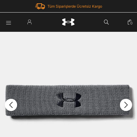
Tüm Siparişlerde Ücretsiz Kargo
Parola Yenileme
0
Giriş Yap
Parola yenileme isteği için e-posta adresinizi giriniz.
E-posta adresi
E-posta Adresi *
Şifre *
Parolayı Yenile
göster
Giriş Sayfasına Dön
Şifremi Unuttum
Zaten hesabın var mı? Giriş yap
Giriş Yap
Kayıt Ol
Under Armour'da yeni misiniz?
Üye Olmadan Devam Et