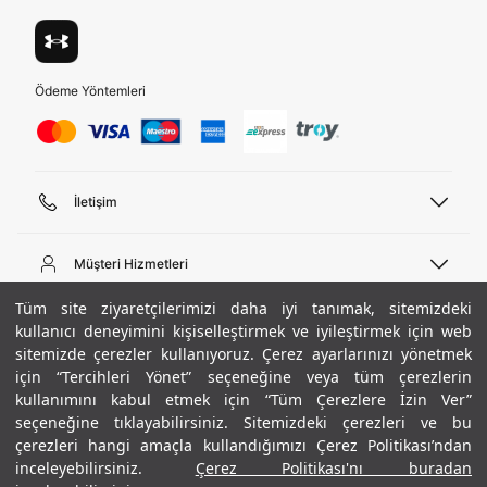
ediyorum.
Üye Ol
Birleşik Krallık
Türkiye
Ödeme Yöntemleri
Tümünü Gör
İletişim
Telefon Desteği
444 02 00
Müşteri Hizmetleri
Pazartesi - Cuma 09:00 - 18:00
E-posta
Sipariş Sorgulama
Tüm site ziyaretçilerimizi daha iyi tanımak, sitemizdeki
bilgi@underarmour.com
Hakkımızda
Bize Ulaşın
kullanıcı deneyimini kişiselleştirmek ve iyileştirmek için web
sitemizde çerezler kullanıyoruz. Çerez ayarlarınızı yönetmek
Teslimat Bilgileri
Ticari Bilgiler
için “Tercihleri Yönet” seçeneğine veya tüm çerezlerin
İşlem Rehberi
UA Sosyal Medya
Hükümler ve Koşullar
kullanımını kabul etmek için “Tüm Çerezlere İzin Ver”
İade ve Değişimler
Gizlilik Politikası
seçeneğine tıklayabilirsiniz. Sitemizdeki çerezleri ve bu
Instagram
Sıkça Sorulan Sorular
Çerez Politikası
çerezleri hangi amaçla kullandığımızı Çerez Politikası’ndan
Popüler Kategoriler
Facebook
Beden Rehberi
inceleyebilirsiniz.
Çerez Politikası'nı buradan
Kariyer
Twitter
Site Haritası