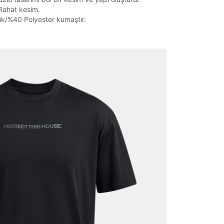
 Rahat kesim.
/%40 Polyester kumaştır.
it
Mağazada Bul
z.