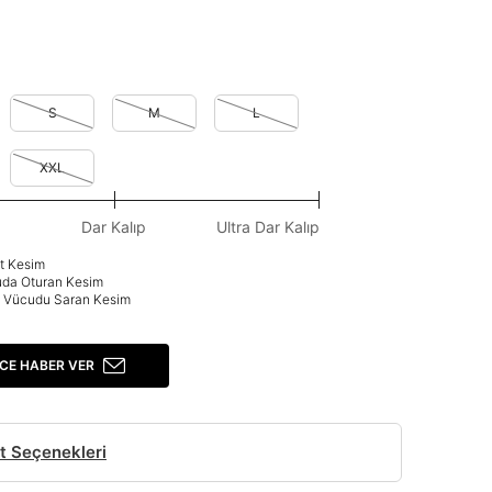
S
M
L
XXL
Dar Kalıp
Ultra Dar Kalıp
at Kesim
uda Oturan Kesim
p: Vücudu Saran Kesim
CE HABER VER
t Seçenekleri