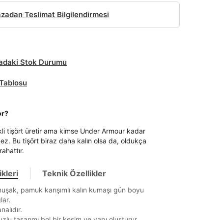
adan Teslimat Bilgilendirmesi
daki Stok Durumu
Tablosu
or?
kli tişört üretir ama kimse Under Armour kadar
mez. Bu tişört biraz daha kalın olsa da, oldukça
ahattır.
kleri
Teknik Özellikler
uşak, pamuk karışımlı kalın kumaşı gün boyu
lar.
nalıdır.
lu tasarımı bol bir kesim ve yapı oluşturur.