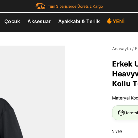
Tüm Siparişlerde Ücretsiz Kargo
Çocuk
Aksesuar
Ayakkabı & Terlik
YENİ
Anasayfa
/
E
Erkek 
Heavyw
Kollu T
Materyal Ko
Ücrets
Siyah