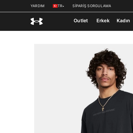
YARDIM
TR
SİPARİŞ SORGULAMA
Outlet
Erkek
Kadın