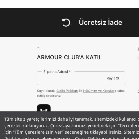
Ücretsiz İade
ARMOUR CLUB'A KATIL
E-posta Adresi *
Kayıt Ol
Kayıt olarak,
Gizlilik Politikası
ile
Hükümler ve Koşullar
'ı kabul
etmiş sayılırsınız.
Tüm site ziyaretçilerimizi daha iyi tanımak, sitemizdeki kullanıcı
Erkek UA PTH Pack Heavyweight Over
çerezler kullanıyoruz. Çerez ayarlarınızı yönetmek için “Tercihl
Ödeme Yöntemleri
için “Tüm Çerezlere İzin Ver” seçeneğine tıklayabilirsiniz. Sitem
Politikası’ndan inceleyebilirsiniz.
Çerez Politikası'nı buradan ince