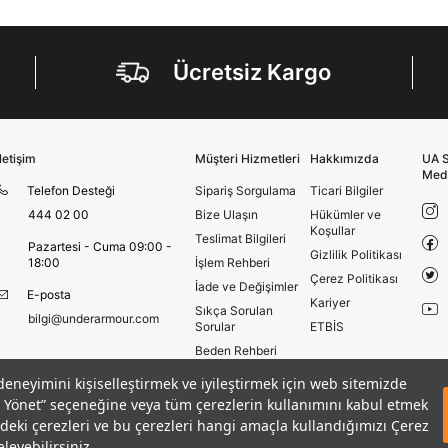
Amazon Inc. ve Google LLC. ile paylaşılmasını kabul
ediyorum.
Üye Ol
Ücretsiz Kargo
İletişim
Müşteri Hizmetleri
Hakkımızda
UA S
Med
Telefon Desteği
Sipariş Sorgulama
Ticari Bilgiler
444 02 00
Bize Ulaşın
Hükümler ve
Koşullar
Teslimat Bilgileri
Pazartesi - Cuma 09:00 -
Gizlilik Politikası
18:00
İşlem Rehberi
Çerez Politikası
İade ve Değişimler
E-posta
Kariyer
Sıkça Sorulan
bilgi@underarmour.com
Sorular
ETBİS
Beden Rehberi
Site Haritası
 deneyimini kişiselleştirmek ve iyileştirmek için web sitemizde
sized Kısa Kollu T-shirt
Mağazalar
eri Yönet” seçeneğine veya tüm çerezlerin kullanımını kabul etmek
GELINCE HABER VER
Armour Club
izdeki çerezleri ve bu çerezleri hangi amaçla kullandığımızı Çerez
leyebilirsiniz.