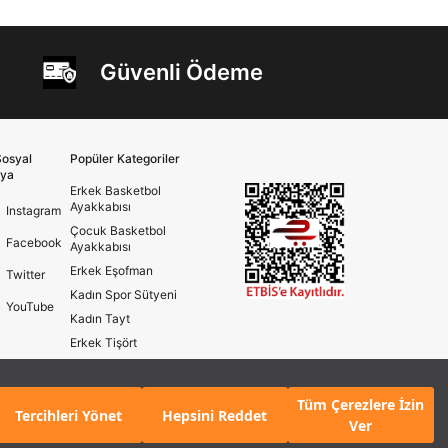
Güvenli Ödeme
osyal
Popüler Kategoriler
ya
Erkek Basketbol
Ayakkabısı
Instagram
Çocuk Basketbol
Facebook
Ayakkabısı
Erkek Eşofman
Twitter
Kadın Spor Sütyeni
YouTube
Kadın Tayt
Erkek Tişört
Erkek Koşu Ayakkabısı
Kadın Koşu Ayakkabısı
Tüm Çerezlere İzin
Tercihleri Yönet
Hepsini Reddet
Ver