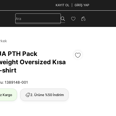
KAYIT OL
GIRIŞ YAP
0
rkek
UA PTH Pack
eight Oversized Kısa
-shirt
du: 1389148-001
iz Kargo
2. Ürüne %50 İndirim