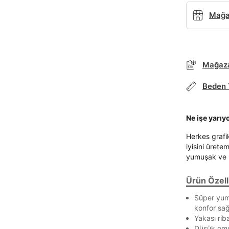
Mağaz
Mağaza
Parola Yenileme
Beden 
Parola yenileme isteği için e-posta adresinizi giriniz.
E-posta adresi
Ne işe yarıy
Herkes grafi
iyisini ürete
yumuşak ve r
Parolayı Yenile
Ürün Özelli
Giriş Sayfasına Dön
Süper yum
konfor sağ
Yakası riba
Zaten hesabın var mı? Giriş yap
Düşük omuz