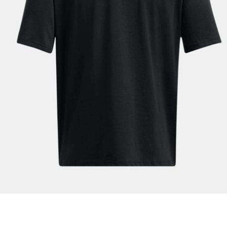
En az 1 özel karakter
Aşağıdakileri okudum ve kabul ediyorum:
Kişisel verileriniz
Aydınlatma Metni
,
Hüküm ve Koşullar
uyarınca işlenecektir. Kişisel verilerimin Doğuş
Perakende Satış Giyim ve Aksesuar Ticaret A.Ş.
tarafından ticari elektronik ileti gönderilmesi amacıyla
işlenmesini kabul ediyorum.
Sms
E-mail
Çağrı Merkezi / Arama
Kişisel verilerimin Doğuş Perakende Satış Giyim ve
Aksesuar Ticaret A.Ş. bünyesinde yer alan
markalara ait ürünlerin bana özel pazarlanması ve
Doğuş Grubu şirketlerinde bulunan pazarlama
verilerimin kişiselleştirilmiş reklamcılık faaliyeti
amacıyla işlenmesini kabul ediyorum.
Kimlik, iletişim ve müşteri işlem verilerimin alınan
internet sitesi altyapı hizmetlerinin sunucularının yurt
dışında bulunması sebebiyle yurt dışında mukim