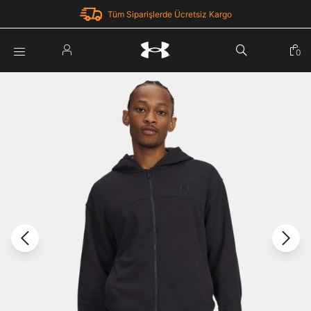
Tüm Siparişlerde Ücretsiz Kargo
Parola Yenileme
0
Giriş Yap
Parola yenileme isteği için e-posta adresinizi giriniz.
E-posta adresi
E-posta Adresi *
Şifre *
Parolayı Yenile
göster
Giriş Sayfasına Dön
Şifremi Unuttum
Zaten hesabın var mı? Giriş yap
Giriş Yap
Kayıt Ol
Under Armour'da yeni misiniz?
Üye Olmadan Devam Et