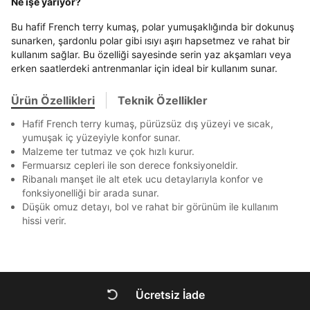
Ne işe yarıyor?
En az 8 karakter
Bir küçük harf karakter
Akbank
Axess
4
SMS Onay Kodu
SMS Onay Kodu
Bir rakam
Bir büyük harf
Beden Seçin
Ürün stoklara geldiğinde
mail adresinize
Bu hafif French terry kumaş, polar yumuşaklığında bir dokunuş
En az 1 özel karakter
Ziraat Bankası
Ziraat Bankası
4
sunarken, şardonlu polar gibi ısıyı aşırı hapsetmez ve rahat bir
bildirim göndereceğiz.
Sipariş Numaranız *
Bilgilerinizi güncellemek için lütfen telefonunuza SMS
Bilgilerinizi güncellemek için lütfen telefonunuza SMS
Kapat
Kapat
kullanım sağlar. Bu özelliği sayesinde serin yaz akşamları veya
QNB
QNB
4
ile gelen kodu girerek telefon numaranızı doğrulayın.
ile gelen kodu girerek telefon numaranızı doğrulayın.
Mağazada Bul
erken saatlerdeki antrenmanlar için ideal bir kullanım sunar.
Aşağıdakileri okudum ve kabul ediyorum:
AnadoluBank
World
3
Kapat
Kişisel verileriniz
Aydınlatma Metni
,
Hüküm ve Koşullar
Ürün Özellikleri
Teknik Özellikler
Sorgula
uyarınca işlenecektir. Kişisel verilerimin Doğuş
Perakende Satış Giyim ve Aksesuar Ticaret A.Ş.
Hafif French terry kumaş, pürüzsüz dış yüzeyi ve sıcak,
tarafından ticari elektronik ileti gönderilmesi amacıyla
GÖNDER
GÖNDER
yumuşak iç yüzeyiyle konfor sunar.
işlenmesini kabul ediyorum.
Kapat
Malzeme ter tutmaz ve çok hızlı kurur.
Sms
Fermuarsız cepleri ile son derece fonksiyoneldir.
Ribanalı manşet ile alt etek ucu detaylarıyla konfor ve
E-mail
fonksiyonelliği bir arada sunar.
Çağrı Merkezi / Arama
Düşük omuz detayı, bol ve rahat bir görünüm ile kullanım
Kişisel verilerimin Doğuş Perakende Satış Giyim ve
hissi verir.
Aksesuar Ticaret A.Ş. bünyesinde yer alan
markalara ait ürünlerin bana özel pazarlanması ve
Kapat
Doğuş Grubu şirketlerinde bulunan pazarlama
verilerimin kişiselleştirilmiş reklamcılık faaliyeti
amacıyla işlenmesini kabul ediyorum.
Ücretsiz İade
Kimlik, iletişim ve müşteri işlem verilerimin alınan
DOĞRU UNDER
internet sitesi altyapı hizmetlerinin sunucularının yurt