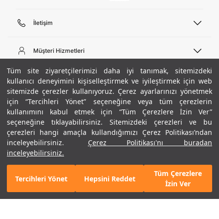
İletişim
Telefon Desteği
444 02 00
Müşteri Hizmetleri
Pazartesi - Cuma 09:00 - 18:00
E-posta
Sipariş Sorgulama
Tüm site ziyaretçilerimizi daha iyi tanımak, sitemizdeki
bilgi@underarmour.com
Hakkımızda
Bize Ulaşın
kullanıcı deneyimini kişiselleştirmek ve iyileştirmek için web
sitemizde çerezler kullanıyoruz. Çerez ayarlarınızı yönetmek
Teslimat Bilgileri
Ticari Bilgiler
için “Tercihleri Yönet” seçeneğine veya tüm çerezlerin
İşlem Rehberi
UA Sosyal Medya
Hükümler ve Koşullar
kullanımını kabul etmek için “Tüm Çerezlere İzin Ver”
İade ve Değişimler
Gizlilik Politikası
seçeneğine tıklayabilirsiniz. Sitemizdeki çerezleri ve bu
Instagram
Sıkça Sorulan Sorular
Çerez Politikası
çerezleri hangi amaçla kullandığımızı Çerez Politikası’ndan
Popüler Kategoriler
Facebook
Beden Rehberi
inceleyebilirsiniz.
Çerez Politikası'nı buradan
Kariyer
Twitter
Site Haritası
Erkek Basketbol Ayakkabısı
inceleyebilirsiniz.
Beden Seçimi
XS
ETBİS
YouTube
Mağazalar
Çocuk Basketbol Ayakkabısı
Tüm Çerezlere
Armour Club
Erkek Eşofman
Tercihleri Yönet
Hepsini Reddet
SEPETE EKLE
4.990 TL
İzin Ver
Kadın Spor Sütyeni
Kadın Tayt
Erkek Tişört