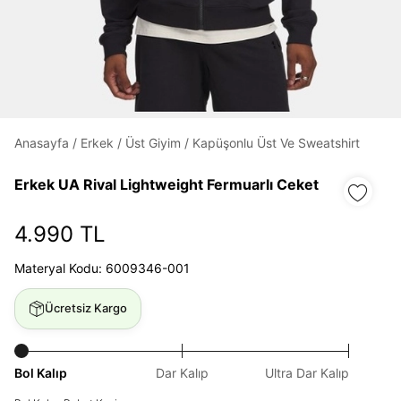
Daha hızlı ödeme.
Hızlı sipariş takibi.
Kolay iade ve değişim.
Anasayfa
/
Erkek
/
Üst Giyim
/
Kapüşonlu Üst Ve Sweatshirt
Giriş Yap
Kayıt Ol
Erkek UA Rival Lightweight Fermuarlı Ceket
4.990 TL
E-posta
Materyal Kodu: 6009346-001
Şifre
Ücretsiz Kargo
göster
Şifremi Unuttum
Beni Hatırla
Bol Kalıp
Dar Kalıp
Ultra Dar Kalıp