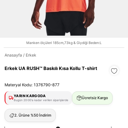
Daha hızlı ödeme.
Hızlı sipariş takibi.
Manken ölçüleri 185cm,73kg & Giydiği Beden:L
Kolay iade ve değişim.
Anasayfa
/
Erkek
Giriş Yap
Kayıt Ol
Erkek UA RUSH™ Baskılı Kısa Kollu T-shirt
E-posta
Materyal Kodu: 1376790-877
YARIN KARGODA
Ücretsiz Kargo
Bugün 20:00'a kadar verilen siparişlerde
Şifre
göster
2. Ürüne %50 İndirim
Şifremi Unuttum
Beni Hatırla