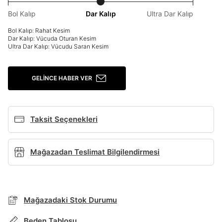
Bol Kalıp
Dar Kalıp
Ultra Dar Kalıp
Giriş Yap
Bol Kalıp: Rahat Kesim
Ad*
Dar Kalıp: Vücuda Oturan Kesim
Ultra Dar Kalıp: Vücudu Saran Kesim
GELINCE HABER VER
Soyad*
Taksit Seçenekleri
Telefon Numarası*
Mağazadan Teslimat Bilgilendirmesi
E-posta Adresi*
BEDEN TABLOSU
Şifre*
Mağazadaki Stok Durumu
TAKSİT SEÇENEKLERİ
göster
Mağazada Bul
Beden Tablosu