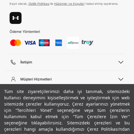
Kayıt olarak,
Gizlilik Politikası
ile
Hükümler ve Koşullar
'ı kabul etmiş sayılırsınız.
Ödeme Yöntemleri
İletişim
Telefon Desteği
444 02 00
Müşteri Hizmetleri
Pazartesi - Cuma 09:00 - 18:00
E-posta
Sipariş Sorgulama
Tüm site ziyaretçilerimizi daha iyi tanımak, sitemizdeki
bilgi@underarmour.com
Hakkımızda
Bize Ulaşın
kullanıcı deneyimini kişiselleştirmek ve iyileştirmek için web
sitemizde çerezler kullanıyoruz. Çerez ayarlarınızı yönetmek
Teslimat Bilgileri
Ticari Bilgiler
için “Tercihleri Yönet” seçeneğine veya tüm çerezlerin
İşlem Rehberi
UA Sosyal Medya
Hükümler ve Koşullar
kullanımını kabul etmek için “Tüm Çerezlere İzin Ver”
İade ve Değişimler
Gizlilik Politikası
seçeneğine tıklayabilirsiniz. Sitemizdeki çerezleri ve bu
Instagram
Sıkça Sorulan Sorular
Çerez Politikası
çerezleri hangi amaçla kullandığımızı Çerez Politikası’ndan
Popüler Kategoriler
Facebook
Beden Rehberi