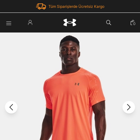
Tüm Siparişlerde Ücretsiz Kargo
Parola Yenileme
0
Giriş Yap
Parola yenileme isteği için e-posta adresinizi giriniz.
E-posta adresi
E-posta Adresi *
Şifre *
Parolayı Yenile
göster
Giriş Sayfasına Dön
Şifremi Unuttum
Zaten hesabın var mı? Giriş yap
Giriş Yap
Kayıt Ol
Under Armour'da yeni misiniz?
Üye Olmadan Devam Et