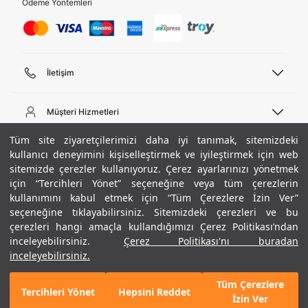
Ödeme Yöntemleri
İletişim
Telefon Desteği
444 02 00
Müşteri Hizmetleri
Pazartesi - Cuma 09:00 - 18:00
E-posta
Sipariş Sorgulama
Tüm site ziyaretçilerimizi daha iyi tanımak, sitemizdeki
bilgi@underarmour.com
Hakkımızda
Bize Ulaşın
kullanıcı deneyimini kişiselleştirmek ve iyileştirmek için web
sitemizde çerezler kullanıyoruz. Çerez ayarlarınızı yönetmek
Teslimat Bilgileri
Ticari Bilgiler
için “Tercihleri Yönet” seçeneğine veya tüm çerezlerin
İşlem Rehberi
UA Sosyal Medya
Hükümler ve Koşullar
kullanımını kabul etmek için “Tüm Çerezlere İzin Ver”
İade ve Değişimler
Gizlilik Politikası
seçeneğine tıklayabilirsiniz. Sitemizdeki çerezleri ve bu
Instagram
Sıkça Sorulan Sorular
Çerez Politikası
çerezleri hangi amaçla kullandığımızı Çerez Politikası’ndan
Popüler Kategoriler
Facebook
Beden Rehberi
inceleyebilirsiniz.
Çerez Politikası'nı buradan
Kariyer
Twitter
Site Haritası
Erkek Basketbol Ayakkabısı
inceleyebilirsiniz.
+ 4 Renk
ETBİS
YouTube
Mağazalar
Çocuk Basketbol Ayakkabısı
Tüm Çerezlere
Armour Club
Erkek Eşofman
Tercihleri Yönet
Hepsini Reddet
GELINCE HABER VER
İzin Ver
Kadın Spor Sütyeni