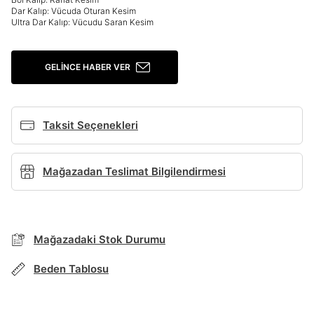
Dar Kalıp: Vücuda Oturan Kesim
Giriş Yap
Ultra Dar Kalıp: Vücudu Saran Kesim
Ad*
GELINCE HABER VER
Soyad*
Taksit Seçenekleri
Telefon Numarası*
Mağazadan Teslimat Bilgilendirmesi
BEDEN TABLOSU
E-posta Adresi*
Mağazadaki Stok Durumu
TAKSİT SEÇENEKLERİ
Beden Tablosu
Şifre*
Mağazada Bul
göster
Banka
Kart
Taksit
Siparişinizin durumu hakkında bilgi alabilmek için
Term Of Use
ipsum
sn
sn
aşağıdaki bilgileri giriniz.