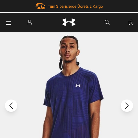
Tüm Siparişlerde Ücretsiz Kargo
Parola Yenileme
0
Giriş Yap
Parola yenileme isteği için e-posta adresinizi giriniz.
E-posta adresi
E-posta Adresi *
Şifre *
Parolayı Yenile
göster
Giriş Sayfasına Dön
Şifremi Unuttum
Zaten hesabın var mı? Giriş yap
Giriş Yap
Kayıt Ol
Under Armour'da yeni misiniz?
Üye Olmadan Devam Et