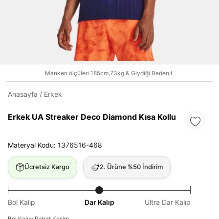
Daha hızlı ödeme.
Hızlı sipariş takibi.
Manken ölçüleri 185cm,73kg & Giydiği Beden:L
Kolay iade ve değişim.
Anasayfa
/
Erkek
Giriş Yap
Kayıt Ol
Erkek UA Streaker Deco Diamond Kısa Kollu
E-posta
Materyal Kodu: 1376516-468
Ücretsiz Kargo
2. Ürüne %50 İndirim
Şifre
göster
Bol Kalıp
Dar Kalıp
Ultra Dar Kalıp
Şifremi Unuttum
Beni Hatırla
Bol Kalıp: Rahat Kesim