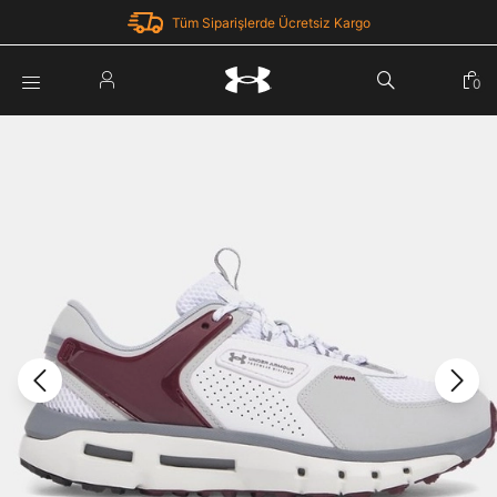
Tüm Siparişlerde Ücretsiz Kargo
Parola Yenileme
0
Giriş Yap
Parola yenileme isteği için e-posta adresinizi giriniz.
E-posta adresi
E-posta Adresi *
Şifre *
Parolayı Yenile
göster
Giriş Sayfasına Dön
Şifremi Unuttum
Zaten hesabın var mı? Giriş yap
Giriş Yap
Kayıt Ol
Under Armour'da yeni misiniz?
Üye Olmadan Devam Et