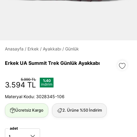
Daha hızlı ödeme.
Hızlı sipariş takibi.
Kolay iade ve değişim.
Anasayfa
/
Erkek
/
Ayakkabı
/
Günlük
Giriş Yap
Kayıt Ol
Erkek UA Summit Trek Günlük Ayakkabı
E-posta
5.990 TL
%40
3.594 TL
indirim
Materyal Kodu: 3028345-106
Şifre
göster
Ücretsiz Kargo
2. Ürüne %50 İndirim
Şifremi Unuttum
Beni Hatırla
adet
1