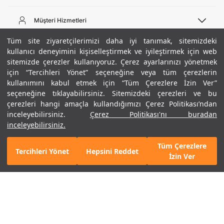
Telefon Desteği
444 02 00
Müşteri Hizmetleri
Pazartesi - Cuma 09:00 - 18:00
E-posta
Sipariş Sorgulama
Tüm site ziyaretçilerimizi daha iyi tanımak, sitemizdeki
bilgi@underarmour.com
Hakkımızda
Bize Ulaşın
kullanıcı deneyimini kişiselleştirmek ve iyileştirmek için web
sitemizde çerezler kullanıyoruz. Çerez ayarlarınızı yönetmek
Teslimat Bilgileri
Ticari Bilgiler
için “Tercihleri Yönet” seçeneğine veya tüm çerezlerin
İşlem Rehberi
UA Sosyal Medya
Hükümler ve Koşullar
kullanımını kabul etmek için “Tüm Çerezlere İzin Ver”
İade ve Değişimler
Gizlilik Politikası
seçeneğine tıklayabilirsiniz. Sitemizdeki çerezleri ve bu
Instagram
Sıkça Sorulan Sorular
Çerez Politikası
çerezleri hangi amaçla kullandığımızı Çerez Politikası’ndan
Popüler Kategoriler
Facebook
Beden Rehberi
inceleyebilirsiniz.
Çerez Politikası'nı buradan
Kariyer
Twitter
Site Haritası
Erkek Basketbol Ayakkabısı
inceleyebilirsiniz.
+ 8 Renk
ETBİS
YouTube
Mağazalar
Çocuk Basketbol Ayakkabısı
Tüm Çerezlere
Armour Club
Erkek Eşofman
Tercihleri Yönet
Hepsini Reddet
5.990 TL
%40
SEPETE EKLE
İzin Ver
indirim
3.594 TL
Kadın Spor Sütyeni
Kadın Tayt
Erkek Tişört
Erkek Koşu Ayakkabısı
©2021 Under Armour, Inc.
Kadın Koşu Ayakkabısı
Gizlilik Politikası
/
Çerez Politikası
/
Hüküm ve Koşullar
Çerezleri Yönet