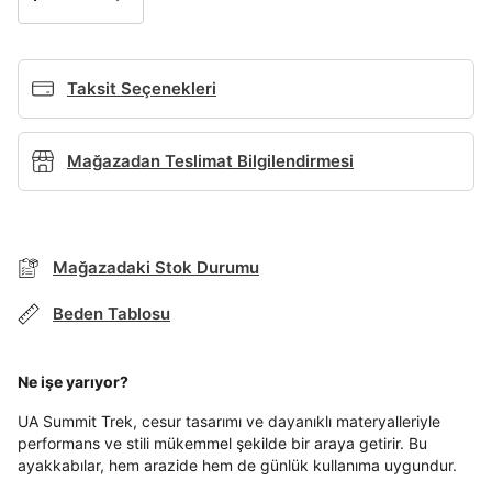
Giriş Yap
Ad*
Taksit Seçenekleri
Soyad*
Mağazadan Teslimat Bilgilendirmesi
Telefon Numarası*
BEDEN TABLOSU
Mağazadaki Stok Durumu
E-posta Adresi*
Beden Tablosu
TAKSİT SEÇENEKLERİ
Mağazada Bul
Ne işe yarıyor?
Banka
Kart
Taksit
Şifre*
Siparişinizin durumu hakkında bilgi alabilmek için
Term Of Use
ipsum
sn
sn
aşağıdaki bilgileri giriniz.
UA Summit Trek, cesur tasarımı ve dayanıklı materyalleriyle
göster
Stok Bildirimi
İşbankası
Maximum
6
performans ve stili mükemmel şekilde bir araya getirir. Bu
E-posta Adresi *
ayakkabılar, hem arazide hem de günlük kullanıma uygundur.
Akbank
Axess
4
SMS Onay Kodu
SMS Onay Kodu
En az 8 karakter
Bir küçük harf karakter
Beden Seçin