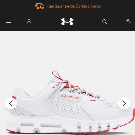
Tüm Siparişlerde Ücretsiz Kargo
Parola Yenileme
0
Giriş Yap
Parola yenileme isteği için e-posta adresinizi giriniz.
E-posta adresi
E-posta Adresi *
Şifre *
Parolayı Yenile
göster
Giriş Sayfasına Dön
Şifremi Unuttum
Zaten hesabın var mı? Giriş yap
Giriş Yap
Kayıt Ol
Under Armour'da yeni misiniz?
Üye Olmadan Devam Et