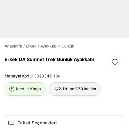
Daha hızlı ödeme.
Hızlı sipariş takibi.
Kolay iade ve değişim.
Anasayfa
/
Erkek
/
Ayakkabı
/
Günlük
Giriş Yap
Kayıt Ol
Erkek UA Summit Trek Günlük Ayakkabı
E-posta
Materyal Kodu: 3028345-104
Ücretsiz Kargo
2. Ürüne %50 İndirim
Şifre
göster
Şifremi Unuttum
Beni Hatırla
Taksit Seçenekleri
Giriş Yap