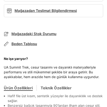
Ad*
Mağazadan Teslimat Bilgilendirmesi
Soyad*
Mağazadaki Stok Durumu
BEDEN TABLOSU
Beden Tablosu
Telefon Numarası*
Ne işe yarıyor?
TAKSİT SEÇENEKLERİ
E-posta Adresi*
Mağazada Bul
UA Summit Trek, cesur tasarımı ve dayanıklı materyalleriyle
performans ve stili mükemmel şekilde bir araya getirir. Bu
Banka
Kart
Taksit
Siparişinizin durumu hakkında bilgi alabilmek için
Term Of Use
ipsum
ayakkabılar, hem arazide hem de günlük kullanıma uygundur.
sn
sn
aşağıdaki bilgileri giriniz.
Stok Bildirimi
Şifre*
İşbankası
Maximum
6
E-posta Adresi *
Ürün Özellikleri
Teknik Özellikler
göster
Akbank
Axess
4
SMS Onay Kodu
SMS Onay Kodu
Beden Seçin
Ürün stoklara geldiğinde
mail adresinize
Hafif file üst kısım, sentetik yüzeyler ile dayanıklılık ve destek
Ziraat Bankası
Ziraat Bankası
4
sağlar.
En az 8 karakter
Bir küçük harf karakter
bildirim göndereceğiz.
Sipariş Numaranız *
Bilgilerinizi güncellemek için lütfen telefonunuza SMS
Bilgilerinizi güncellemek için lütfen telefonunuza SMS
Kapat
Kapat
Benzersiz bağcık tasarımıyla 90'lardan ilham alan cesur stil.
Bir rakam
Bir büyük harf
QNB
QNB
4