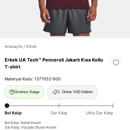
Daha hızlı ödeme.
Hızlı sipariş takibi.
Kolay iade ve değişim.
Anasayfa
/
Erkek
Giriş Yap
Kayıt Ol
Erkek UA Tech™ Pencereli Jakarlı Kısa Kollu
T-shirt
E-posta
Materyal Kodu: 1377052-600
Ücretsiz Kargo
2. Ürüne %50 İndirim
Şifre
göster
Bol Kalıp
Dar Kalıp
Ultra Dar Kalıp
Şifremi Unuttum
Beni Hatırla
Bol Kalıp: Rahat Kesim
Dar Kalıp: Vücuda Oturan Kesim