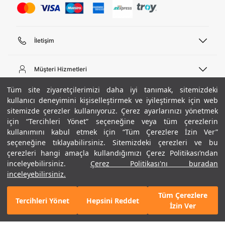
İletişim
Telefon Desteği
444 02 00
Müşteri Hizmetleri
Pazartesi - Cuma 09:00 - 18:00
E-posta
Sipariş Sorgulama
Tüm site ziyaretçilerimizi daha iyi tanımak, sitemizdeki
bilgi@underarmour.com
Hakkımızda
Bize Ulaşın
kullanıcı deneyimini kişiselleştirmek ve iyileştirmek için web
sitemizde çerezler kullanıyoruz. Çerez ayarlarınızı yönetmek
Teslimat Bilgileri
Ticari Bilgiler
için “Tercihleri Yönet” seçeneğine veya tüm çerezlerin
İşlem Rehberi
UA Sosyal Medya
Hükümler ve Koşullar
kullanımını kabul etmek için “Tüm Çerezlere İzin Ver”
İade ve Değişimler
Gizlilik Politikası
seçeneğine tıklayabilirsiniz. Sitemizdeki çerezleri ve bu
Instagram
Sıkça Sorulan Sorular
Çerez Politikası
çerezleri hangi amaçla kullandığımızı Çerez Politikası’ndan
Popüler Kategoriler
Facebook
Beden Rehberi
inceleyebilirsiniz.
Çerez Politikası'nı buradan
Kariyer
Twitter
Site Haritası
Erkek Basketbol Ayakkabısı
inceleyebilirsiniz.
+ 6 Renk
ETBİS
YouTube
Mağazalar
Çocuk Basketbol Ayakkabısı
Tüm Çerezlere
Armour Club
Erkek Eşofman
Tercihleri Yönet
Hepsini Reddet
GELINCE HABER VER
İzin Ver
Kadın Spor Sütyeni
Kadın Tayt