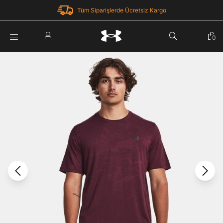
Tüm Siparişlerde Ücretsiz Kargo
Parola Yenileme
0
Giriş Yap
Parola yenileme isteği için e-posta adresinizi giriniz.
E-posta adresi
E-posta Adresi *
Şifre *
Parolayı Yenile
göster
Giriş Sayfasına Dön
Şifremi Unuttum
Zaten hesabın var mı? Giriş yap
Giriş Yap
Kayıt Ol
Under Armour'da yeni misiniz?
Üye Olmadan Devam Et