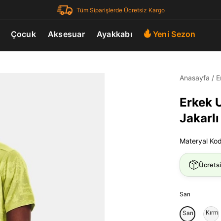
Tüm Siparişlerde Ücretsiz Kargo
Çocuk
Aksesuar
Ayakkabı
Yeni Sezon
Anasayfa
/
E
Erkek 
Jakarlı
Materyal Ko
Ücrets
Sarı
Kırmı
Sarı