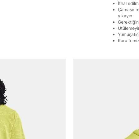
İthal edilmi
E-posta adresi
Çamaşır ma
yıkayın
Gerektiğin
Ütülemeyi
Yumuşatıc
Parolayı Yenile
Kuru temi
Giriş Sayfasına Dön
Zaten hesabın var mı? Giriş yap
Giriş Yap