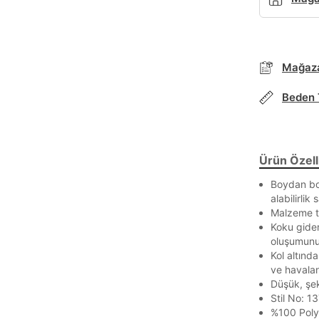
Mağaza
Beden 
Ürün Özelli
Boydan bo
alabilirlik 
Malzeme te
Koku gider
oluşumunu
Kol altınd
Parola Yenileme
ve havalan
Düşük, şek
Parola yenileme isteği için e-posta adresinizi giriniz.
Stil No: 
%100 Poly