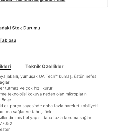
daki Stok Durumu
Tablosu
kleri
Teknik Özellikler
ya jakarlı, yumuşak UA Tech™ kumaş, üstün nefes
sağlar
r tutmaz ve çok hızlı kurur
me teknolojisi kokuya neden olan mikropların
 önler
aki ek parça sayesinde daha fazla hareket kabiliyeti
dırma sağlar ve tahrişi önler
illendirilmiş bel yapısı daha fazla koruma sağlar
1377052
ester