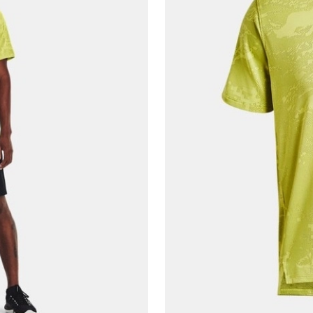
Telefon Numarası*
E-posta Adresi*
Şifre*
göster
En az 8 karakter
Bir küçük harf karakter
Bir rakam
Bir büyük harf
En az 1 özel karakter
Aşağıdakileri okudum ve kabul ediyorum: