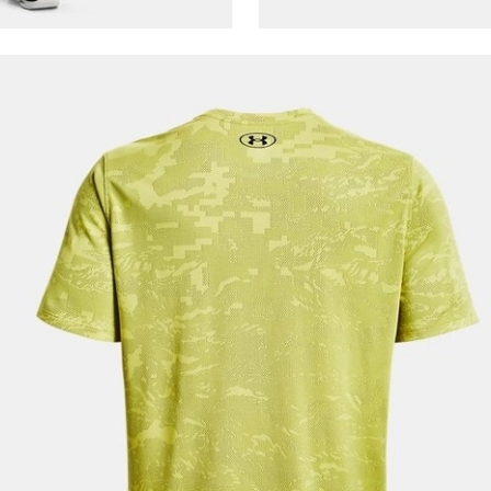
Kişisel verileriniz
Aydınlatma Metni
,
Hüküm ve Koşullar
uyarınca işlenecektir. Kişisel verilerimin Doğuş
Perakende Satış Giyim ve Aksesuar Ticaret A.Ş.
tarafından ticari elektronik ileti gönderilmesi amacıyla
işlenmesini kabul ediyorum.
Sms
E-mail
Çağrı Merkezi / Arama
Kişisel verilerimin Doğuş Perakende Satış Giyim ve
Aksesuar Ticaret A.Ş. bünyesinde yer alan
markalara ait ürünlerin bana özel pazarlanması ve
Doğuş Grubu şirketlerinde bulunan pazarlama
verilerimin kişiselleştirilmiş reklamcılık faaliyeti
amacıyla işlenmesini kabul ediyorum.
Kimlik, iletişim ve müşteri işlem verilerimin alınan
internet sitesi altyapı hizmetlerinin sunucularının yurt
dışında bulunması sebebiyle yurt dışında mukim
Amazon Inc. ve Google LLC. ile paylaşılmasını kabul
ediyorum.
Üye Ol