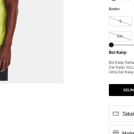
Beden
S
XXL
Bol Kalıp
Bol Kalıp: Rah
Dar Kalıp: Vüc
Ultra Dar Kalı
GELIN
Taksi
Mağaz