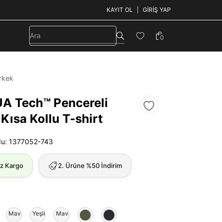
KAYIT OL
GIRIŞ YAP
0
rkek
UA Tech™ Pencereli
 Kısa Kollu T-shirt
du: 1377052-743
iz Kargo
2. Ürüne %50 İndirim
zı
Mavi
Yeşil
Mavi