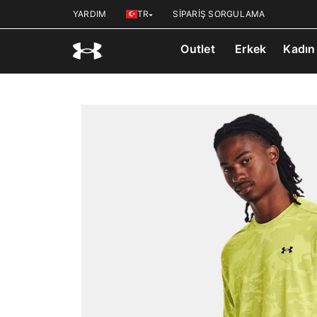
YARDIM
TR
SİPARİŞ SORGULAMA
Outlet
Erkek
Kadın