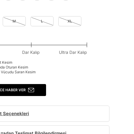
M
L
XL
Dar Kalıp
Ultra Dar Kalıp
at Kesim
uda Oturan Kesim
p: Vücudu Saran Kesim
CE HABER VER
t Seçenekleri
adan Teslimat Bilgilendirmesi