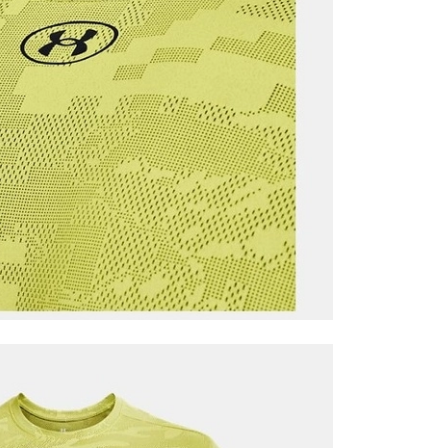
it
Mağazada Bul
z.