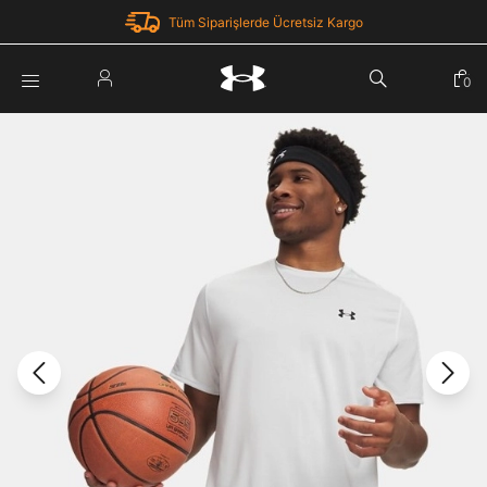
Tüm Siparişlerde Ücretsiz Kargo
Parola Yenileme
0
Giriş Yap
Parola yenileme isteği için e-posta adresinizi giriniz.
E-posta adresi
E-posta Adresi *
Şifre *
Parolayı Yenile
göster
Giriş Sayfasına Dön
Şifremi Unuttum
Zaten hesabın var mı? Giriş yap
Giriş Yap
Kayıt Ol
Under Armour'da yeni misiniz?
Üye Olmadan Devam Et