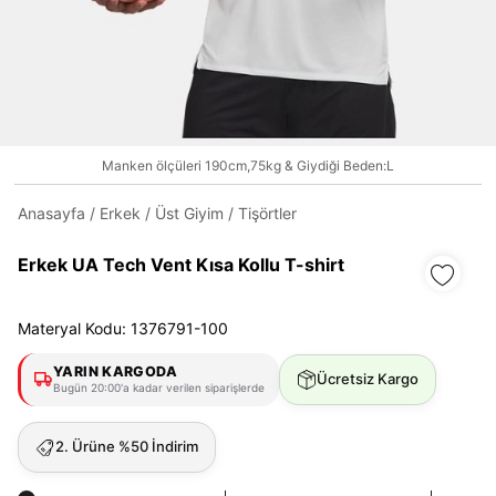
Daha hızlı ödeme.
Hızlı sipariş takibi.
Manken ölçüleri 190cm,75kg & Giydiği Beden:L
Kolay iade ve değişim.
Anasayfa
/
Erkek
/
Üst Giyim
/
Tişörtler
Giriş Yap
Kayıt Ol
Erkek UA Tech Vent Kısa Kollu T-shirt
E-posta
Materyal Kodu: 1376791-100
YARIN KARGODA
Ücretsiz Kargo
Şifre
Bugün 20:00'a kadar verilen siparişlerde
göster
2. Ürüne %50 İndirim
Şifremi Unuttum
Beni Hatırla