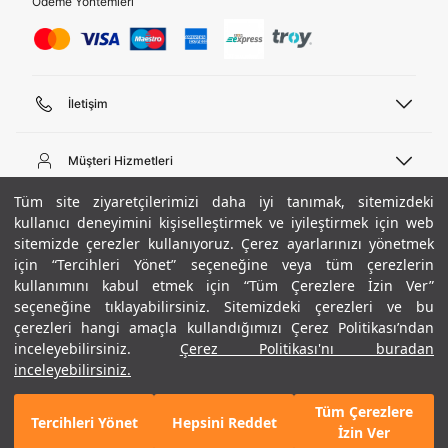
Ödeme Yöntemleri
İletişim
Telefon Desteği
444 02 00
Müşteri Hizmetleri
Pazartesi - Cuma 09:00 - 18:00
E-posta
Sipariş Sorgulama
Tüm site ziyaretçilerimizi daha iyi tanımak, sitemizdeki
bilgi@underarmour.com
Hakkımızda
Bize Ulaşın
kullanıcı deneyimini kişiselleştirmek ve iyileştirmek için web
sitemizde çerezler kullanıyoruz. Çerez ayarlarınızı yönetmek
Teslimat Bilgileri
Ticari Bilgiler
için “Tercihleri Yönet” seçeneğine veya tüm çerezlerin
İşlem Rehberi
UA Sosyal Medya
Hükümler ve Koşullar
kullanımını kabul etmek için “Tüm Çerezlere İzin Ver”
İade ve Değişimler
Gizlilik Politikası
seçeneğine tıklayabilirsiniz. Sitemizdeki çerezleri ve bu
Instagram
Sıkça Sorulan Sorular
Çerez Politikası
çerezleri hangi amaçla kullandığımızı Çerez Politikası’ndan
Popüler Kategoriler
Facebook
Beden Rehberi
inceleyebilirsiniz.
Çerez Politikası'nı buradan
Kariyer
Twitter
Site Haritası
Erkek Basketbol Ayakkabısı
inceleyebilirsiniz.
+ 7 Renk
ETBİS
YouTube
Mağazalar
Çocuk Basketbol Ayakkabısı
Tüm Çerezlere
Armour Club
Erkek Eşofman
Tercihleri Yönet
Hepsini Reddet
GELINCE HABER VER
İzin Ver
Kadın Spor Sütyeni