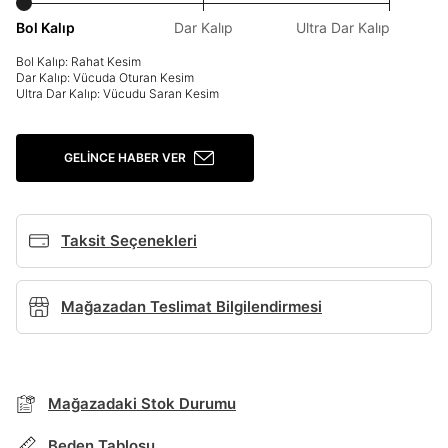
Bol Kalıp
Dar Kalıp
Ultra Dar Kalıp
Giriş Yap
Ad*
Bol Kalıp: Rahat Kesim
Dar Kalıp: Vücuda Oturan Kesim
Ultra Dar Kalıp: Vücudu Saran Kesim
Soyad*
GELINCE HABER VER
Telefon Numarası*
Taksit Seçenekleri
BEDEN TABLOSU
E-posta Adresi*
Mağazadan Teslimat Bilgilendirmesi
TAKSİT SEÇENEKLERİ
Şifre*
Mağazada Bul
Mağazadaki Stok Durumu
göster
Banka
Kart
Taksit
Siparişinizin durumu hakkında bilgi alabilmek için
Term Of Use
ipsum
sn
sn
aşağıdaki bilgileri giriniz.
Beden Tablosu