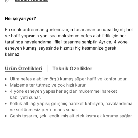
Stok Bildirimi
İşbankası
Maximum
6
En az 8 karakter
Bir küçük harf karakter
E-posta Adresi *
Bir rakam
Bir büyük harf
Akbank
Axess
4
SMS Onay Kodu
SMS Onay Kodu
En az 1 özel karakter
Ne işe yarıyor?
Beden Seçin
Ürün stoklara geldiğinde
mail adresinize
Ziraat Bankası
Ziraat Bankası
4
bildirim göndereceğiz.
Sipariş Numaranız *
Bilgilerinizi güncellemek için lütfen telefonunuza SMS
Bilgilerinizi güncellemek için lütfen telefonunuza SMS
En sıcak antrenman günleriniz için tasarlanan bu ideal tişört; bol
Kapat
Kapat
QNB
QNB
4
ile gelen kodu girerek telefon numaranızı doğrulayın.
ile gelen kodu girerek telefon numaranızı doğrulayın.
ve hafif yapısının yanı sıra maksimum nefes alabilirlik için her
Aşağıdakileri okudum ve kabul ediyorum:
Mağazada Bul
tarafında havalandırmalı fileli tasarıma sahiptir. Ayrıca, 4 yöne
AnadoluBank
World
3
Kişisel verileriniz
Aydınlatma Metni
,
Hüküm ve Koşullar
Kapat
esneyen kumaşı sayesinde hızınızı hiç kesmenize gerek
uyarınca işlenecektir. Kişisel verilerimin Doğuş
Sorgula
kalmaz.
Perakende Satış Giyim ve Aksesuar Ticaret A.Ş.
tarafından ticari elektronik ileti gönderilmesi amacıyla
işlenmesini kabul ediyorum.
Ürün Özellikleri
Teknik Özellikler
GÖNDER
GÖNDER
Sms
Kapat
Ultra nefes alabilen örgü kumaş süper hafif ve konforludur.
E-mail
Malzeme ter tutmaz ve çok hızlı kurur.
4 yöne esneyen yapısı her açıdan mükemmel hareket
Çağrı Merkezi / Arama
kabiliyeti sunar.
Kişisel verilerimin Doğuş Perakende Satış Giyim ve
Koltuk altı ağ yapısı; gelişmiş hareket kabiliyeti, havalandırma
Aksesuar Ticaret A.Ş. bünyesinde yer alan
ve sürtünmesiz performans sunar.
markalara ait ürünlerin bana özel pazarlanması ve
Geniş tasarım, şekillendirilmiş alt etek kısmı ek koruma sağlar.
Doğuş Grubu şirketlerinde bulunan pazarlama
Kapat
verilerimin kişiselleştirilmiş reklamcılık faaliyeti
amacıyla işlenmesini kabul ediyorum.
Kimlik, iletişim ve müşteri işlem verilerimin alınan