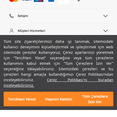
İletişim
Telefon Desteği
444 02 00
Müşteri Hizmetleri
Pazartesi - Cuma 09:00 - 18:00
E-posta
Sipariş Sorgulama
Tüm site ziyaretçilerimizi daha iyi tanımak, sitemizdeki
bilgi@underarmour.com
Hakkımızda
Bize Ulaşın
kullanıcı deneyimini kişiselleştirmek ve iyileştirmek için web
sitemizde çerezler kullanıyoruz. Çerez ayarlarınızı yönetmek
Teslimat Bilgileri
Ticari Bilgiler
için “Tercihleri Yönet” seçeneğine veya tüm çerezlerin
İşlem Rehberi
UA Sosyal Medya
Hükümler ve Koşullar
kullanımını kabul etmek için “Tüm Çerezlere İzin Ver”
İade ve Değişimler
Gizlilik Politikası
seçeneğine tıklayabilirsiniz. Sitemizdeki çerezleri ve bu
Instagram
Sıkça Sorulan Sorular
Çerez Politikası
çerezleri hangi amaçla kullandığımızı Çerez Politikası’ndan
Popüler Kategoriler
Facebook
Beden Rehberi
inceleyebilirsiniz.
Çerez Politikası'nı buradan
Kariyer
Twitter
Site Haritası
Erkek Basketbol Ayakkabısı
inceleyebilirsiniz.
+ 1 Renk
ETBİS
YouTube
Mağazalar
Çocuk Basketbol Ayakkabısı
Tüm Çerezlere
Armour Club
Erkek Eşofman
Tercihleri Yönet
Hepsini Reddet
GELINCE HABER VER
İzin Ver
Kadın Spor Sütyeni
Kadın Tayt
Erkek Tişört