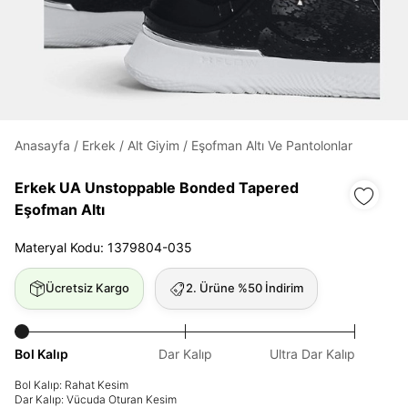
Daha hızlı ödeme.
Hızlı sipariş takibi.
Kolay iade ve değişim.
Anasayfa
/
Erkek
/
Alt Giyim
/
Eşofman Altı Ve Pantolonlar
Giriş Yap
Kayıt Ol
Erkek UA Unstoppable Bonded Tapered
Eşofman Altı
E-posta
Materyal Kodu: 1379804-035
Ücretsiz Kargo
2. Ürüne %50 İndirim
Şifre
göster
Bol Kalıp
Dar Kalıp
Ultra Dar Kalıp
Şifremi Unuttum
Beni Hatırla
Bol Kalıp: Rahat Kesim
Dar Kalıp: Vücuda Oturan Kesim