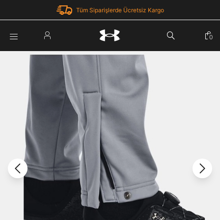
Tüm Siparişlerde Ücretsiz Kargo
Parola Yenileme
0
Giriş Yap
Parola yenileme isteği için e-posta adresinizi giriniz.
E-posta adresi
E-posta Adresi *
Şifre *
Parolayı Yenile
göster
Giriş Sayfasına Dön
Şifremi Unuttum
Zaten hesabın var mı? Giriş yap
Giriş Yap
Kayıt Ol
Under Armour'da yeni misiniz?
Üye Olmadan Devam Et