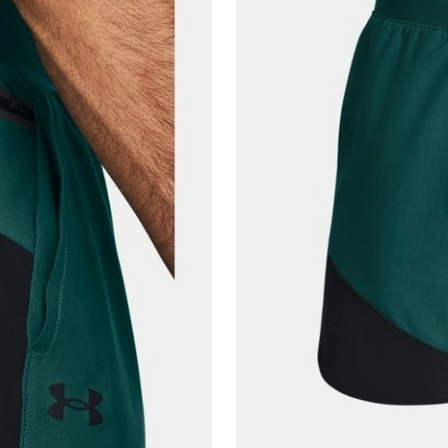
Telefon Numarası*
E-posta Adresi*
Şifre*
göster
En az 8 karakter
Bir küçük harf karakter
Bir rakam
Bir büyük harf
En az 1 özel karakter
Aşağıdakileri okudum ve kabul ediyorum:
Kişisel verileriniz
Aydınlatma Metni
,
Hüküm ve Koşullar