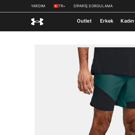
YARDIM
TR
SİPARİŞ SORGULAMA
Outlet
Erkek
Kadın