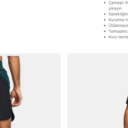
Çamaşır ma
E-posta adresi
yıkayın
Gerektiğin
Kurutma m
Ütülemeyi
Yumuşatıc
Parolayı Yenile
Kuru temi
Giriş Sayfasına Dön
Zaten hesabın var mı? Giriş yap
Giriş Yap