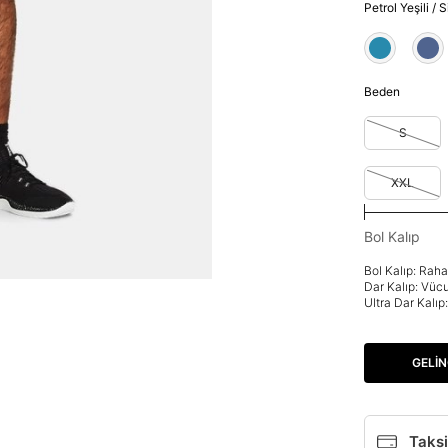
Petrol Yeşili / 
Beden
S
XXL
Bol Kalıp
Bol Kalıp: Rah
Dar Kalıp: Vüc
Ultra Dar Kalı
GELIN
Taksi