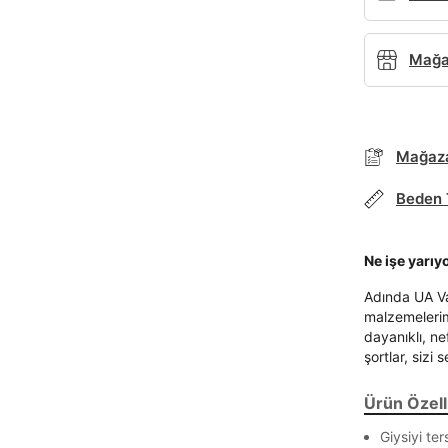
Mağaz
Mağaza
Beden 
Ne işe yarıy
Adında UA Va
malzemelerimi
dayanıklı, ne
şortlar, sizi s
Parola Yenileme
Ürün Özelli
Parola yenileme isteği için e-posta adresinizi giriniz.
Giysiyi te