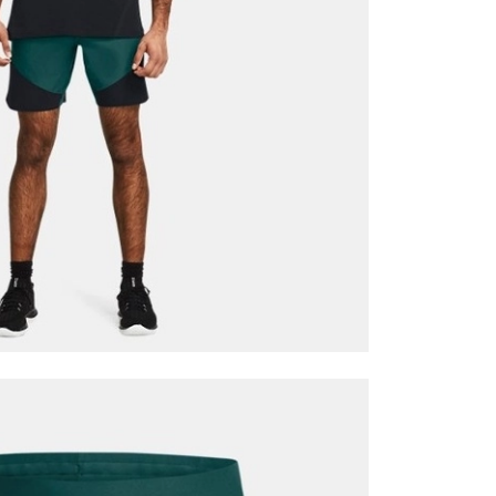
it
Mağazada Bul
z.