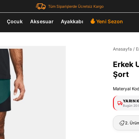
Tüm Siparişlerde Ücretsiz Kargo
Çocuk
Aksesuar
Ayakkabı
Yeni Sezon
Anasayfa
/
E
Erkek U
Şort
Materyal Ko
YARIN 
Bugün 20:0
2. Ürü