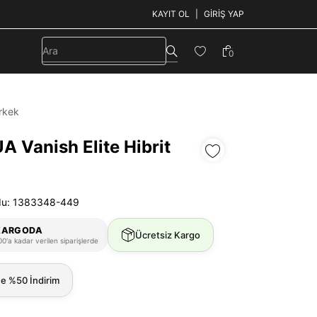
KAYIT OL
GIRIŞ YAP
0
rkek
A Vanish Elite Hibrit
du: 1383348-449
KARGODA
Ücretsiz Kargo
0'a kadar verilen siparişlerde
ne %50 İndirim