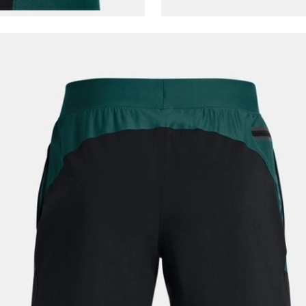
uyarınca işlenecektir. Kişisel verilerimin Doğuş
Perakende Satış Giyim ve Aksesuar Ticaret A.Ş.
tarafından ticari elektronik ileti gönderilmesi amacıyla
işlenmesini kabul ediyorum.
Sms
E-mail
Çağrı Merkezi / Arama
Kişisel verilerimin Doğuş Perakende Satış Giyim ve
Aksesuar Ticaret A.Ş. bünyesinde yer alan
markalara ait ürünlerin bana özel pazarlanması ve
Doğuş Grubu şirketlerinde bulunan pazarlama
verilerimin kişiselleştirilmiş reklamcılık faaliyeti
amacıyla işlenmesini kabul ediyorum.
Kimlik, iletişim ve müşteri işlem verilerimin alınan
internet sitesi altyapı hizmetlerinin sunucularının yurt
dışında bulunması sebebiyle yurt dışında mukim
Amazon Inc. ve Google LLC. ile paylaşılmasını kabul
ediyorum.
Üye Ol