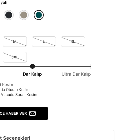
Siyah
M
L
XL
3XL
Dar Kalıp
Ultra Dar Kalıp
at Kesim
uda Oturan Kesim
p: Vücudu Saran Kesim
CE HABER VER
t Seçenekleri