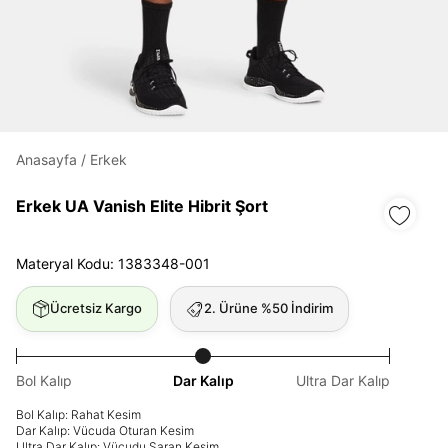
Daha hızlı ödeme.
Hızlı sipariş takibi.
Kolay iade ve değişim.
Anasayfa
/
Erkek
Giriş Yap
Kayıt Ol
Erkek UA Vanish Elite Hibrit Şort
E-posta
Materyal Kodu: 1383348-001
Ücretsiz Kargo
2. Ürüne %50 İndirim
Şifre
göster
Bol Kalıp
Dar Kalıp
Ultra Dar Kalıp
Şifremi Unuttum
Beni Hatırla
Bol Kalıp: Rahat Kesim
Dar Kalıp: Vücuda Oturan Kesim
Ultra Dar Kalıp: Vücudu Saran Kesim