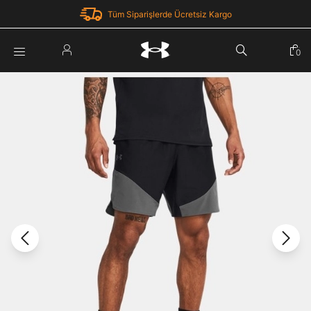
Tüm Siparişlerde Ücretsiz Kargo
Parola Yenileme
0
Giriş Yap
Parola yenileme isteği için e-posta adresinizi giriniz.
E-posta adresi
E-posta Adresi *
Şifre *
Parolayı Yenile
göster
Giriş Sayfasına Dön
Şifremi Unuttum
Zaten hesabın var mı? Giriş yap
Giriş Yap
Kayıt Ol
Under Armour'da yeni misiniz?
Üye Olmadan Devam Et