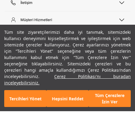
İletişim
Telefon Desteği
444 02 00
Müşteri Hizmetleri
Pazartesi - Cuma 09:00 - 18:00
E-posta
Sipariş Sorgulama
Tüm site ziyaretçilerimizi daha iyi tanımak, sitemizdeki
bilgi@underarmour.com
Hakkımızda
Bize Ulaşın
kullanıcı deneyimini kişiselleştirmek ve iyileştirmek için web
sitemizde çerezler kullanıyoruz. Çerez ayarlarınızı yönetmek
Teslimat Bilgileri
Ticari Bilgiler
için “Tercihleri Yönet” seçeneğine veya tüm çerezlerin
İşlem Rehberi
UA Sosyal Medya
Hükümler ve Koşullar
kullanımını kabul etmek için “Tüm Çerezlere İzin Ver”
İade ve Değişimler
Gizlilik Politikası
seçeneğine tıklayabilirsiniz. Sitemizdeki çerezleri ve bu
Instagram
Sıkça Sorulan Sorular
Çerez Politikası
çerezleri hangi amaçla kullandığımızı Çerez Politikası’ndan
Popüler Kategoriler
Facebook
Beden Rehberi
inceleyebilirsiniz.
Çerez Politikası'nı buradan
Kariyer
Twitter
Site Haritası
/ Gri
Erkek Basketbol Ayakkabısı
inceleyebilirsiniz.
ETBİS
+ 4 Renk
YouTube
Mağazalar
Çocuk Basketbol Ayakkabısı
Tüm Çerezlere
Armour Club
Erkek Eşofman
Tercihleri Yönet
Hepsini Reddet
GELINCE HABER VER
İzin Ver
Kadın Spor Sütyeni
Kadın Tayt
Erkek Tişört
Erkek Koşu Ayakkabısı
©2021 Under Armour, Inc.
Kadın Koşu Ayakkabısı
Gizlilik Politikası
/
Çerez Politikası
/
Hüküm ve Koşullar
Çerezleri Yönet