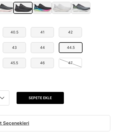
40.5
41
42
43
44
44.5
45.5
46
47
SEPETE EKLE
t Seçenekleri