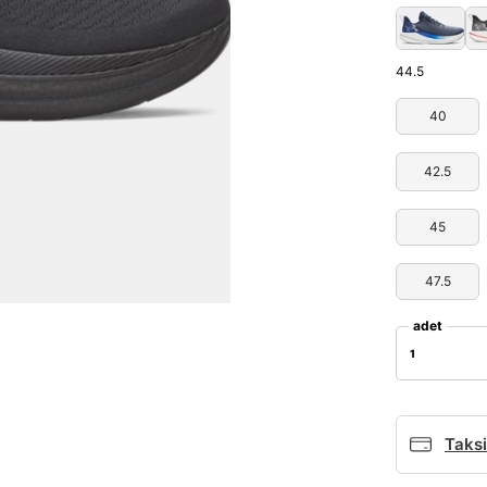
44.5
40
42.5
45
47.5
adet
1
Taksi