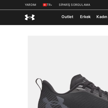
YARDIM
TR
SİPARİŞ SORGULAMA
Outlet
Erkek
Kadın