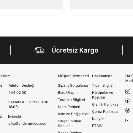
internet sitesi altyapı hizmetlerinin sunucularının yurt
dışında bulunması sebebiyle yurt dışında mukim
Amazon Inc. ve Google LLC. ile paylaşılmasını kabul
ediyorum.
Üye Ol
Ücretsiz Kargo
İletişim
Müşteri Hizmetleri
Hakkımızda
UA S
Med
Telefon Desteği
Sipariş Sorgulama
Ticari Bilgiler
444 02 00
Bize Ulaşın
Hükümler ve
Koşullar
Teslimat Bilgileri
Pazartesi - Cuma 09:00 -
Gizlilik Politikası
18:00
İşlem Rehberi
Çerez Politikası
İade ve Değişimler
E-posta
Kariyer
Sıkça Sorulan
bilgi@underarmour.com
Sorular
ETBİS
Beden Rehberi