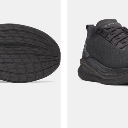
En az 8 karakter
Bir küçük harf karakter
Bir rakam
Bir büyük harf
En az 1 özel karakter
Aşağıdakileri okudum ve kabul ediyorum:
Kişisel verileriniz
Aydınlatma Metni
,
Hüküm ve Koşullar
uyarınca işlenecektir. Kişisel verilerimin Doğuş
Perakende Satış Giyim ve Aksesuar Ticaret A.Ş.
tarafından ticari elektronik ileti gönderilmesi amacıyla
işlenmesini kabul ediyorum.
Sms
E-mail
Çağrı Merkezi / Arama
Kişisel verilerimin Doğuş Perakende Satış Giyim ve
Aksesuar Ticaret A.Ş. bünyesinde yer alan
markalara ait ürünlerin bana özel pazarlanması ve
Doğuş Grubu şirketlerinde bulunan pazarlama
verilerimin kişiselleştirilmiş reklamcılık faaliyeti
amacıyla işlenmesini kabul ediyorum.
Kimlik, iletişim ve müşteri işlem verilerimin alınan