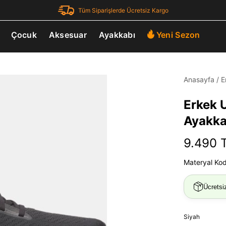
Tüm Siparişlerde Ücretsiz Kargo
Çocuk
Aksesuar
Ayakkabı
Yeni Sezon
Anasayfa
/
E
Erkek 
Ayakka
9.490 
Materyal Ko
Ücretsi
Siyah