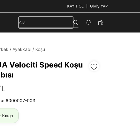
KAYIT OL
GIRIŞ YAP
0
rkek
/
Ayakkabı
/
Koşu
UA Velociti Speed Koşu
bısı
TL
du: 6000007-003
z Kargo