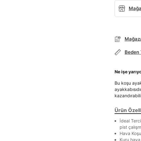
Mağaz
Mağaza
Parola Yenileme
Beden 
Parola yenileme isteği için e-posta adresinizi giriniz.
Ne işe yarıy
E-posta adresi
Bu koşu ayak
ayakkabısıdır
kazandırabili
Ürün Özelli
Parolayı Yenile
İdeal Terc
pist çalışm
Giriş Sayfasına Dön
Hava Koşul
Kuru hava 