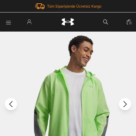
Tüm Siparişlerde Ücretsiz Kargo
Parola Yenileme
0
Giriş Yap
Parola yenileme isteği için e-posta adresinizi giriniz.
E-posta adresi
E-posta Adresi *
Şifre *
Parolayı Yenile
göster
Giriş Sayfasına Dön
Şifremi Unuttum
Zaten hesabın var mı? Giriş yap
Giriş Yap
Kayıt Ol
Under Armour'da yeni misiniz?
Üye Olmadan Devam Et