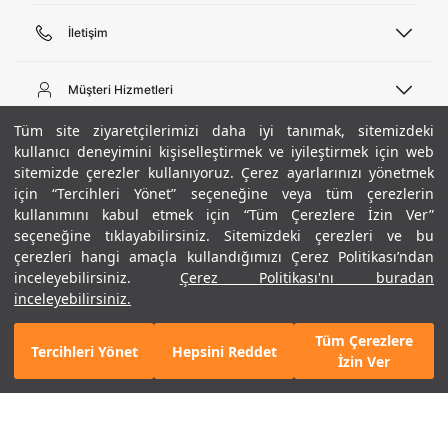
İletişim
Telefon Desteği
444 02 00
Müşteri Hizmetleri
Pazartesi - Cuma 09:00 - 18:00
E-posta
Sipariş Sorgulama
Tüm site ziyaretçilerimizi daha iyi tanımak, sitemizdeki
bilgi@underarmour.com
Hakkımızda
Bize Ulaşın
kullanıcı deneyimini kişiselleştirmek ve iyileştirmek için web
sitemizde çerezler kullanıyoruz. Çerez ayarlarınızı yönetmek
Teslimat Bilgileri
Ticari Bilgiler
için “Tercihleri Yönet” seçeneğine veya tüm çerezlerin
İşlem Rehberi
UA Sosyal Medya
Hükümler ve Koşullar
kullanımını kabul etmek için “Tüm Çerezlere İzin Ver”
İade ve Değişimler
Gizlilik Politikası
seçeneğine tıklayabilirsiniz. Sitemizdeki çerezleri ve bu
Instagram
Sıkça Sorulan Sorular
Çerez Politikası
çerezleri hangi amaçla kullandığımızı Çerez Politikası’ndan
Popüler Kategoriler
Facebook
Beden Rehberi
inceleyebilirsiniz.
Çerez Politikası'nı buradan
Kariyer
Twitter
Site Haritası
Erkek Basketbol Ayakkabısı
inceleyebilirsiniz.
+ 4 Renk
ETBİS
YouTube
Mağazalar
Çocuk Basketbol Ayakkabısı
Tüm Çerezlere
Armour Club
Erkek Eşofman
Tercihleri Yönet
Hepsini Reddet
5.490 TL
%30
SEPETE EKLE
İzin Ver
indirim
3.843 TL
Kadın Spor Sütyeni
Kadın Tayt
Erkek Tişört
Erkek Koşu Ayakkabısı