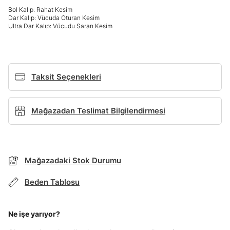
Giriş Yap
Bol Kalıp: Rahat Kesim
Dar Kalıp: Vücuda Oturan Kesim
Ad*
Ultra Dar Kalıp: Vücudu Saran Kesim
Soyad*
Taksit Seçenekleri
Telefon Numarası*
Mağazadan Teslimat Bilgilendirmesi
BEDEN TABLOSU
E-posta Adresi*
Mağazadaki Stok Durumu
TAKSİT SEÇENEKLERİ
Mağazada Bul
Beden Tablosu
Şifre*
Banka
Kart
Taksit
Siparişinizin durumu hakkında bilgi alabilmek için
göster
Term Of Use
ipsum
sn
sn
aşağıdaki bilgileri giriniz.
Ne işe yarıyor?
Stok Bildirimi
İşbankası
Maximum
6
E-posta Adresi *