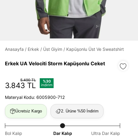
Daha hızlı ödeme.
Hızlı sipariş takibi.
Kolay iade ve değişim.
Anasayfa
/
Erkek
/
Üst Giyim
/
Kapüşonlu Üst Ve Sweatshirt
Giriş Yap
Kayıt Ol
Erkek UA Velociti Storm Kapüşonlu Ceket
E-posta
5.490 TL
%30
3.843 TL
indirim
Materyal Kodu: 6005900-712
Şifre
göster
Ücretsiz Kargo
2. Ürüne %50 İndirim
Şifremi Unuttum
Beni Hatırla
Bol Kalıp
Dar Kalıp
Ultra Dar Kalıp