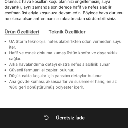
En az 8 karakter
Bir küçük harf karakter
Olumsuz hava koşulları koşu planınızı engellemesin; suya
Akbank
Axess
4
SMS Onay Kodu
SMS Onay Kodu
Bir rakam
Bir büyük harf
Beden Seçin
dayanıklı, aynı zamanda son derece hafif ve nefes alabilir
Ürün stoklara geldiğinde
mail adresinize
En az 1 özel karakter
Ziraat Bankası
Ziraat Bankası
4
eşofman üstleriyle koşunuza devam edin. Böylece hava durumu
bildirim göndereceğiz.
Sipariş Numaranız *
Bilgilerinizi güncellemek için lütfen telefonunuza SMS
Bilgilerinizi güncellemek için lütfen telefonunuza SMS
ne olursa olsun antrenmanınızı aksatmadan sürdürebilirsiniz.
Kapat
Kapat
QNB
QNB
4
ile gelen kodu girerek telefon numaranızı doğrulayın.
ile gelen kodu girerek telefon numaranızı doğrulayın.
Mağazada Bul
Aşağıdakileri okudum ve kabul ediyorum:
AnadoluBank
World
3
Ürün Özellikleri
Teknik Özellikler
Kapat
Kişisel verileriniz
Aydınlatma Metni
,
Hüküm ve Koşullar
Sorgula
UA Storm teknolojisi nefes alabilirlikten ödün vermeden suyu
uyarınca işlenecektir. Kişisel verilerimin Doğuş
iter.
Perakende Satış Giyim ve Aksesuar Ticaret A.Ş.
Hafif ve esnek dokuma kumaş üstün konfor ve dayanıklılık
tarafından ticari elektronik ileti gönderilmesi amacıyla
GÖNDER
GÖNDER
işlenmesini kabul ediyorum.
sağlar.
Kapat
Arka havalandırma detayı ekstra nefes alabilirlik sunar.
Sms
Güvenli fermuarlı el cepleri bulunur.
E-mail
Düşük ışıkta koşular için yansıtıcı detaylar bulunur.
Ana gövde kumaşı, aksesuarlar ve süslemeler hariç, en az
Çağrı Merkezi / Arama
%80 geri dönüştürülmüş polyester içerir.
Kişisel verilerimin Doğuş Perakende Satış Giyim ve
Aksesuar Ticaret A.Ş. bünyesinde yer alan
markalara ait ürünlerin bana özel pazarlanması ve
Kapat
Doğuş Grubu şirketlerinde bulunan pazarlama
verilerimin kişiselleştirilmiş reklamcılık faaliyeti
amacıyla işlenmesini kabul ediyorum.
Ücretsiz İade
DOĞRU UNDER
Kimlik, iletişim ve müşteri işlem verilerimin alınan
internet sitesi altyapı hizmetlerinin sunucularının yurt