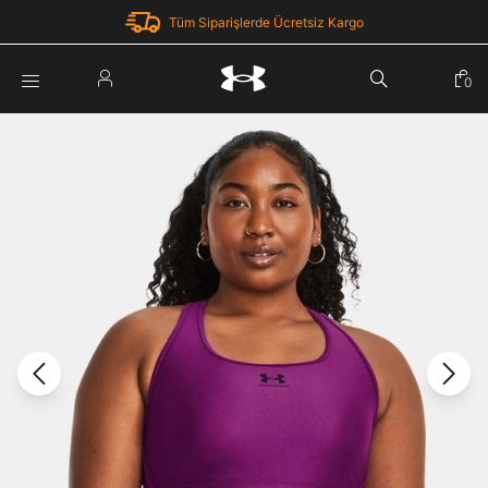
Tüm Siparişlerde Ücretsiz Kargo
Parola Yenileme
0
Giriş Yap
Parola yenileme isteği için e-posta adresinizi giriniz.
E-posta adresi
E-posta Adresi *
Şifre *
Parolayı Yenile
göster
Giriş Sayfasına Dön
Şifremi Unuttum
Zaten hesabın var mı? Giriş yap
Giriş Yap
Kayıt Ol
Under Armour'da yeni misiniz?
Üye Olmadan Devam Et