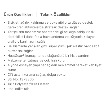
Stok Bildirimi
İşbankası
Maximum
6
En az 8 karakter
Bir küçük harf karakter
E-posta Adresi *
Bir rakam
Bir büyük harf
Akbank
Axess
4
SMS Onay Kodu
SMS Onay Kodu
En az 1 özel karakter
Beden Seçin
Ürün Özellikleri
Teknik Özellikler
Ürün stoklara geldiğinde
mail adresinize
Ziraat Bankası
Ziraat Bankası
4
bildirim göndereceğiz.
Sipariş Numaranız *
Bilgilerinizi güncellemek için lütfen telefonunuza SMS
Bilgilerinizi güncellemek için lütfen telefonunuza SMS
Bisiklet, ağırlık kaldırma ve boks gibi orta düzey destek
Kapat
Kapat
QNB
QNB
4
ile gelen kodu girerek telefon numaranızı doğrulayın.
ile gelen kodu girerek telefon numaranızı doğrulayın.
gerektiren aktivitelerde stratejik destek sağlar.
Aşağıdakileri okudum ve kabul ediyorum:
Mağazada Bul
Yarışçı sırtı tasarım ve anahtar deliği açıklığa sahip klasik
AnadoluBank
World
3
Kişisel verileriniz
Aydınlatma Metni
,
Hüküm ve Koşullar
Kapat
destekli stil daha fazla havalandırma ve sütyenin kolayca
uyarınca işlenecektir. Kişisel verilerimin Doğuş
giyilip çıkarılmasını sağlar
Sorgula
Perakende Satış Giyim ve Aksesuar Ticaret A.Ş.
Bel kısmında yer alan gizli süper yumuşak elastik bant sabit
tarafından ticari elektronik ileti gönderilmesi amacıyla
durmasını sağlar
işlenmesini kabul ediyorum.
GÖNDER
GÖNDER
HeatGear® kumaş, tende olağanüstü bir his uyandırır
Sms
Kapat
Malzeme ter tutmaz ve çok hızlı kurur
E-mail
4 yöne esneyen yapı her açıdan mükemmel hareket kabiliyeti
sunar
Çağrı Merkezi / Arama
Çift astarı koruma sağlar, dolgu yoktur
Kişisel verilerimin Doğuş Perakende Satış Giyim ve
Stil No: 1373865
Aksesuar Ticaret A.Ş. bünyesinde yer alan
%87 Polyester/%13 Elastan
markalara ait ürünlerin bana özel pazarlanması ve
İthal edilmiştir
Doğuş Grubu şirketlerinde bulunan pazarlama
Kapat
verilerimin kişiselleştirilmiş reklamcılık faaliyeti
amacıyla işlenmesini kabul ediyorum.
Kimlik, iletişim ve müşteri işlem verilerimin alınan