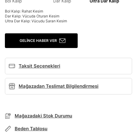
Bol Kalıp
Dar Kalıp
Ultra Dar Kalıp
Giriş Yap
Bol Kalıp: Rahat Kesim
Dar Kalıp: Vücuda Oturan Kesim
Ad*
Ultra Dar Kalıp: Vücudu Saran Kesim
GELINCE HABER VER
Soyad*
Taksit Seçenekleri
Telefon Numarası*
Mağazadan Teslimat Bilgilendirmesi
BEDEN TABLOSU
E-posta Adresi*
TAKSİT SEÇENEKLERİ
Mağazadaki Stok Durumu
Şifre*
Mağazada Bul
göster
Beden Tablosu
Banka
Kart
Taksit
Siparişinizin durumu hakkında bilgi alabilmek için
Term Of Use
ipsum
sn
sn
aşağıdaki bilgileri giriniz.