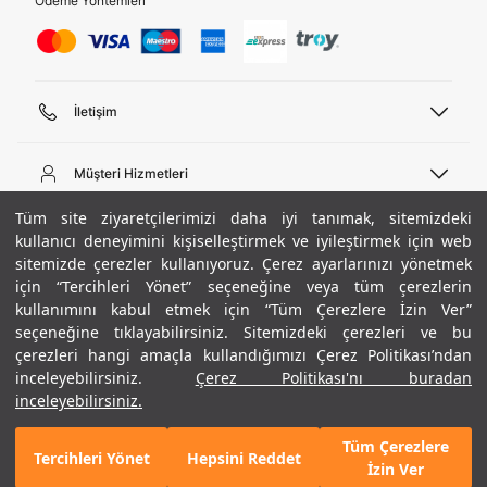
Ödeme Yöntemleri
İletişim
Telefon Desteği
444 02 00
Müşteri Hizmetleri
Pazartesi - Cuma 09:00 - 18:00
E-posta
Sipariş Sorgulama
Tüm site ziyaretçilerimizi daha iyi tanımak, sitemizdeki
bilgi@underarmour.com
Hakkımızda
Bize Ulaşın
kullanıcı deneyimini kişiselleştirmek ve iyileştirmek için web
sitemizde çerezler kullanıyoruz. Çerez ayarlarınızı yönetmek
Teslimat Bilgileri
Ticari Bilgiler
için “Tercihleri Yönet” seçeneğine veya tüm çerezlerin
İşlem Rehberi
UA Sosyal Medya
Hükümler ve Koşullar
kullanımını kabul etmek için “Tüm Çerezlere İzin Ver”
İade ve Değişimler
Gizlilik Politikası
seçeneğine tıklayabilirsiniz. Sitemizdeki çerezleri ve bu
Instagram
Sıkça Sorulan Sorular
Çerez Politikası
çerezleri hangi amaçla kullandığımızı Çerez Politikası’ndan
Popüler Kategoriler
Facebook
Beden Rehberi
inceleyebilirsiniz.
Çerez Politikası'nı buradan
Kariyer
Twitter
Site Haritası
Erkek Basketbol Ayakkabısı
inceleyebilirsiniz.
+ 8 Renk
ETBİS
YouTube
Mağazalar
Çocuk Basketbol Ayakkabısı
Tüm Çerezlere
Armour Club
Erkek Eşofman
Tercihleri Yönet
Hepsini Reddet
GELINCE HABER VER
İzin Ver
Kadın Spor Sütyeni