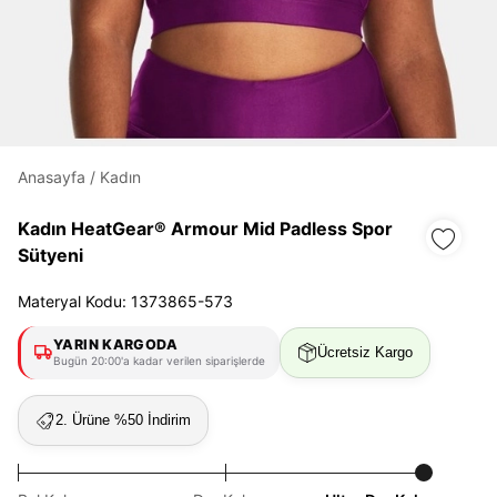
Daha hızlı ödeme.
Hızlı sipariş takibi.
Kolay iade ve değişim.
Anasayfa
/
Kadın
Kadın HeatGear® Armour Mid Padless Spor
Giriş Yap
Kayıt Ol
Sütyeni
E-posta
Materyal Kodu: 1373865-573
YARIN KARGODA
Ücretsiz Kargo
Bugün 20:00'a kadar verilen siparişlerde
Şifre
göster
2. Ürüne %50 İndirim
Şifremi Unuttum
Beni Hatırla