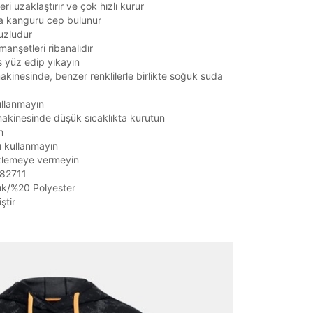
ri uzaklaştırır ve çok hızlı kurur
a kanguru cep bulunur
uzludur
manşetleri ribanalıdır
rs yüz edip yıkayın
kinesinde, benzer renklilerle birlikte soğuk suda
ullanmayın
akinesinde düşük sıcaklıkta kurutun
n
ı kullanmayın
zlemeye vermeyin
382711
k/%20 Polyester
ştir
it
Mağazada Bul
z.