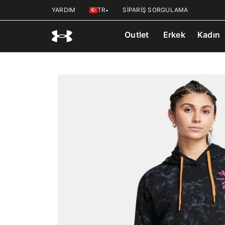
YARDIM
TR
SİPARİŞ SORGULAMA
Outlet
Erkek
Kadın