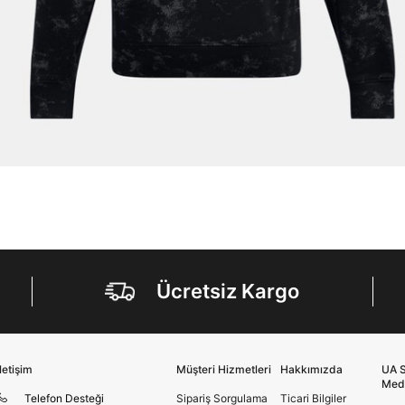
Doğuş Grubu şirketlerinde bulunan pazarlama
verilerimin kişiselleştirilmiş reklamcılık faaliyeti
amacıyla işlenmesini kabul ediyorum.
Kimlik, iletişim ve müşteri işlem verilerimin alınan
internet sitesi altyapı hizmetlerinin sunucularının yurt
dışında bulunması sebebiyle yurt dışında mukim
Amazon Inc. ve Google LLC. ile paylaşılmasını kabul
ediyorum.
Üye Ol
Ücretsiz Kargo
İletişim
Müşteri Hizmetleri
Hakkımızda
UA S
Med
Telefon Desteği
Sipariş Sorgulama
Ticari Bilgiler