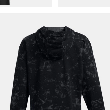
Şifre*
göster
En az 8 karakter
Bir küçük harf karakter
Bir rakam
Bir büyük harf
En az 1 özel karakter
Aşağıdakileri okudum ve kabul ediyorum:
Kişisel verileriniz
Aydınlatma Metni
,
Hüküm ve Koşullar
uyarınca işlenecektir. Kişisel verilerimin Doğuş
Perakende Satış Giyim ve Aksesuar Ticaret A.Ş.
tarafından ticari elektronik ileti gönderilmesi amacıyla
işlenmesini kabul ediyorum.
Sms
E-mail
Çağrı Merkezi / Arama
Kişisel verilerimin Doğuş Perakende Satış Giyim ve
Aksesuar Ticaret A.Ş. bünyesinde yer alan
markalara ait ürünlerin bana özel pazarlanması ve