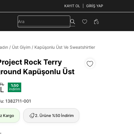
KAYIT OL
GIRIŞ YAP
0
adın
/
Üst Giyim
/
Kapüşonlu Üst Ve Sweatshirtler
Project Rock Terry
round Kapüşonlu Üst
 TL
%50
TL
indirim
du: 1382711-001
iz Kargo
2. Ürüne %50 İndirim
u