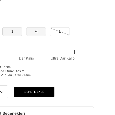
S
M
L
Dar Kalıp
Ultra Dar Kalıp
at Kesim
uda Oturan Kesim
p: Vücudu Saran Kesim
SEPETE EKLE
t Seçenekleri