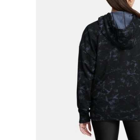
QNB
AnadoluBank