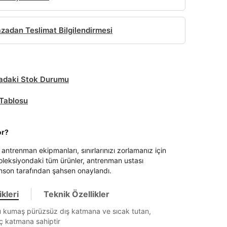
adan Teslimat Bilgilendirmesi
daki Stok Durumu
Tablosu
or?
antrenman ekipmanları, sınırlarınızı zorlamanız için
koleksiyondaki tüm ürünler, antrenman ustası
son tarafından şahsen onaylandı.
kleri
Teknik Özellikler
u kumaş pürüzsüz dış katmana ve sıcak tutan,
ç katmana sahiptir