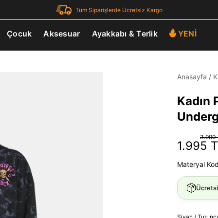
Tüm Siparişlerde Ücretsiz Kargo
Çocuk
Aksesuar
Ayakkabı & Terlik
YENİ
Anasayfa
/
K
Kadın 
Underg
3.990
1.995 
Materyal Ko
Ücrets
Siyah / Turunc