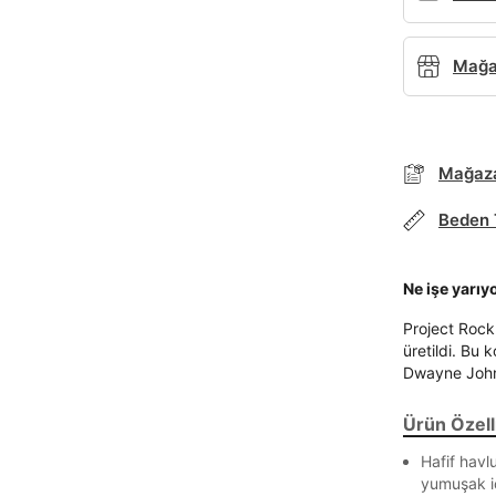
Mağaz
Mağaza
Beden 
Parola Yenileme
Ne işe yarıy
Parola yenileme isteği için e-posta adresinizi giriniz.
Project Rock 
E-posta adresi
üretildi. Bu 
Dwayne John
Ürün Özelli
Parolayı Yenile
Hafif havl
yumuşak i