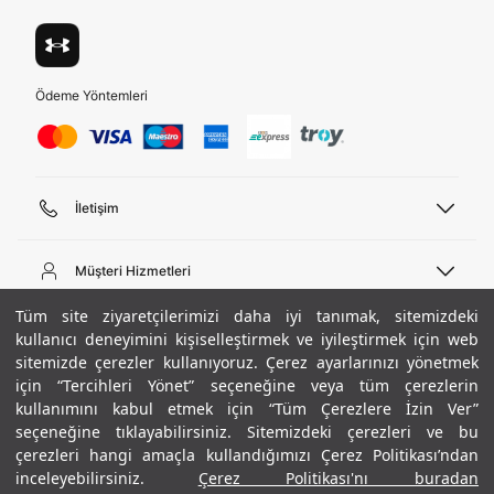
Ödeme Yöntemleri
İletişim
Telefon Desteği
444 02 00
Müşteri Hizmetleri
Pazartesi - Cuma 09:00 - 18:00
E-posta
Sipariş Sorgulama
Tüm site ziyaretçilerimizi daha iyi tanımak, sitemizdeki
bilgi@underarmour.com
Hakkımızda
Bize Ulaşın
kullanıcı deneyimini kişiselleştirmek ve iyileştirmek için web
sitemizde çerezler kullanıyoruz. Çerez ayarlarınızı yönetmek
Teslimat Bilgileri
Ticari Bilgiler
için “Tercihleri Yönet” seçeneğine veya tüm çerezlerin
İşlem Rehberi
UA Sosyal Medya
Hükümler ve Koşullar
kullanımını kabul etmek için “Tüm Çerezlere İzin Ver”
İade ve Değişimler
Gizlilik Politikası
seçeneğine tıklayabilirsiniz. Sitemizdeki çerezleri ve bu
Instagram
Sıkça Sorulan Sorular
Çerez Politikası
çerezleri hangi amaçla kullandığımızı Çerez Politikası’ndan
Popüler Kategoriler
Facebook
Beden Rehberi
inceleyebilirsiniz.
Çerez Politikası'nı buradan
Kariyer
Twitter