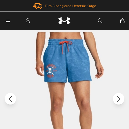
Tüm Siparişlerde Ücretsiz Kargo
Parola Yenileme
0
Giriş Yap
Parola yenileme isteği için e-posta adresinizi giriniz.
E-posta adresi
E-posta Adresi *
Şifre *
Parolayı Yenile
göster
Giriş Sayfasına Dön
Şifremi Unuttum
Zaten hesabın var mı? Giriş yap
Giriş Yap
Kayıt Ol
Under Armour'da yeni misiniz?
Üye Olmadan Devam Et