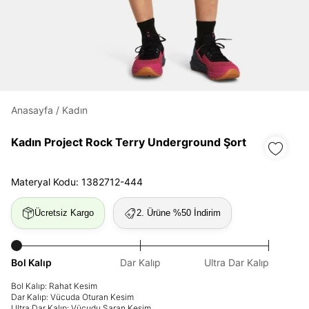
Daha hızlı ödeme.
Hızlı sipariş takibi.
Anasayfa
/
Kadın
Kolay iade ve değişim.
Kadın Project Rock Terry Underground Şort
Giriş Yap
Kayıt Ol
Materyal Kodu: 1382712-444
E-posta
Ücretsiz Kargo
2. Ürüne %50 İndirim
Şifre
Bol Kalıp
Dar Kalıp
Ultra Dar Kalıp
göster
Bol Kalıp: Rahat Kesim
Dar Kalıp: Vücuda Oturan Kesim
Şifremi Unuttum
Beni Hatırla
Ultra Dar Kalıp: Vücudu Saran Kesim