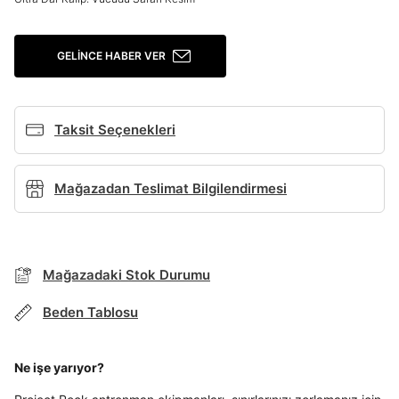
Giriş Yap
GELINCE HABER VER
Ad*
Taksit Seçenekleri
Soyad*
Mağazadan Teslimat Bilgilendirmesi
Telefon Numarası*
Mağazadaki Stok Durumu
E-posta Adresi*
BEDEN TABLOSU
Beden Tablosu
Şifre*
TAKSİT SEÇENEKLERİ
Ne işe yarıyor?
göster
Mağazada Bul