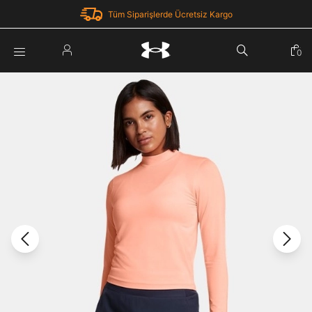
Tüm Siparişlerde Ücretsiz Kargo
Parola Yenileme
0
Giriş Yap
Parola yenileme isteği için e-posta adresinizi giriniz.
E-posta adresi
E-posta Adresi *
Şifre *
Parolayı Yenile
göster
Giriş Sayfasına Dön
Şifremi Unuttum
Zaten hesabın var mı? Giriş yap
Giriş Yap
Kayıt Ol
Under Armour'da yeni misiniz?
Üye Olmadan Devam Et