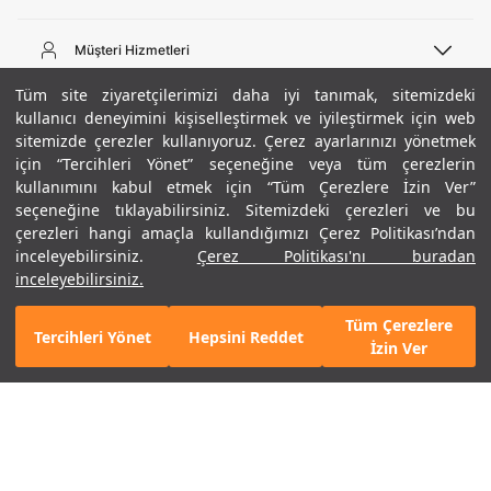
Telefon Desteği
444 02 00
Müşteri Hizmetleri
Pazartesi - Cuma 09:00 - 18:00
E-posta
Sipariş Sorgulama
Tüm site ziyaretçilerimizi daha iyi tanımak, sitemizdeki
bilgi@underarmour.com
Hakkımızda
Bize Ulaşın
kullanıcı deneyimini kişiselleştirmek ve iyileştirmek için web
sitemizde çerezler kullanıyoruz. Çerez ayarlarınızı yönetmek
Teslimat Bilgileri
Ticari Bilgiler
için “Tercihleri Yönet” seçeneğine veya tüm çerezlerin
İşlem Rehberi
UA Sosyal Medya
Hükümler ve Koşullar
kullanımını kabul etmek için “Tüm Çerezlere İzin Ver”
İade ve Değişimler
Gizlilik Politikası
seçeneğine tıklayabilirsiniz. Sitemizdeki çerezleri ve bu
Instagram
Sıkça Sorulan Sorular
Çerez Politikası
çerezleri hangi amaçla kullandığımızı Çerez Politikası’ndan
Popüler Kategoriler
Facebook
Beden Rehberi
inceleyebilirsiniz.
Çerez Politikası'nı buradan
Kariyer
Twitter
Site Haritası
Erkek Basketbol Ayakkabısı
inceleyebilirsiniz.
+ 2 Renk
ETBİS
YouTube
Mağazalar
Çocuk Basketbol Ayakkabısı
Tüm Çerezlere
Armour Club
Erkek Eşofman
Tercihleri Yönet
Hepsini Reddet
GELINCE HABER VER
İzin Ver
Kadın Spor Sütyeni
Kadın Tayt
Erkek Tişört
Erkek Koşu Ayakkabısı
©2021 Under Armour, Inc.
Kadın Koşu Ayakkabısı
Gizlilik Politikası
/
Çerez Politikası
/
Hüküm ve Koşullar
Çerezleri Yönet