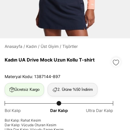
Daha hızlı ödeme.
Hızlı sipariş takibi.
Kolay iade ve değişim.
Anasayfa
/
Kadın
/
Üst Giyim
/
Tişörtler
Giriş Yap
Kayıt Ol
Kadın UA Drive Mock Uzun Kollu T-shirt
E-posta
Materyal Kodu: 1387144-897
Ücretsiz Kargo
2. Ürüne %50 İndirim
Şifre
göster
Bol Kalıp
Dar Kalıp
Ultra Dar Kalıp
Şifremi Unuttum
Beni Hatırla
Bol Kalıp: Rahat Kesim
Dar Kalıp: Vücuda Oturan Kesim
Ultra Dar Kalıp: Vücudu Saran Kesim