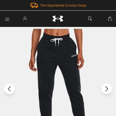
Tüm Siparişlerde Ücretsiz Kargo
Parola Yenileme
0
Giriş Yap
Parola yenileme isteği için e-posta adresinizi giriniz.
E-posta adresi
E-posta Adresi *
Şifre *
Parolayı Yenile
göster
Giriş Sayfasına Dön
Şifremi Unuttum
Zaten hesabın var mı? Giriş yap
Giriş Yap
Kayıt Ol
Under Armour'da yeni misiniz?
Üye Olmadan Devam Et