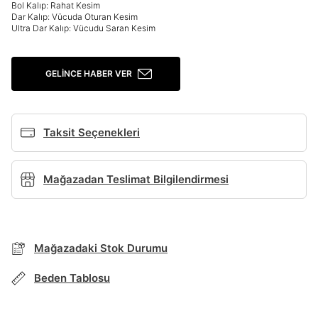
Bol Kalıp: Rahat Kesim
Dar Kalıp: Vücuda Oturan Kesim
Giriş Yap
Ultra Dar Kalıp: Vücudu Saran Kesim
Ad*
GELINCE HABER VER
Soyad*
Taksit Seçenekleri
Telefon Numarası*
Mağazadan Teslimat Bilgilendirmesi
E-posta Adresi*
Mağazadaki Stok Durumu
TAKSİT SEÇENEKLERİ
Mağazada Bul
Şifre*
Beden Tablosu
göster
Banka
Kart
Taksit
Siparişinizin durumu hakkında bilgi alabilmek için
Term Of Use
ipsum
sn
sn
BEDEN TABLOSU
aşağıdaki bilgileri giriniz.