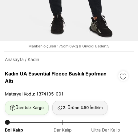
Daha hızlı ödeme.
Hızlı sipariş takibi.
Kolay iade ve değişim.
Manken ölçüleri 175cm,69kg & Giydiği Beden:S
Anasayfa
/
Kadın
Giriş Yap
Kayıt Ol
Kadın UA Essential Fleece Baskılı Eşofman
Altı
E-posta
Materyal Kodu: 1374105-001
Şifre
Ücretsiz Kargo
2. Ürüne %50 İndirim
göster
Bol Kalıp
Dar Kalıp
Ultra Dar Kalıp
Şifremi Unuttum
Beni Hatırla