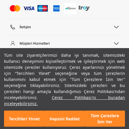
İletişim
Telefon Desteği
444 02 00
Müşteri Hizmetleri
Pazartesi - Cuma 09:00 - 18:00
E-posta
Sipariş Sorgulama
Tüm site ziyaretçilerimizi daha iyi tanımak, sitemizdeki
bilgi@underarmour.com
Hakkımızda
Bize Ulaşın
kullanıcı deneyimini kişiselleştirmek ve iyileştirmek için web
sitemizde çerezler kullanıyoruz. Çerez ayarlarınızı yönetmek
Teslimat Bilgileri
Ticari Bilgiler
için “Tercihleri Yönet” seçeneğine veya tüm çerezlerin
İşlem Rehberi
UA Sosyal Medya
Hükümler ve Koşullar
kullanımını kabul etmek için “Tüm Çerezlere İzin Ver”
İade ve Değişimler
Gizlilik Politikası
seçeneğine tıklayabilirsiniz. Sitemizdeki çerezleri ve bu
Instagram
Sıkça Sorulan Sorular
Çerez Politikası
çerezleri hangi amaçla kullandığımızı Çerez Politikası’ndan
Popüler Kategoriler
Facebook
Beden Rehberi
inceleyebilirsiniz.
Çerez Politikası'nı buradan
Kariyer
Twitter
Site Haritası
Siyah
Erkek Basketbol Ayakkabısı
inceleyebilirsiniz.
ETBİS
+ 1 Renk
YouTube
Mağazalar
Çocuk Basketbol Ayakkabısı
Tüm Çerezlere
Armour Club
Erkek Eşofman
Tercihleri Yönet
Hepsini Reddet
GELINCE HABER VER
İzin Ver
Kadın Spor Sütyeni