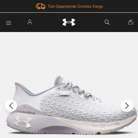
Tüm Siparişlerde Ücretsiz Kargo
Parola Yenileme
0
Giriş Yap
Parola yenileme isteği için e-posta adresinizi giriniz.
E-posta adresi
E-posta Adresi *
Şifre *
Parolayı Yenile
göster
Giriş Sayfasına Dön
Şifremi Unuttum
Zaten hesabın var mı? Giriş yap
Giriş Yap
Kayıt Ol
Under Armour'da yeni misiniz?
Üye Olmadan Devam Et