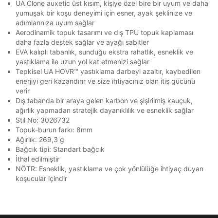
Stok Bildirimi
İşbankası
Maximum
6
UA Clone auxetic üst kısım, kişiye özel bire bir uyum ve daha
En az 8 karakter
Bir küçük harf karakter
E-posta Adresi *
yumuşak bir koşu deneyimi için esner, ayak şeklinize ve
Bir rakam
Bir büyük harf
Akbank
Axess
4
SMS Onay Kodu
SMS Onay Kodu
adımlarınıza uyum sağlar
En az 1 özel karakter
Beden Seçin
Ürün stoklara geldiğinde
mail adresinize
Aerodinamik topuk tasarımı ve dış TPU topuk kaplaması
Ziraat Bankası
Ziraat Bankası
4
bildirim göndereceğiz.
Sipariş Numaranız *
daha fazla destek sağlar ve ayağı sabitler
Bilgilerinizi güncellemek için lütfen telefonunuza SMS
Bilgilerinizi güncellemek için lütfen telefonunuza SMS
Kapat
Kapat
QNB
QNB
4
EVA kalıplı tabanlık, sunduğu ekstra rahatlık, esneklik ve
ile gelen kodu girerek telefon numaranızı doğrulayın.
ile gelen kodu girerek telefon numaranızı doğrulayın.
Aşağıdakileri okudum ve kabul ediyorum:
Mağazada Bul
yastıklama ile uzun yol kat etmenizi sağlar
AnadoluBank
World
3
Kişisel verileriniz
Aydınlatma Metni
,
Hüküm ve Koşullar
Kapat
Tepkisel UA HOVR™ yastıklama darbeyi azaltır, kaybedilen
uyarınca işlenecektir. Kişisel verilerimin Doğuş
enerjiyi geri kazandırır ve size ihtiyacınız olan itiş gücünü
Sorgula
Perakende Satış Giyim ve Aksesuar Ticaret A.Ş.
verir
tarafından ticari elektronik ileti gönderilmesi amacıyla
Dış tabanda bir araya gelen karbon ve şişirilmiş kauçuk,
işlenmesini kabul ediyorum.
GÖNDER
GÖNDER
ağırlık yapmadan stratejik dayanıklılık ve esneklik sağlar
Kapat
Sms
Stil No: 3026732
Topuk-burun farkı: 8mm
E-mail
Ağırlık: 269,3 g
Çağrı Merkezi / Arama
Bağcık tipi: Standart bağcık
Kişisel verilerimin Doğuş Perakende Satış Giyim ve
İthal edilmiştir
Aksesuar Ticaret A.Ş. bünyesinde yer alan
NÖTR: Esneklik, yastıklama ve çok yönlülüğe ihtiyaç duyan
markalara ait ürünlerin bana özel pazarlanması ve
koşucular içindir
Doğuş Grubu şirketlerinde bulunan pazarlama
Kapat
verilerimin kişiselleştirilmiş reklamcılık faaliyeti
amacıyla işlenmesini kabul ediyorum.
Kimlik, iletişim ve müşteri işlem verilerimin alınan