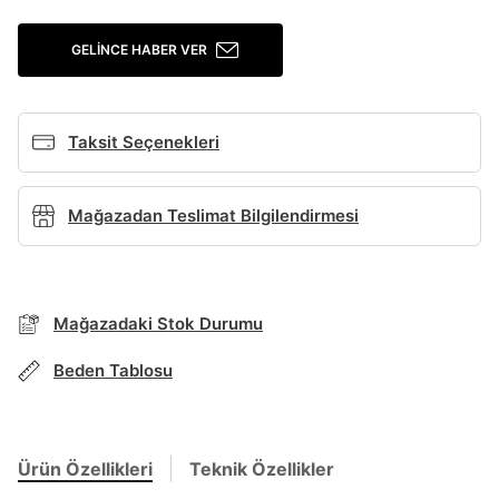
Giriş Yap
GELINCE HABER VER
Ad*
Taksit Seçenekleri
Soyad*
Mağazadan Teslimat Bilgilendirmesi
Telefon Numarası*
BEDEN TABLOSU
Mağazadaki Stok Durumu
E-posta Adresi*
Beden Tablosu
TAKSİT SEÇENEKLERİ
Mağazada Bul
Şifre*
göster
Banka
Kart
Taksit
Siparişinizin durumu hakkında bilgi alabilmek için
Ürün Özellikleri
Teknik Özellikler
Term Of Use
ipsum
sn
sn
aşağıdaki bilgileri giriniz.