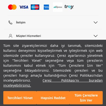
İletişim
Telefon Desteği
444 02 00
Müşteri Hizmetleri
Pazartesi - Cuma 09:00 - 18:00
E-posta
Sipariş Sorgulama
Tüm site ziyaretçilerimizi daha iyi tanımak, sitemizdeki
bilgi@underarmour.com
Hakkımızda
Bize Ulaşın
kullanıcı deneyimini kişiselleştirmek ve iyileştirmek için web
sitemizde çerezler kullanıyoruz. Çerez ayarlarınızı yönetmek
Teslimat Bilgileri
Ticari Bilgiler
için “Tercihleri Yönet” seçeneğine veya tüm çerezlerin
İşlem Rehberi
UA Sosyal Medya
Hükümler ve Koşullar
kullanımını kabul etmek için “Tüm Çerezlere İzin Ver”
İade ve Değişimler
Gizlilik Politikası
seçeneğine tıklayabilirsiniz. Sitemizdeki çerezleri ve bu
Instagram
Sıkça Sorulan Sorular
Çerez Politikası
çerezleri hangi amaçla kullandığımızı Çerez Politikası’ndan
Popüler Kategoriler
Facebook
Beden Rehberi
inceleyebilirsiniz.
Çerez Politikası'nı buradan
Kariyer
Twitter
Site Haritası
Erkek Basketbol Ayakkabısı
inceleyebilirsiniz.
+ 5 Renk
ETBİS
YouTube
Mağazalar
Çocuk Basketbol Ayakkabısı
Tüm Çerezlere
Armour Club
Erkek Eşofman
Tercihleri Yönet
Hepsini Reddet
GELINCE HABER VER
İzin Ver
Kadın Spor Sütyeni