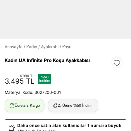
Daha hızlı ödeme.
Hızlı sipariş takibi.
Anasayfa
/
Kadın
/
Ayakkabı
/
Koşu
Kolay iade ve değişim.
Kadın UA Infinite Pro Koşu Ayakkabısı
Giriş Yap
Kayıt Ol
6.990 TL
%50
3.495 TL
indirim
E-posta
Materyal Kodu: 3027200-001
Ücretsiz Kargo
2. Ürüne %50 İndirim
Şifre
göster
Daha önce satın alan kullanıcılar 1 numara büyük
Şifremi Unuttum
Beni Hatırla