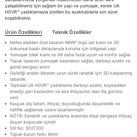
Mağazada Bul
çalışabilmeniz için sağlam bir yapı ve yumuşak, esnek UA
En az 8 karakter
Bir küçük harf karakter
Banka
Kart
Taksit
Siparişinizin durumu hakkında bilgi alabilmek için
HOVR™ yastıklamayla üretilen bu ayakkabılarla son sürat
Term Of Use
ipsum
sn
sn
aşağıdaki bilgileri giriniz.
Bir rakam
Bir büyük harf
koşabilirsiniz.
Stok Bildirimi
İşbankası
Maximum
6
En az 1 özel karakter
E-posta Adresi *
Ürün Özellikleri
Teknik Özellikler
Akbank
Axess
4
SMS Onay Kodu
SMS Onay Kodu
Beden Seçin
Ürün stoklara geldiğinde
mail adresinize
Aşağıdakileri okudum ve kabul ediyorum:
Ziraat Bankası
Ziraat Bankası
4
Nefes alabilen özel tasarım WARP örgü üst kısım ve 3D
bildirim göndereceğiz.
Sipariş Numaranız *
Bilgilerinizi güncellemek için lütfen telefonunuza SMS
Bilgilerinizi güncellemek için lütfen telefonunuza SMS
dokunsal baskı detaylarıyla koruma için bölgesel yapı
Kişisel verileriniz
Aydınlatma Metni
,
Hüküm ve Koşullar
Kapat
Kapat
QNB
QNB
4
ile gelen kodu girerek telefon numaranızı doğrulayın.
ile gelen kodu girerek telefon numaranızı doğrulayın.
Yumuşak bilek kısmı ve dili daha fazla uyum ve konfor sağlar
uyarınca işlenecektir. Kişisel verilerimin Doğuş
Mağazada Bul
Topuk tasarımı yumuşak basmanızı sağlar, darbeyi azaltır ve
Perakende Satış Giyim ve Aksesuar Ticaret A.Ş.
AnadoluBank
World
3
Kapat
tarafından ticari elektronik ileti gönderilmesi amacıyla
genel dengeyi artırır
işlenmesini kabul ediyorum.
Sorgula
Giyildiği andan itibaren uzun süreli rahatlık için 3D kalıplanmış
tabanlık
Sms
Tepkisel UA HOVR™ yastıklama darbeyi azaltır, kaybedilen
GÖNDER
GÖNDER
E-mail
enerjiyi geri kazandırır ve size ihtiyacınız olan itiş gücünü
Kapat
Çağrı Merkezi / Arama
verir
Kauçuk dış taban, ihtiyaç duyulduğunda dayanıklılık ve
Kişisel verilerimin Doğuş Perakende Satış Giyim ve
hafiflik sağlamak üzere tasarlanmıştır
Aksesuar Ticaret A.Ş. bünyesinde yer alan
NÖTR: Esneklik ve yastıklama arasında ideal dengeye ihtiyaç
markalara ait ürünlerin bana özel pazarlanması ve
Doğuş Grubu şirketlerinde bulunan pazarlama
duyan koşucular içindir
verilerimin kişiselleştirilmiş reklamcılık faaliyeti
Stil No: 3027200
amacıyla işlenmesini kabul ediyorum.
Topuk-burun farkı: 8mm