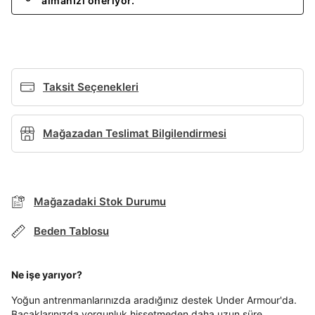
almanızı öneriyor.
Giriş Yap
Ad*
Taksit Seçenekleri
Soyad*
Mağazadan Teslimat Bilgilendirmesi
Telefon Numarası*
Mağazadaki Stok Durumu
E-posta Adresi*
Beden Tablosu
BEDEN TABLOSU
Ne işe yarıyor?
Şifre*
TAKSİT SEÇENEKLERİ
Yoğun antrenmanlarınızda aradığınız destek Under Armour'da.
göster
Bacaklarınızda yorgunluk hissetmeden daha uzun süre