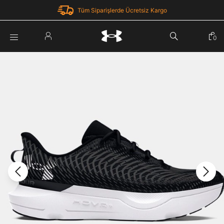
Tüm Siparişlerde Ücretsiz Kargo
Parola Yenileme
0
Giriş Yap
Parola yenileme isteği için e-posta adresinizi giriniz.
E-posta adresi
E-posta Adresi *
Şifre *
Parolayı Yenile
göster
Giriş Sayfasına Dön
Şifremi Unuttum
Zaten hesabın var mı? Giriş yap
Giriş Yap
Kayıt Ol
Under Armour'da yeni misiniz?
Üye Olmadan Devam Et