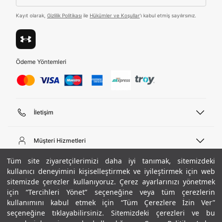
Tümünü Gör
Kayıt olarak,
Gizlilik Politikası
ile
Hükümler ve Koşullar
'ı kabul etmiş sayılırsınız.
Ödeme Yöntemleri
İletişim
Telefon Desteği
444 02 00
Müşteri Hizmetleri
Pazartesi - Cuma 09:00 - 18:00
E-posta
Sipariş Sorgulama
Tüm site ziyaretçilerimizi daha iyi tanımak, sitemizdeki
bilgi@underarmour.com
Hakkımızda
Bize Ulaşın
kullanıcı deneyimini kişiselleştirmek ve iyileştirmek için web
sitemizde çerezler kullanıyoruz. Çerez ayarlarınızı yönetmek
Teslimat Bilgileri
Ticari Bilgiler
için “Tercihleri Yönet” seçeneğine veya tüm çerezlerin
İşlem Rehberi
UA Sosyal Medya
Hükümler ve Koşullar
kullanımını kabul etmek için “Tüm Çerezlere İzin Ver”
İade ve Değişimler
Gizlilik Politikası
seçeneğine tıklayabilirsiniz. Sitemizdeki çerezleri ve bu
Instagram
Sıkça Sorulan Sorular